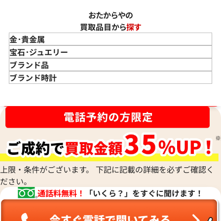
おたからやの
買取品目から
探す
金･貴金属
金 買取
宝石･ジュエリー
金のインゴット 買取
宝石･ジュエリー買取
ブランド品
金のアクセサリー 買取
ダイヤモンド 買取
バッグ･小物 買取
ブランド時計
金のリング 買取
エメラルド 買取
エルメス買取
ブランド時計 買取
ブランド品買取強化中！売るなら今！
金のネックレス 買取
ルビー 買取
シャネル買取
ロレックス 買取
金のブレスレット 買取
サファイア 買取
ルイ･ヴィトン 買取
パテック
フィリップ 買取
金のブローチ 買取
オパール 買取
カルティエ 買取
オーデマピゲ 買取
金のペンダントトップ 買取
トルマリン 買取
ティファニー 買取
カルティエ 買取
金の仏像 買取
翡翠 買取
ブルガリ 買取
エルメス 買取
金杯 買取
パライバトルマリン 買取
ハリー･ウィンストン 買取
上限・条件がございます。 下記に記載の詳細を必ずご確認く
シャネル 買取
金歯 買取
パール 買取
ヴァンクリーフ&
ださい。
アーペル 買取
オメガ 買取
金貨･銀貨 買取
通話料無料！
「いくら？」をすぐに聞けます！
グッチ 買取
タグ・ホイヤー 買取
大判･小判 買取
ブシュロン 買取
ブレゲ 買取
イエローゴールド 買取