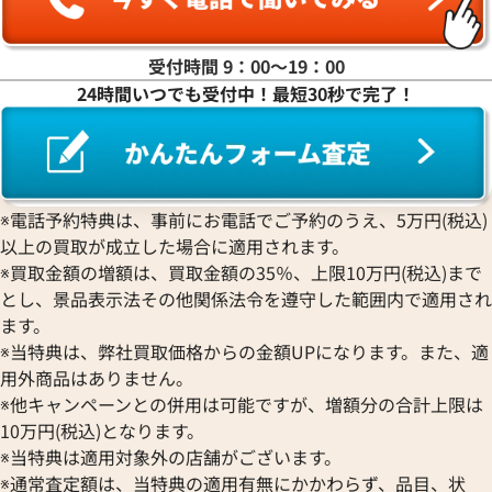
ミキモト 買取
リシャール・ミル
ピンクゴールド 買取
買取
ショーメ 買取
ホワイトゴールド 買取
受付時間 9：00〜19：00
ブライトリング
買取可能な商品をもっと見る
金コンビ 買取
24時間いつでも受付中！最短30秒で完了！
買取
プラチナ 買取
ヴァシュロン・コンスタンタン 買取
プラチナインゴット 買取
A. ランゲ&
Pt1000 買取
ゾーネ 買取
Pt950 買取
パネライ 買取
※電話予約特典は、事前にお電話でご予約のうえ、5万円(税込)
Pt900 買取
ブルガリ 買取
以上の買取が成立した場合に適用されます。
Pt850 買取
フランク ミュラー 買取
※買取金額の増額は、買取金額の35％、上限10万円(税込)まで
Pt&Pm 買取
IWC 買取
とし、景品表示法その他関係法令を遵守した範囲内で適用され
銀･シルバー 買取
ます。
買取可能な商品をもっと見る
パラジウム 買取
※当特典は、弊社買取価格からの金額UPになります。また、適
用外商品はありません。
※他キャンペーンとの併用は可能ですが、増額分の合計上限は
10万円(税込)となります。
※当特典は適用対象外の店舗がございます。
※通常査定額は、当特典の適用有無にかかわらず、品目、状