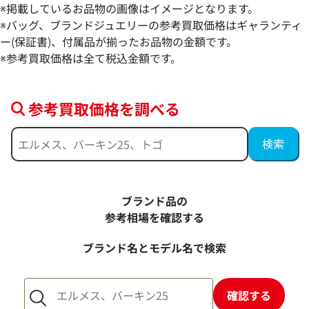
※掲載しているお品物の画像はイメージとなります。
ショパール ネックレス
ショパール ネック
※バッグ、ブランドジュエリーの参考買取価格はギャランティ
ー(保証書)、付属品が揃ったお品物の金額です。
参考買取価格
参考買取価格
※参考買取価格は全て税込金額です。
335,000
円
333,000
円
2026年4月17日時点
2026年2月17日時
参考買取価格を調べる
ブランド品の
参考相場を確認する
ブランド名とモデル名で検索
確認する
ショパール ネックレス ペンダントトップ
ショパール ハッピ