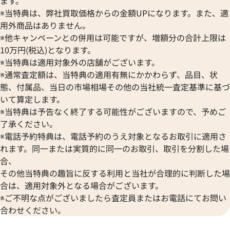
ます。
266,000
円
235,000
円
※当特典は、弊社買取価格からの金額UPになります。また、適
2026年2月17日時点
2026年5月17日時
用外商品はありません。
※他キャンペーンとの併用は可能ですが、増額分の合計上限は
10万円(税込)となります。
※当特典は適用対象外の店舗がございます。
※通常査定額は、当特典の適用有無にかかわらず、品目、状
態、付属品、当日の市場相場その他の当社統一査定基準に基づ
いて算定します。
※当特典は予告なく終了する可能性がございますので、予めご
了承ください。
※電話予約特典は、電話予約のうえ対象となるお取引に適用さ
れます。同一または実質的に同一のお取引、取引を分割した場
合、
その他当特典の趣旨に反する利用と当社が合理的に判断した場
合は、適用対象外となる場合がございます。
※ご不明な点がございましたら査定員またはお電話にてお問い
合わせください。