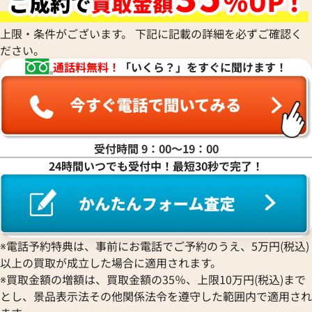
ハ行
参考買取価格
参考買取価格
上限・条件がございます。 下記に記載の詳細を必ずご確認く
268,000
円
267,000
円
2025年5月17日時点
2026年3月17日時
ださい。
マ行
通話料無料！
「いくら？」をすぐに聞けます！
ヤ行
ラ行
受付時間 9：00〜19：00
24時間いつでも受付中！最短30秒で完了！
ワ行
※電話予約特典は、事前にお電話でご予約のうえ、5万円(税込)
以上の買取が成立した場合に適用されます。
※買取金額の増額は、買取金額の35％、上限10万円(税込)まで
ショパール ネックレス
ショパール ネック
とし、景品表示法その他関係法令を遵守した範囲内で適用され
参考買取価格
参考買取価格