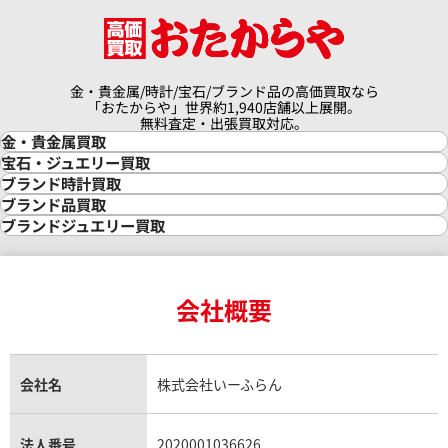
金・貴金属/時計/宝石/ブランド品の高価買取なら
「おたからや」世界約1,940店舗以上展開。
無料査定・出張買取対応。
金・貴金属買取
金買取
宝石・ジュエリー買取
金の相場価格情報
宝石・ジュエリー買取
ブランド時計買取
金の参考買取価格一覧
ダイヤモンド買取
時計買取
ブランド品買取
インゴット買取
ダイヤモンド・宝石の参考価格一覧
ロレックス買取
ブランド買取
ブランドジュエリー買取
インゴットの相場価格情報
リング・結婚指輪買取
ロレックス デイトナ買取
ルイ・ヴィトン買取
カルティエ買取
24金買取
エメラルド買取
ロレックス サブマリーナー買取
ルイ・ヴィトン買取の参考価格一覧
ティファニー買取
24金の相場価格情報
サファイア買取
ロレックス GMTマスター買取
エルメス買取
ブルガリ買取
18金買取
ルビー買取
ロレックス エクスプローラー買取
会社概要
エルメス バーキン買取
ヴァンクリーフ＆アーペル買取
18金の相場価格情報
ヒスイ買取
ロレックス デイトジャスト買取
エルメス ケリー買取
ハリーウィンストン買取
金のアクセサリー買取
オパール買取
ロレックス 買取の参考価格一覧
エルメス買取の参考価格一覧
クロムハーツ買取
金貨買取
トパーズ買取
パテック フィリップ買取
シャネル買取
フレッド買取
貴金属買取
タンザナイト買取
パテック フィリップノーチラス買取
シャネル マトラッセ買取
ショーメ買取
会社名
株式会社いーふらん
プラチナ買取
アメジスト買取
オーデマ ピゲ買取
シャネル買取の参考価格一覧
ショパール買取
銀・シルバー買取
パライバトルマリン買取
オーデマ ピゲ ロイヤルオーク買取
ディオール買取
タサキ買取
パラジウム買取
キャッツアイ買取
ヴァシュロン・コンスタンタン買取
セリーヌ買取
法人番号
2020001036626
ダミアーニ買取