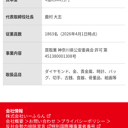
代表取締役社長
鹿村 大志
従業員数
1863名（2026年4月1日時点）
買取業 神奈川県公安委員会 許可 第
事業内容
451380001308号
ダイヤモンド、金、貴金属、時計、バッ
取扱品目
グ、切手、古銭、食器、骨董品、絵画等
会社情報
株式会社いーふらん
会社概要
お問い合わせ
プライバシーポリシー
反社会勢力排除宣言
特別国際種事業者番号