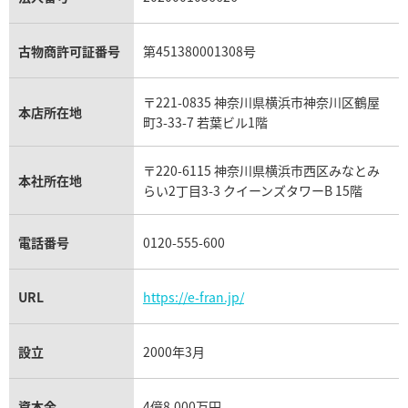
アレキサンドライト買取
A.ランゲ&ゾーネ買取
フェンディ買取
ピアジェ買取
ガーネット買取
ブレゲ買取
グッチ買取
ブシュロン買取
アクアマリン買取
オメガ買取
プラダ買取
古物商許可証番号
第451380001308号
モーブッサン買取
ウブロ買取
ミキモト買取
IWC買取
グラフ買取
〒221-0835 神奈川県横浜市神奈川区鶴屋
カルティエ買取
本店所在地
フランク ミュラー買取
町3-33-7 若葉ビル1階
リシャール・ミル買取
タグ・ホイヤー買取
〒220-6115 神奈川県横浜市西区みなとみ
パネライ買取
本社所在地
らい2丁目3-3 クイーンズタワーB 15階
チューダー（チュードル）買取
電話番号
0120-555-600
URL
https://e-fran.jp/
設立
2000年3月
資本金
4億8,000万円