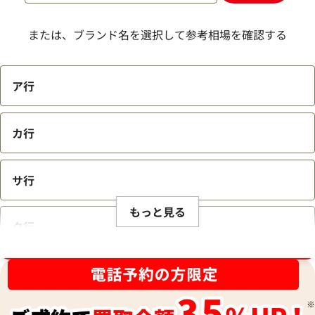
レス
参考買取価格
参考買取価格
または、ブランド名を選択して参考相場を確認する
309,000
円
286,000
円
2026年3月17日時点
2026年1月17日時
ア行
カ行
サ行
もっと見る
タ行
ブランド品買取強化中！売るなら今！
ナ行
ショパール ハッピーダイヤモンド ネック
ショパール ハッピ
レス
レス