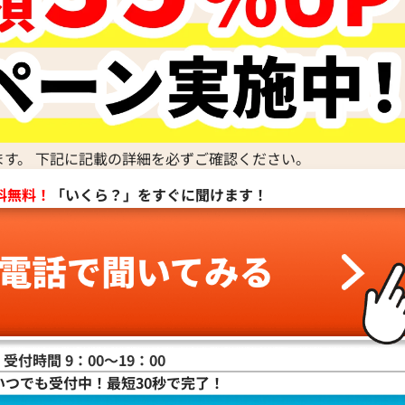
ート スモー
ボッテガ・ヴェネタ マキシイントレチャート パ
グ レザー
ドカセット ショルダーバッグ レザー
ます。 下記に記載の詳細を必ずご確認ください。
参考買取価格
料無料！
「いくら？」をすぐに聞けます！
89,000
円
2025年12月3日時点
受付時間 9：00〜19：00
いつでも受付中！最短30秒で完了！