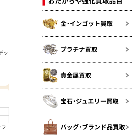
おたからや強化買取品目
金･インゴット買取
プラチナ買取
デッ
貴金属買取
宝石･ジュエリー買取
バッグ･ブランド品買取
ッフ