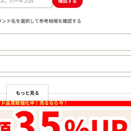
確認する
ランド名を選択して参考相場を確認する
ート スモー
ボッテガ・ヴェネタ パデッドカセット ショルダ
ッグ ナイロ
ッグ レザー
参考買取価格
103,000
円
2026年5月17日時点
もっと見る
ンド品買取強化中！売るなら今！