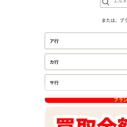
または、ブ
ボッテガ・ヴェネタ マキシイントレチャ
ア行
ルパデッドテックカセット ショルダーバ
ン
参考買取価格
カ行
103,000
円
2026年5月13日時点
サ行
ブラ
タ行
ナ行