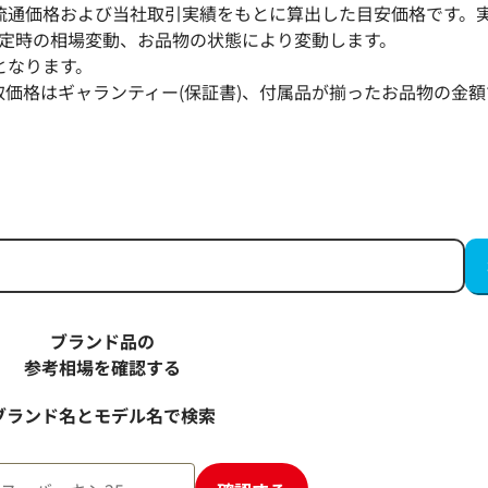
流通価格および当社取引実績をもとに算出した目安価格です。
定時の相場変動、お品物の状態により変動します。
となります。
取価格はギャランティー(保証書)、付属品が揃ったお品物の金額
ート カセッ
ボッテガ・ヴェネタ マキシイントレチャート ミ
セットカメラバッグ ショルダーバッグ レザー
参考買取価格
106,000
円
2026年4月13日時点
ブランド品の
参考相場を確認する
ブランド名とモデル名で検索