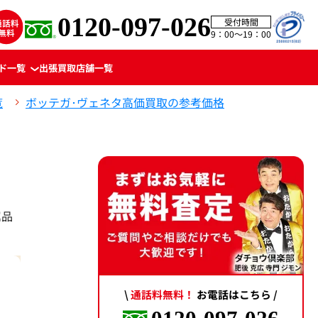
0120-097-026
受付時間
9：00〜19：00
ド一覧
出張買取
店舗一覧
覧
ボッテガ･ヴェネタ高価買取の参考価格
属品
\
通話料無料！
お電話はこちら /