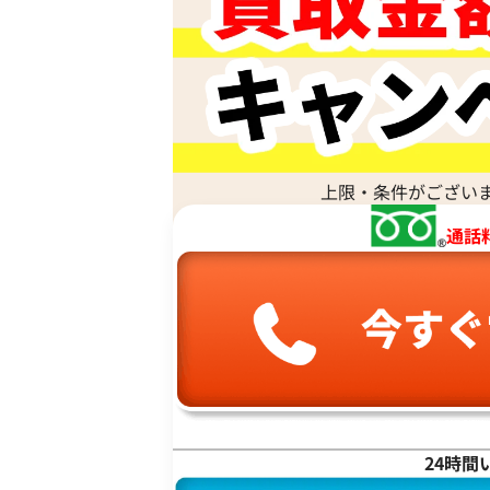
ハ行
マ行
ボッテガ・ヴェネタ マキシイントレチャ
ルカセットカメラバッグ ショルダーバッ
上限・条件がござい
参考買取価格
ヤ行
通話
90,000
円
2026年6月3日時点
ラ行
ワ行
24時間