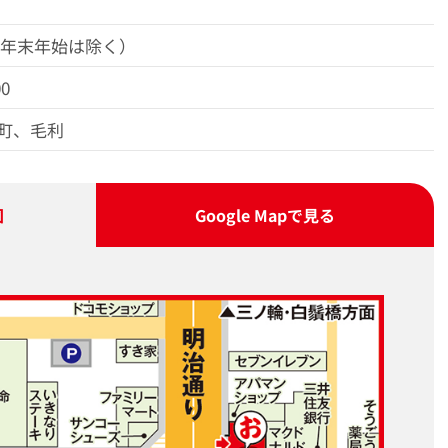
（年末年始は除く）
00
町、毛利
図
Google Map
で見る