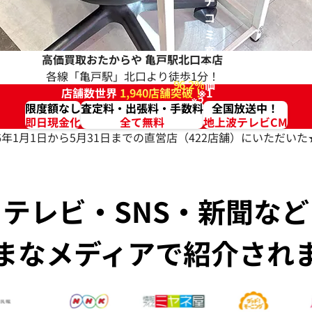
チ
コ
ミ
高
高価買取おたからや
亀戸駅北口本店
評
各線「亀戸駅」北口より徒歩1分！
96.2%
価
店舗数世界
1,940店舗突破！
※1
※2
限度額なし
査定料・出張料・手数料
全国放送中！
即日現金化
全て無料
地上波テレビCM
026年1月1日から5月31日までの直営店（422店舗）にいただ
テレビ・SNS・新聞など
まなメディアで紹介され