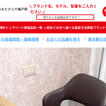
ブランド名、モデル、型番をご入力く
のおたからや亀戸駅
ださい
時計
トップページ
買取品目一覧
初めての方へ
選べる査定方法
買取ブランド
計の高価買取・価格相場
お近くの店舗を探す
東京都の