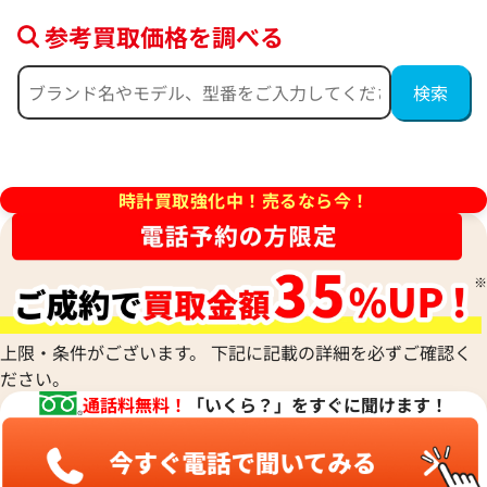
参考買取価格を調べる
フィリップ アクアノート
パテック フィリップ アクアノ
時計買取強化中！売るなら今！
グラフ 5968G-010
価格
参考買取価格
い合わせください
価格はお問い合わせください
電話で聞く
電話で聞く
上限・条件がございます。 下記に記載の詳細を必ずご確認く
ださい。
通話料無料！
「いくら？」をすぐに聞けます！