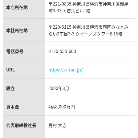
〒221-0835 神奈川県横浜市神奈川区鶴屋
カルティエ買取
本店所在地
フランク ミュラー買取
町3-33-7 若葉ビル1階
リシャール・ミル買取
タグ・ホイヤー買取
〒220-6115 神奈川県横浜市西区みなとみ
パネライ買取
本社所在地
らい2丁目3-3 クイーンズタワーB 15階
チューダー（チュードル）買取
電話番号
0120-555-600
URL
https://e-fran.jp/
設立
2000年3月
資本金
4億8,000万円
代表取締役社長
鹿村 大志