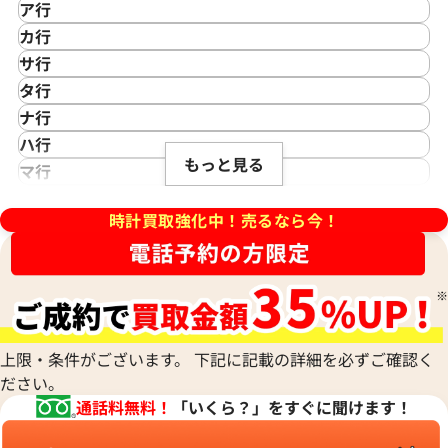
ア行
IKEPOD
カ行
アイクポッド
CASIO
サ行
IWC
カシオ
Saint Laurent
タ行
アイダブリューシー
Cartier
サンローラン
TAG Heuer
ナ行
Azimuth
カルティエ
Shellman
タグ・ホイヤー
NOMOS Glashütte
ハ行
アジムース
Gaga Milano
シェルマン
Daniel Roth
もっと見る
ノモス グラスヒュッテ
Hamilton
マ行
ANONIMO
ガガミラノ
CITIZEN
ダニエル・ロート
ハミルトン
MIDO
ラ行
アノーニモ
Quinting
シチズン
TUDOR
Harry Winston
ミドー
時計買取強化中！売るなら今！
RALPH LAUREN
Alain Silberstein
フィリップ アクアノート
パティックフィリップ アクア
クインティング
CHANEL
チューダー(チュードル)
ハリー・ウィンストン
MAURICE LACROIX
ラルフ ローレン
チラス 5060SR
アラン・シルベスタイン
Cuervo y Sobrinos
シャネル
Tiffany & Co.
Patek Philippe
モーリス・ラクロア
Richard Mille
Armand Nicolet
価格
参考買取価格
クエルボ・イ・ソブリノス
Chopard
ティファニー
パテック フィリップ
リシャール・ミル
アルマン・ニコレ
CVSTOS
円
6,724,000
円
ショパール
Dior
Panerai
Louis Vuitton
WALTHAM
3月27日時点の参考買取価格です
※2026年3月27日時点の参考
クストス
CHAUMET
ディオール
パネライ
ルイ・ヴィトン
ウォルサム
Chronoswiss
ショーメ
Parmigiani Fleurier
上限・条件がございます。 下記に記載の詳細を必ずご確認く
Luminox
HUBLOT
クロノスイス
Jacob & Co.
ださい。
パルミジャーニ・フルリエ
ルミノックス
ウブロ
GUCCI
ジェイコブ
Piaget
通話料無料！
「いくら？」をすぐに聞けます！
Ressence
ETERNA
グッチ
Gerald Genta
ピアジェ
レッセンス
エテルナ
Graham
ジェラルド・ジェンタ