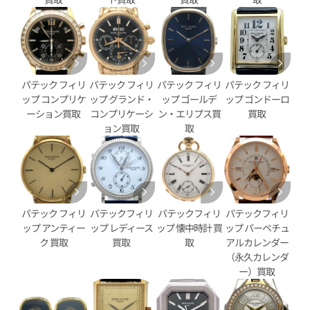
パテック フィリ
パテック フィリ
パテック フィリ
パテック フィリ
ップ コンプリケ
ップ グランド・
ップ ゴールデ
ップ ゴンドーロ
ーション買取
コンプリケーシ
ン・エリプス買
買取
ョン買取
取
ィリップ アクアノート ラージ
パテック フィリップ アクアノ
/1A-010
5066A-001 ブラック
価格
参考買取価格
円
6,939,000
円
年7月9日時点の参考買取価格です
※2026年4月9日時点の参考買
パテック フィリ
パテックフィリ
パテックフィリ
パテックフィリ
ップ アンティー
ップ レディース
ップ 懐中時計 買
ップ パーペチュ
ク 買取
買取
取
アルカレンダー
（永久カレンダ
ー）買取