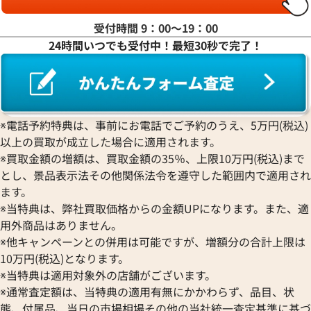
受付時間 9：00〜19：00
24時間いつでも受付中！最短30秒で完了！
※電話予約特典は、事前にお電話でご予約のうえ、5万円(税込)
フィリップ アクアノート クロノ
パテック フィリップ アクアノ
以上の買取が成立した場合に適用されます。
R-001
5165A-001
※買取金額の増額は、買取金額の35％、上限10万円(税込)まで
とし、景品表示法その他関係法令を遵守した範囲内で適用され
価格
ます。
い合わせください
※当特典は、弊社買取価格からの金額UPになります。また、適
参考買取価格
用外商品はありません。
7,279,000
円
電話で聞く
※2025年6月27日時点の参考
※他キャンペーンとの併用は可能ですが、増額分の合計上限は
10万円(税込)となります。
※当特典は適用対象外の店舗がございます。
※通常査定額は、当特典の適用有無にかかわらず、品目、状
態、付属品、当日の市場相場その他の当社統一査定基準に基づ