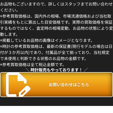
お品物もございますので、詳しくはスタッフまでお問い合わせ
ください。
※参考買取価格は、国内外の相場、市場流通価格および当社取
引実績をもとに算出した目安価格です。実際の買取価格を保証
するものではなく、査定時の相場変動、お品物の状態により変
動します。
フィリップ アクアノート
パテック フィリップ アクアノ
※掲載しているお品物の画像はイメージとなります。
10 グリーン
5168G-001
※時計の参考買取価格は、最新の保証書(現行モデルの場合は日
価格
参考買取価格
付が３か月以内)であり、付属品が全て揃っており、当社規定
い合わせください
価格はお問い合わせください
で未使用と判断できる状態のお品物の金額です。
※参考買取価格は全て税込金額です。
電話で聞く
電話で聞く
＼ 時計販売もやっております！ ／
お問い合わせはこちら