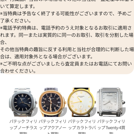
いて算定します。
※当特典は予告なく終了する可能性がございますので、予めご
了承ください。
※電話予約特典は、電話予約のうえ対象となるお取引に適用さ
れます。同一または実質的に同一のお取引、取引を分割した場
合、
その他当特典の趣旨に反する利用と当社が合理的に判断した場
合は、適用対象外となる場合がございます。
※ご不明な点がございましたら査定員またはお電話にてお問い
フィリップ アクアノート
パテックフィリップ アクアノート
合わせください。
01
001
価格
参考買取価格
円
8,860,000
円
4月27日時点の参考買取価格です
※2026年7月27日時点の参考
パテック フィリ
パテック フィリ
パテック フィリ
パテック フィリ
ップ ノーチラス
ップ アクアノー
ップ カラトラバ
ップ Twenty-4買
買取
ト買取
買取
取