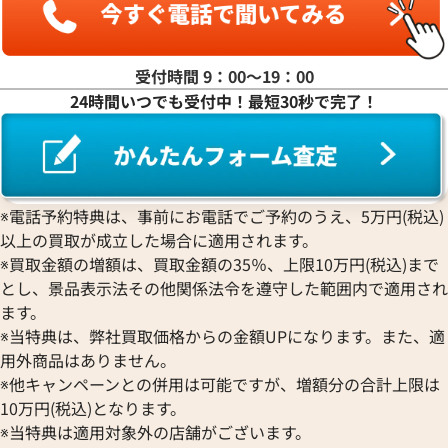
PIERRE KUNZ
ROGER DUBUIS
EDOX
グラハム
Jaeger-LeCoultre
ピエール・クンツ
ロジェ・デュブイ
エドックス
Grand Seiko
ジャガー・ルクルト
FRANCK MULLER
ROLEX
EBERHARD
グランドセイコー
Jaquet Droz
受付時間 9：00〜19：00
フランク ミュラー
ロレックス
エベラール
CORUM
ジャケ・ドロー
24時間いつでも受付中！最短30秒で完了！
BOUCHERON
LONGINES
EBEL
コルム
Girard-Perregaux
ブシュロン
ロンジン
エベル
Concord
ジラール・ペルゴ
BREITLING
EPOS
コンコルド
Sinn
ブライトリング
エポス
ジン
Blancpain
フィリップ アクアノート
パテック フィリップ アクアノート
Hermes
STOWA
※電話予約特典は、事前にお電話でご予約のうえ、5万円(税込)
ブランパン
YG
エルメス
ストーヴァ
以上の買取が成立した場合に適用されます。
BVLGARI
OMEGA
参考買取価格
SEIKO
※買取金額の増額は、買取金額の35％、上限10万円(税込)まで
ブルガリ
オメガ
価格
3,746,000
円
セイコー
とし、景品表示法その他関係法令を遵守した範囲内で適用され
Breguet
※2021年10月28日時点の参
ORIENT
円
CENTURY
ます。
ブレゲ
11月9日時点の参考買取価格です
す
オリエント
センチュリー
※当特典は、弊社買取価格からの金額UPになります。また、適
BULOVA
ORIS
ZENITH
用外商品はありません。
ブローバ
オリス
ゼニス
※他キャンペーンとの併用は可能ですが、増額分の合計上限は
Bell & Ross
Audemars Piguet
10万円(税込)となります。
ベル＆ロス
オーデマ ピゲ
※当特典は適用対象外の店舗がございます。
BAUME＆MERCIER
Vacheron Constantin