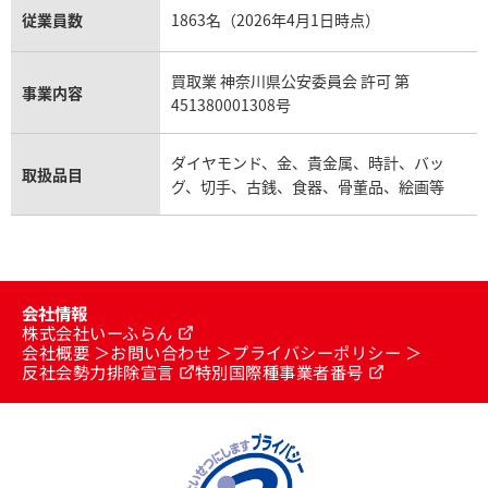
従業員数
1863名（2026年4月1日時点）
買取業 神奈川県公安委員会 許可 第
事業内容
451380001308号
ダイヤモンド、金、貴金属、時計、バッ
取扱品目
グ、切手、古銭、食器、骨董品、絵画等
会社情報
株式会社いーふらん
会社概要
お問い合わせ
プライバシーポリシー
反社会勢力排除宣言
特別国際種事業者番号