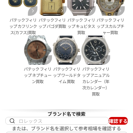
パテックフィリ
パテックフィリ
パテック フィリ
パテック フィリ
ップ カフリンク
ップ パゴダ買取
ップ キュビタス
ップ スカルプチ
ス(カフス)買取
買取
ャー買取
フィリップ アクアノート
パテック フィリップ アクアノ
01
5066A-010 ブルー
パテック フィリ
パテックフィリ
パテックフィリ
参考買取価格
ップ ネプチュー
ップ ワールドタ
ップ アニュアル
ン買取
イム 買取
カレンダー（年
価格はお問い合わせください
価格
次カレンダー）
買取
円
電話で聞く
年1月9日時点の参考買取価格です
ブランド名で検索
確認する
または、ブランド名を選択して参考相場を確認する