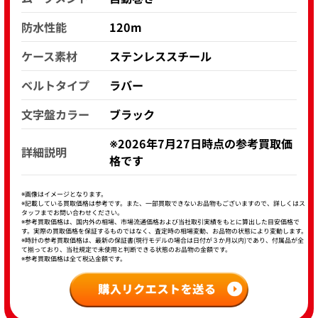
防水性能
120m
ケース素材
ステンレススチール
ベルトタイプ
ラバー
文字盤カラー
ブラック
※2026年7月27日時点の参考買取価
詳細説明
格です
※画像はイメージとなります。
※記載している買取価格は参考です。また、一部買取できないお品物もございますので、詳しくはス
タッフまでお問い合わせください。
※参考買取価格は、国内外の相場、市場流通価格および当社取引実績をもとに算出した目安価格で
す。実際の買取価格を保証するものではなく、査定時の相場変動、お品物の状態により変動します。
※時計の参考買取価格は、最新の保証書(現行モデルの場合は日付が３か月以内)であり、付属品が全
て揃っており、当社規定で未使用と判断できる状態のお品物の金額です。
※参考買取価格は全て税込金額です。