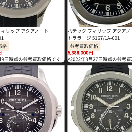
フィリップ アクアノート
パテック フィリップ アクアノ
01
トララージ 5167/1A-001
価格
参考買取価格
円
6,888,000
円
年9月9日時点の参考買取価格です
※2022年8月27日時点の参考