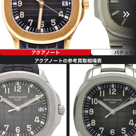
アクアノート
パテック
アクアノートの参考買取相場表