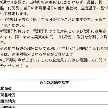
※通常査定額は、当特典の適用有無にかかわらず、品目、状
ボーム＆メルシエ
ヴァシュロン・コンスタンタン
態、付属品、当日の市場相場その他の当社統一査定基準に基づ
BALL Watch
Van Cleef & Arpels
いて算定します。
ボール ウォッチ
ヴァンクリーフ＆アーペル
※当特典は予告なく終了する可能性がございますので、予めご
Versace
了承ください。
ヴェルサーチ
※電話予約特典は、電話予約のうえ対象となるお取引に適用さ
Wempe
れます。同一または実質的に同一のお取引、取引を分割した場
ヴェンペ
合、
その他当特典の趣旨に反する利用と当社が合理的に判断した場
フィリップ アクアノート
パテック フィリップ アクアノ
合は、適用対象外となる場合がございます。
01 ブラック
5064A-001
※ご不明な点がございましたら査定員またはお電話にてお問い
価格
参考買取価格
合わせください。
い合わせください
価格はお問い合わせください
近くの店舗を探す
電話で聞く
電話で聞く
北海道
東北地方
青森県
岩手県
宮城県
秋田県
山形県
福島県
関東地方
東京都
神奈川県
埼玉県
千葉県
茨城県
栃木県
群馬県
中部地方