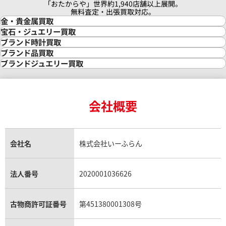
「おたからや」世界約1,940店舗以上展開。
無料査定・出張買取対応。
金・貴金属買取
金買取
宝石・ジュエリー買取
金の相場価格情報
宝石・ジュエリー買取
ブランド時計買取
金の参考買取価格一覧
ダイヤモンド買取
時計買取
ブランド品買取
インゴット買取
ダイヤモンド・宝石の参考価格一覧
ロレックス買取
ブランド買取
ブランドジュエリー買取
インゴットの相場価格情報
リング・結婚指輪買取
ロレックス デイトナ買取
ルイ・ヴィトン買取
カルティエ買取
24金買取
エメラルド買取
ロレックス サブマリーナー買取
ルイ・ヴィトン買取の参考価格一覧
ティファニー買取
24金の相場価格情報
サファイア買取
ロレックス GMTマスター買取
エルメス買取
ブルガリ買取
18金買取
ルビー買取
ロレックス エクスプローラー買取
会社概要
エルメス バーキン買取
ヴァンクリーフ＆アーペル買取
18金の相場価格情報
ヒスイ買取
ロレックス デイトジャスト買取
エルメス ケリー買取
ハリーウィンストン買取
金のアクセサリー買取
オパール買取
ロレックス 買取の参考価格一覧
エルメス買取の参考価格一覧
クロムハーツ買取
フィリップ アクアノート ルーチ
パテック フィリップ アクアノ
金貨買取
トパーズ買取
パテック フィリップ買取
シャネル買取
フレッド買取
/1A-001
4961A-011
貴金属買取
タンザナイト買取
パテック フィリップノーチラス買取
シャネル マトラッセ買取
ショーメ買取
会社名
株式会社いーふらん
プラチナ買取
アメジスト買取
オーデマ ピゲ買取
シャネル買取の参考価格一覧
ショパール買取
価格
銀・シルバー買取
パライバトルマリン買取
オーデマ ピゲ ロイヤルオーク買取
ディオール買取
タサキ買取
い合わせください
パラジウム買取
キャッツアイ買取
ヴァシュロン・コンスタンタン買取
セリーヌ買取
法人番号
2020001036626
ダミアーニ買取
参考買取価格
アレキサンドライト買取
A.ランゲ&ゾーネ買取
フェンディ買取
ピアジェ買取
2,877,000
円
電話で聞く
ガーネット買取
ブレゲ買取
グッチ買取
ブシュロン買取
※2025年1月9日時点の参考買
アクアマリン買取
オメガ買取
プラダ買取
古物商許可証番号
第451380001308号
モーブッサン買取
ウブロ買取
ミキモト買取
IWC買取
グラフ買取