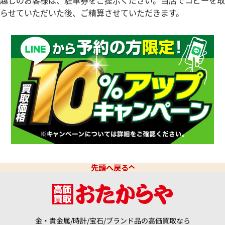
らせていただいた後、ご精算させていただきます。
フィリップ アクアノート
パテック フィリップ アクアノ
11 アイボリー
ェ 5067A-023
価格
参考買取価格
先頭へ戻る
円
3,348,000
円
11月9日時点の参考買取価格です
※2024年3月9日時点の参考買
金・貴金属/時計/宝石/ブランド品の高価買取なら