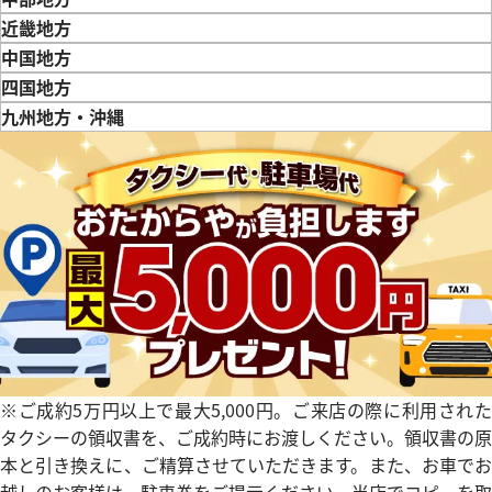
新潟県
富山県
石川県
山梨県
長野県
岐阜県
静岡県
愛知県
近畿地方
三重県
滋賀県
京都府
大阪府
兵庫県
奈良県
和歌山県
中国地方
鳥取県
島根県
岡山県
広島県
山口県
四国地方
徳島県
香川県
愛媛県
九州地方・沖縄
福岡県
佐賀県
長崎県
熊本県
大分県
宮崎県
鹿児島県
フィリップ アクアノート
パテック フィリップ アクアノ
-011
5067A-011
参考買取価格
価格はお問い合わせください
価格
円
電話で聞く
※ご成約5万円以上で最大5,000円。ご来店の際に利用された
11月9日時点の参考買取価格です
タクシーの領収書を、ご成約時にお渡しください。領収書の原
本と引き換えに、ご精算させていただきます。また、お車でお
越しのお客様は、駐車券をご提示ください。当店でコピーを取