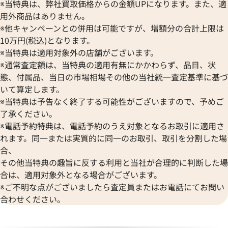
※当特典は、弊社買取価格からの金額UPになります。また、適
ブローバ
オリス
ゼニス
Bell & Ross
用外商品はありません。
Audemars Piguet
※他キャンペーンとの併用は可能ですが、増額分の合計上限は
ベル＆ロス
オーデマ ピゲ
BAUME＆MERCIER
10万円(税込)となります。
Vacheron Constantin
※当特典は適用対象外の店舗がございます。
ボーム＆メルシエ
ヴァシュロン・コンスタンタン
BALL Watch
※通常査定額は、当特典の適用有無にかかわらず、品目、状
Van Cleef & Arpels
態、付属品、当日の市場相場その他の当社統一査定基準に基づ
ボール ウォッチ
ヴァンクリーフ＆アーペル
いて算定します。
Versace
※当特典は予告なく終了する可能性がございますので、予めご
ヴェルサーチ
了承ください。
Wempe
※電話予約特典は、電話予約のうえ対象となるお取引に適用さ
ヴェンペ
れます。同一または実質的に同一のお取引、取引を分割した場
合、
その他当特典の趣旨に反する利用と当社が合理的に判断した場
合は、適用対象外となる場合がございます。
※ご不明な点がございましたら査定員またはお電話にてお問い
合わせください。