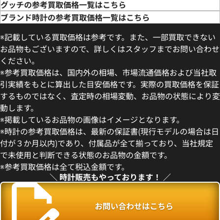
グッチの参考買取価格一覧はこちら
ブランド時計の参考買取価格一覧はこちら
※記載している買取価格は参考です。また、一部買取できない
お品物もございますので、詳しくはスタッフまでお問い合わせ
ください。
※参考買取価格は、国内外の相場、市場流通価格および当社取
引実績をもとに算出した目安価格です。実際の買取価格を保証
するものではなく、査定時の相場変動、お品物の状態により変
動します。
.1 SS/ラバー
グッチ 8600M SS/革
※掲載しているお品物の画像はイメージとなります。
価格
参考買取価格
※時計の参考買取価格は、最新の保証書(現行モデルの場合は日
18,000
円
付が３か月以内)であり、付属品が全て揃っており、当社規定
10月28日時点の参考買取価格で
※2021年10月28日時点の参
で未使用と判断できる状態のお品物の金額です。
す
※参考買取価格は全て税込金額です。
＼ 時計販売もやっております！ ／
お問い合わせはこちら