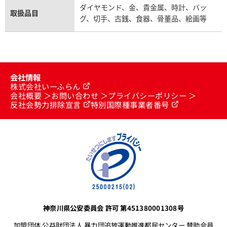
ダイヤモンド、金、貴金属、時計、バッ
取扱品目
グ、切手、古銭、食器、骨董品、絵画等
会社情報
株式会社いーふらん
会社概要
お問い合わせ
プライバシーポリシー
反社会勢力排除宣言
特別国際種事業者番号
神奈川県公安委員会 許可 第451380001308号
加盟団体 公益財団法人 暴力団追放運動推進都民センター 賛助会員