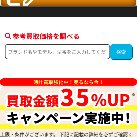
参考買取価格を調べる
7 SS シェル文字盤
グッチ ホースビット 6400L G
価格
参考買取価格
14,000
円
時計買取強化中！売るなら今！
10月28日時点の参考買取価格で
※2021年10月28日時点の参
す
上限・条件がございます。 下記に記載の詳細を必ずご確認く