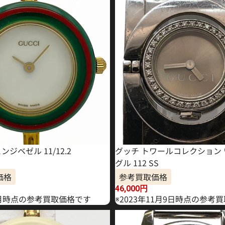
ンジベゼル 11/12.2
グッチ トワールコレクション
グル 112 SS
価格
参考買取価格
46,000
円
年5月時点の参考買取価格です
※2023年11月9日時点の参考