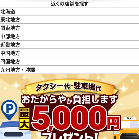
近くの店舗を探す
北海道
東北地方
青森県
岩手県
宮城県
秋田県
山形県
福島県
関東地方
東京都
神奈川県
埼玉県
千葉県
茨城県
栃木県
群馬県
中部地方
新潟県
富山県
石川県
山梨県
長野県
岐阜県
静岡県
愛知県
近畿地方
三重県
滋賀県
京都府
大阪府
兵庫県
奈良県
和歌山県
中国地方
鳥取県
島根県
岡山県
広島県
山口県
四国地方
徳島県
香川県
愛媛県
九州地方・沖縄
福岡県
佐賀県
長崎県
熊本県
大分県
宮崎県
鹿児島県