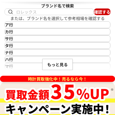
ブランド名で検索
確認する
または、ブランド名を選択して参考相場を確認する
ア行
IKEPOD
カ行
アイクポッド
CASIO
サ行
IWC
カシオ
Saint Laurent
タ行
アイダブリューシー
Cartier
サンローラン
TAG Heuer
ナ行
Azimuth
カルティエ
Shellman
タグ・ホイヤー
NOMOS Glashütte
ハ行
アジムース
Gaga Milano
シェルマン
Daniel Roth
もっと見る
ノモス グラスヒュッテ
Hamilton
マ行
ANONIMO
ガガミラノ
CITIZEN
ダニエル・ロート
ハミルトン
MIDO
ラ行
アノーニモ
Quinting
シチズン
TUDOR
Harry Winston
ミドー
時計買取強化中！売るなら今！
RALPH LAUREN
Alain Silberstein
クインティング
CHANEL
チューダー(チュードル)
ハリー・ウィンストン
MAURICE LACROIX
ラルフ ローレン
アラン・シルベスタイン
Cuervo y Sobrinos
シャネル
Tiffany & Co.
Patek Philippe
モーリス・ラクロア
Richard Mille
Armand Nicolet
クエルボ・イ・ソブリノス
Chopard
ティファニー
パテック フィリップ
リシャール・ミル
アルマン・ニコレ
CVSTOS
ショパール
Dior
Panerai
Louis Vuitton
WALTHAM
クストス
CHAUMET
ディオール
パネライ
ルイ・ヴィトン
ウォルサム
Chronoswiss
ショーメ
Parmigiani Fleurier