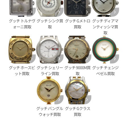
グッチ トルナヴ
グッチ シンク買
グッチ Gメトロ
グッチ ディアマ
ォーニ買取
取
買取
ンティッシマ買
取
グッチ ホースビ
グッチ シェリー
グッチ 9000M買
グッチ チェンジ
ット買取
ライン買取
取
ベゼル買取
グッチ バングル
グッチ Gクラス
ウォッチ買取
買取