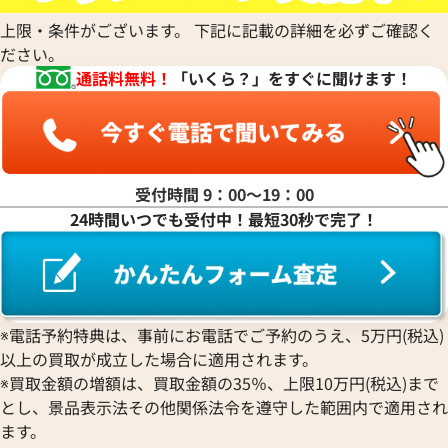
Luminox
HUBLOT
クロノスイス
Jacob & Co.
パルミジャーニ・フルリエ
ルミノックス
上限・条件がございます。 下記に記載の詳細を必ずご確認く
ウブロ
GUCCI
ジェイコブ
Piaget
Ressence
ださい。
ETERNA
グッチ
Gerald Genta
ピアジェ
レッセンス
通話料無料！
「いくら？」をすぐに聞けます！
エテルナ
Graham
ジェラルド・ジェンタ
PIERRE KUNZ
ROGER DUBUIS
EDOX
グラハム
Jaeger-LeCoultre
ピエール・クンツ
ロジェ・デュブイ
エドックス
Grand Seiko
ジャガー・ルクルト
FRANCK MULLER
ROLEX
EBERHARD
グランドセイコー
Jaquet Droz
フランク ミュラー
ロレックス
エベラール
CORUM
ジャケ・ドロー
BOUCHERON
受付時間 9：00〜19：00
LONGINES
EBEL
コルム
Girard-Perregaux
ブシュロン
24時間いつでも受付中！最短30秒で完了！
ロンジン
エベル
Concord
ジラール・ペルゴ
BREITLING
EPOS
コンコルド
Sinn
ブライトリング
エポス
ジン
Blancpain
Hermes
STOWA
ブランパン
エルメス
ストーヴァ
BVLGARI
※電話予約特典は、事前にお電話でご予約のうえ、5万円(税込)
OMEGA
SEIKO
以上の買取が成立した場合に適用されます。
ブルガリ
オメガ
セイコー
Breguet
※買取金額の増額は、買取金額の35％、上限10万円(税込)まで
ORIENT
CENTURY
とし、景品表示法その他関係法令を遵守した範囲内で適用され
ブレゲ
オリエント
センチュリー
BULOVA
ます。
ORIS
ZENITH