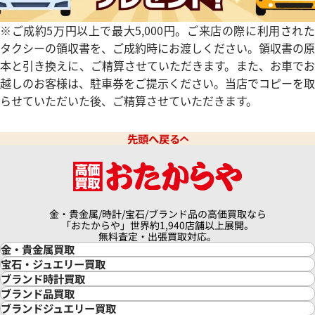
※ご成約5万円以上で最大5,000円。ご来店の際に利用された
タクシーの領収書を、ご成約時にお渡しください。領収書の原
本と引き換えに、ご精算させていただきます。また、お車でお
越しのお客様は、駐車券をご提示ください。当店でコピーを取
らせていただいた後、ご精算させていただきます。
先頭へ戻る
金・貴金属/時計/宝石/ブランド品の高価買取なら
「おたからや」世界約1,940店舗以上展開。
無料査定・出張買取対応。
金・貴金属買取
金買取
宝石・ジュエリー買取
金の相場価格情報
宝石・ジュエリー買取
ブランド時計買取
金の参考買取価格一覧
ダイヤモンド買取
時計買取
ブランド品買取
インゴット買取
ダイヤモンド・宝石の参考価格一覧
ロレックス買取
ブランド買取
ブランドジュエリー買取