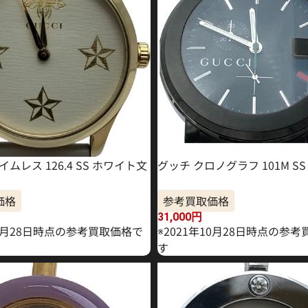
イムレス 126.4 SS ホワイト文
グッチ クロノグラフ 101M SS
価格
参考買取価格
31,000
円
10月28日時点の参考買取価格で
※2021年10月28日時点の参
す