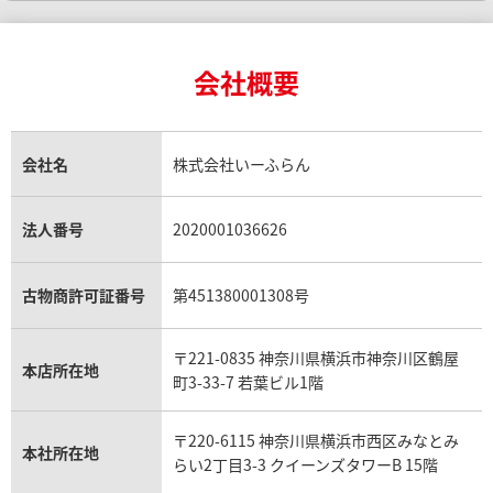
インゴットの相場価格情報
リング・結婚指輪買取
ロレックス デイトナ買取
ルイ・ヴィトン買取
カルティエ買取
24金買取
エメラルド買取
ロレックス サブマリーナー買取
ルイ・ヴィトン買取の参考価格一覧
ティファニー買取
24金の相場価格情報
サファイア買取
ロレックス GMTマスター買取
エルメス買取
ブルガリ買取
18金買取
ルビー買取
ロレックス エクスプローラー買取
会社概要
エルメス バーキン買取
ヴァンクリーフ＆アーペル買取
18金の相場価格情報
ヒスイ買取
ロレックス デイトジャスト買取
エルメス ケリー買取
ハリーウィンストン買取
金のアクセサリー買取
オパール買取
ロレックス 買取の参考価格一覧
エルメス買取の参考価格一覧
クロムハーツ買取
金貨買取
トパーズ買取
パテック フィリップ買取
シャネル買取
フレッド買取
貴金属買取
タンザナイト買取
パテック フィリップノーチラス買取
シャネル マトラッセ買取
ショーメ買取
会社名
株式会社いーふらん
プラチナ買取
アメジスト買取
オーデマ ピゲ買取
シャネル買取の参考価格一覧
ショパール買取
銀・シルバー買取
パライバトルマリン買取
オーデマ ピゲ ロイヤルオーク買取
ディオール買取
タサキ買取
パラジウム買取
キャッツアイ買取
ヴァシュロン・コンスタンタン買取
セリーヌ買取
法人番号
2020001036626
ダミアーニ買取
アレキサンドライト買取
A.ランゲ&ゾーネ買取
フェンディ買取
ピアジェ買取
ガーネット買取
ブレゲ買取
グッチ買取
ブシュロン買取
アクアマリン買取
オメガ買取
プラダ買取
古物商許可証番号
第451380001308号
モーブッサン買取
ウブロ買取
ミキモト買取
IWC買取
グラフ買取
〒221-0835 神奈川県横浜市神奈川区鶴屋
カルティエ買取
本店所在地
フランク ミュラー買取
町3-33-7 若葉ビル1階
リシャール・ミル買取
タグ・ホイヤー買取
〒220-6115 神奈川県横浜市西区みなとみ
パネライ買取
本社所在地
らい2丁目3-3 クイーンズタワーB 15階
チューダー（チュードル）買取