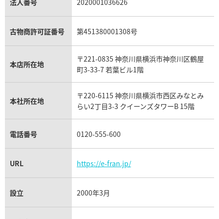
パラジウム買取
キャッツアイ買取
ヴァシュロン・コンスタンタン買取
セリーヌ買取
法人番号
2020001036626
ダミアーニ買取
アレキサンドライト買取
A.ランゲ&ゾーネ買取
フェンディ買取
ピアジェ買取
ガーネット買取
ブレゲ買取
グッチ買取
ブシュロン買取
アクアマリン買取
オメガ買取
プラダ買取
古物商許可証番号
第451380001308号
モーブッサン買取
ウブロ買取
ミキモト買取
IWC買取
グラフ買取
〒221-0835 神奈川県横浜市神奈川区鶴屋
カルティエ買取
本店所在地
フランク ミュラー買取
町3-33-7 若葉ビル1階
リシャール・ミル買取
タグ・ホイヤー買取
〒220-6115 神奈川県横浜市西区みなとみ
パネライ買取
本社所在地
らい2丁目3-3 クイーンズタワーB 15階
チューダー（チュードル）買取
電話番号
0120-555-600
URL
https://e-fran.jp/
設立
2000年3月