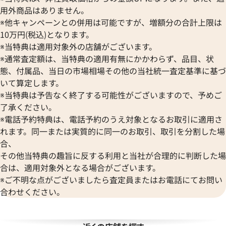
BULOVA
ORIS
ZENITH
用外商品はありません。
ブローバ
オリス
ゼニス
※他キャンペーンとの併用は可能ですが、増額分の合計上限は
Bell & Ross
Audemars Piguet
10万円(税込)となります。
ベル＆ロス
オーデマ ピゲ
※当特典は適用対象外の店舗がございます。
BAUME＆MERCIER
Vacheron Constantin
※通常査定額は、当特典の適用有無にかかわらず、品目、状
ボーム＆メルシエ
ヴァシュロン・コンスタンタン
態、付属品、当日の市場相場その他の当社統一査定基準に基づ
BALL Watch
Van Cleef & Arpels
いて算定します。
ボール ウォッチ
ヴァンクリーフ＆アーペル
※当特典は予告なく終了する可能性がございますので、予めご
Versace
了承ください。
ヴェルサーチ
※電話予約特典は、電話予約のうえ対象となるお取引に適用さ
Wempe
れます。同一または実質的に同一のお取引、取引を分割した場
ヴェンペ
合、
その他当特典の趣旨に反する利用と当社が合理的に判断した場
合は、適用対象外となる場合がございます。
※ご不明な点がございましたら査定員またはお電話にてお問い
合わせください。