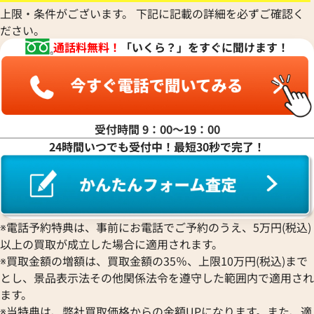
ルイ・ヴィトン
ウォルサム
Chronoswiss
ショーメ
Parmigiani Fleurier
上限・条件がございます。 下記に記載の詳細を必ずご確認く
Luminox
HUBLOT
クロノスイス
Jacob & Co.
ださい。
パルミジャーニ・フルリエ
ルミノックス
ウブロ
GUCCI
ジェイコブ
Piaget
通話料無料！
「いくら？」をすぐに聞けます！
Ressence
ETERNA
グッチ
Gerald Genta
ピアジェ
レッセンス
エテルナ
Graham
ジェラルド・ジェンタ
PIERRE KUNZ
ROGER DUBUIS
EDOX
グラハム
Jaeger-LeCoultre
ピエール・クンツ
ロジェ・デュブイ
エドックス
Grand Seiko
ジャガー・ルクルト
FRANCK MULLER
ROLEX
EBERHARD
グランドセイコー
Jaquet Droz
受付時間 9：00〜19：00
フランク ミュラー
ロレックス
エベラール
CORUM
ジャケ・ドロー
24時間いつでも受付中！最短30秒で完了！
BOUCHERON
LONGINES
EBEL
コルム
Girard-Perregaux
ブシュロン
ロンジン
エベル
Concord
ジラール・ペルゴ
BREITLING
EPOS
コンコルド
Sinn
ブライトリング
エポス
ジン
Blancpain
Hermes
STOWA
※電話予約特典は、事前にお電話でご予約のうえ、5万円(税込)
ブランパン
エルメス
ストーヴァ
以上の買取が成立した場合に適用されます。
BVLGARI
OMEGA
SEIKO
※買取金額の増額は、買取金額の35％、上限10万円(税込)まで
ブルガリ
オメガ
セイコー
とし、景品表示法その他関係法令を遵守した範囲内で適用され
Breguet
ORIENT
CENTURY
ます。
ブレゲ
オリエント
センチュリー
※当特典は、弊社買取価格からの金額UPになります。また、適