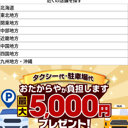
近くの店舗を探す
北海道
東北地方
青森県
岩手県
宮城県
秋田県
山形県
福島県
関東地方
東京都
神奈川県
埼玉県
千葉県
茨城県
栃木県
群馬県
中部地方
新潟県
富山県
石川県
山梨県
長野県
岐阜県
静岡県
愛知県
近畿地方
三重県
滋賀県
京都府
大阪府
兵庫県
奈良県
和歌山県
中国地方
鳥取県
島根県
岡山県
広島県
山口県
四国地方
徳島県
香川県
愛媛県
九州地方・沖縄
福岡県
佐賀県
長崎県
熊本県
大分県
宮崎県
鹿児島県