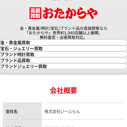
金・貴金属/時計/宝石/ブランド品の高価買取なら
「おたからや」世界約1,940店舗以上展開。
無料査定・出張買取対応。
金・貴金属買取
金買取
宝石・ジュエリー買取
金の相場価格情報
宝石・ジュエリー買取
ブランド時計買取
金の参考買取価格一覧
ダイヤモンド買取
時計買取
ブランド品買取
インゴット買取
ダイヤモンド・宝石の参考価格一覧
ロレックス買取
ブランド買取
ブランドジュエリー買取
インゴットの相場価格情報
リング・結婚指輪買取
ロレックス デイトナ買取
ルイ・ヴィトン買取
カルティエ買取
24金買取
エメラルド買取
ロレックス サブマリーナー買取
ルイ・ヴィトン買取の参考価格一覧
ティファニー買取
24金の相場価格情報
サファイア買取
ロレックス GMTマスター買取
エルメス買取
ブルガリ買取
18金買取
ルビー買取
ロレックス エクスプローラー買取
会社概要
エルメス バーキン買取
ヴァンクリーフ＆アーペル買取
18金の相場価格情報
ヒスイ買取
ロレックス デイトジャスト買取
エルメス ケリー買取
ハリーウィンストン買取
金のアクセサリー買取
オパール買取
ロレックス 買取の参考価格一覧
エルメス買取の参考価格一覧
クロムハーツ買取
金貨買取
トパーズ買取
パテック フィリップ買取
シャネル買取
フレッド買取
貴金属買取
タンザナイト買取
パテック フィリップノーチラス買取
シャネル マトラッセ買取
ショーメ買取
会社名
株式会社いーふらん
プラチナ買取
アメジスト買取
オーデマ ピゲ買取
シャネル買取の参考価格一覧
ショパール買取
銀・シルバー買取
パライバトルマリン買取
オーデマ ピゲ ロイヤルオーク買取
ディオール買取
タサキ買取