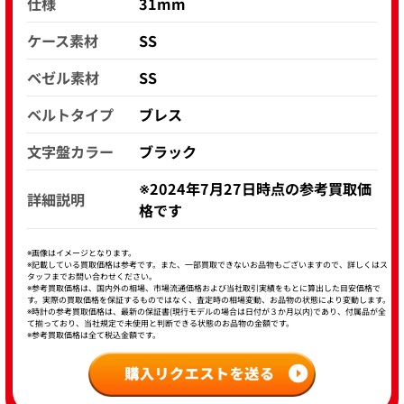
仕様
31mm
ケース素材
SS
ベゼル素材
SS
ベルトタイプ
ブレス
文字盤カラー
ブラック
※2024年7月27日時点の参考買取価
詳細説明
格です
※画像はイメージとなります。
※記載している買取価格は参考です。また、一部買取できないお品物もございますので、詳しくはス
タッフまでお問い合わせください。
※参考買取価格は、国内外の相場、市場流通価格および当社取引実績をもとに算出した目安価格で
す。実際の買取価格を保証するものではなく、査定時の相場変動、お品物の状態により変動します。
※時計の参考買取価格は、最新の保証書(現行モデルの場合は日付が３か月以内)であり、付属品が全
て揃っており、当社規定で未使用と判断できる状態のお品物の金額です。
※参考買取価格は全て税込金額です。