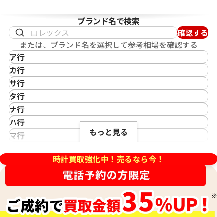
ブランド名で検索
確認する
または、ブランド名を選択して参考相場を確認する
ア行
IKEPOD
カ行
アイクポッド
CASIO
サ行
IWC
カシオ
Saint Laurent
タ行
アイダブリューシー
Cartier
サンローラン
TAG Heuer
ナ行
Azimuth
カルティエ
Shellman
タグ・ホイヤー
NOMOS Glashütte
ハ行
アジムース
Gaga Milano
シェルマン
Daniel Roth
もっと見る
ノモス グラスヒュッテ
Hamilton
マ行
ANONIMO
ガガミラノ
CITIZEN
ダニエル・ロート
ハミルトン
MIDO
ラ行
アノーニモ
Quinting
シチズン
TUDOR
Harry Winston
ミドー
時計買取強化中！売るなら今！
RALPH LAUREN
Alain Silberstein
クインティング
CHANEL
チューダー(チュードル)
ハリー・ウィンストン
MAURICE LACROIX
ラルフ ローレン
アラン・シルベスタイン
Cuervo y Sobrinos
シャネル
Tiffany & Co.
Patek Philippe
モーリス・ラクロア
Richard Mille
Armand Nicolet
クエルボ・イ・ソブリノス
Chopard
ティファニー
パテック フィリップ
リシャール・ミル
アルマン・ニコレ
CVSTOS
ショパール
Dior
Panerai
Louis Vuitton
WALTHAM
クストス
CHAUMET
ディオール
パネライ