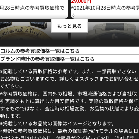
29,000
円
10月28日時点の参考買取価格で
※2021年10月28日時点の参
す
もっと見る
コルムの参考買取価格一覧はこちら
ブランド時計の参考買取価格一覧はこちら
※記載している買取価格は参考です。また、一部買取できない
お品物もございますので、詳しくはスタッフまでお問い合わせ
ください。
※参考買取価格は、国内外の相場、市場流通価格および当社取
引実績をもとに算出した目安価格です。実際の買取価格を保証
するものではなく、査定時の相場変動、お品物の状態により変
動します。
ドミラルズカップ SS
コルム アドミラルズカップ 
※掲載しているお品物の画像はイメージとなります。
2005 985.631.20
※時計の参考買取価格は、最新の保証書(現行モデルの場合は日
参考買取価格
付が３か月以内)であり、付属品が全て揃っており、当社規定