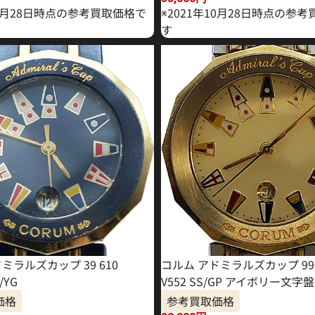
10月28日時点の参考買取価格で
※2021年10月28日時点の参
す
ミラルズカップ 39 610
コルム アドミラルズカップ 99.8
/YG
V552 SS/GP アイボリー文字盤
価格
参考買取価格