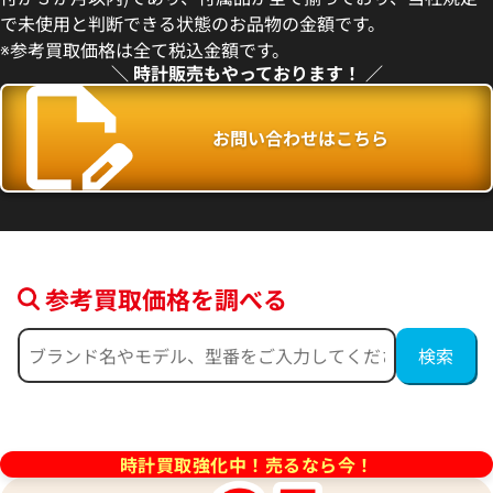
価格
価格はお問い合わせください
で未使用と判断できる状態のお品物の金額です。
※参考買取価格は全て税込金額です。
10月28日時点の参考買取価格で
電話で聞く
＼ 時計販売もやっております！ ／
お問い合わせはこちら
参考買取価格を調べる
ラルズカップ 36.610.21 V-
時計買取強化中！売るなら今！
リー