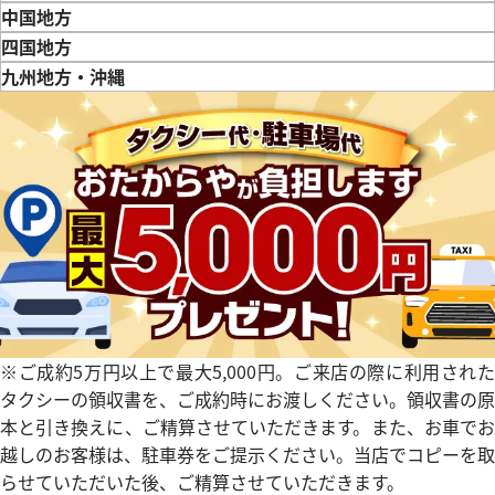
三重県
滋賀県
京都府
大阪府
兵庫県
奈良県
和歌山県
中国地方
鳥取県
島根県
岡山県
広島県
山口県
四国地方
徳島県
香川県
愛媛県
九州地方・沖縄
福岡県
佐賀県
長崎県
熊本県
大分県
宮崎県
鹿児島県
※ご成約5万円以上で最大5,000円。ご来店の際に利用された
タクシーの領収書を、ご成約時にお渡しください。領収書の原
本と引き換えに、ご精算させていただきます。また、お車でお
越しのお客様は、駐車券をご提示ください。当店でコピーを取
らせていただいた後、ご精算させていただきます。