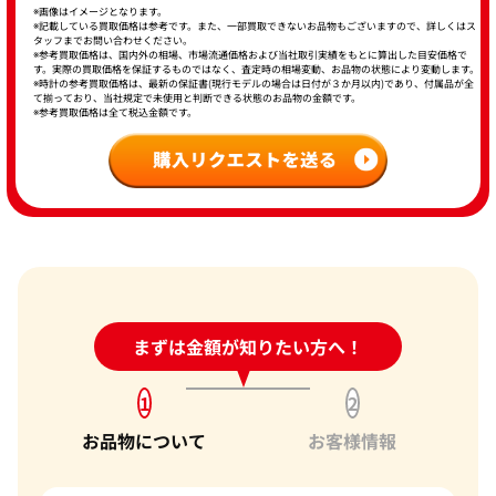
※画像はイメージとなります。
※記載している買取価格は参考です。また、一部買取できないお品物もございますので、詳しくはス
タッフまでお問い合わせください。
※参考買取価格は、国内外の相場、市場流通価格および当社取引実績をもとに算出した目安価格で
す。実際の買取価格を保証するものではなく、査定時の相場変動、お品物の状態により変動します。
※時計の参考買取価格は、最新の保証書(現行モデルの場合は日付が３か月以内)であり、付属品が全
て揃っており、当社規定で未使用と判断できる状態のお品物の金額です。
※参考買取価格は全て税込金額です。
24時間受付中!
まずは金額が知りたい方へ！
問い合わせフォーム
1
2
お品物について
お客様情報