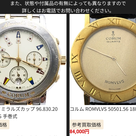
また、状態や付属品の有無によっても異なりますので
詳しくはお電話でお問い合わせください。
ミラルズカップ 96.830.20
コルム ROMVLVS 50501.56 18
YG 手巻式
価格
参考買取価格
84,000
円