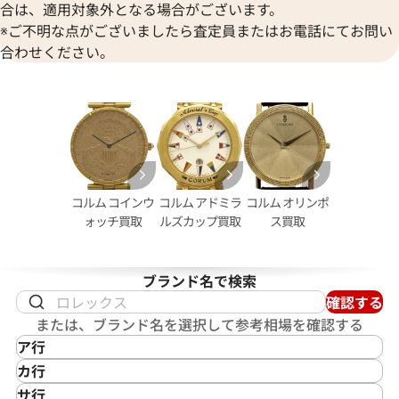
合は、適用対象外となる場合がございます。
※ご不明な点がございましたら査定員またはお電話にてお問い
合わせください。
コルム コインウ
コルム アドミラ
コルム オリンポ
ォッチ買取
ルズカップ買取
ス買取
ブランド名で検索
確認する
または、ブランド名を選択して参考相場を確認する
ア行
IKEPOD
カ行
アイクポッド
CASIO
サ行