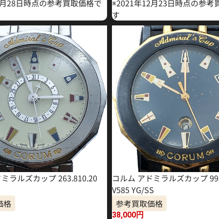
10月28日時点の参考買取価格で
※2021年12月23日時点の参
す
ミラルズカップ 263.810.20
コルム アドミラルズカップ 99.4
V585 YG/SS
価格
参考買取価格
38,000
円