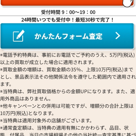
グランドセイコー
Jaquet Droz
フランク ミュラー
ロレックス
エベラール
CORUM
ジャケ・ドロー
BOUCHERON
受付時間 9：00〜19：00
LONGINES
EBEL
コルム
Girard-Perregaux
ブシュロン
24時間いつでも受付中！最短30秒で完了！
ロンジン
エベル
Concord
ジラール・ペルゴ
BREITLING
EPOS
コンコルド
Sinn
ブライトリング
エポス
ジン
Blancpain
Hermes
STOWA
ブランパン
エルメス
ストーヴァ
BVLGARI
※電話予約特典は、事前にお電話でご予約のうえ、5万円(税込)
OMEGA
SEIKO
以上の買取が成立した場合に適用されます。
ブルガリ
オメガ
セイコー
Breguet
※買取金額の増額は、買取金額の35％、上限10万円(税込)まで
ORIENT
CENTURY
とし、景品表示法その他関係法令を遵守した範囲内で適用され
ブレゲ
オリエント
センチュリー
BULOVA
ます。
ORIS
ZENITH
※当特典は、弊社買取価格からの金額UPになります。また、適
ブローバ
オリス
ゼニス
Bell & Ross
用外商品はありません。
Audemars Piguet
※他キャンペーンとの併用は可能ですが、増額分の合計上限は
ベル＆ロス
オーデマ ピゲ
BAUME＆MERCIER
10万円(税込)となります。
Vacheron Constantin
※当特典は適用対象外の店舗がございます。
ボーム＆メルシエ
ヴァシュロン・コンスタンタン
BALL Watch
※通常査定額は、当特典の適用有無にかかわらず、品目、状
Van Cleef & Arpels
態、付属品、当日の市場相場その他の当社統一査定基準に基づ
ボール ウォッチ