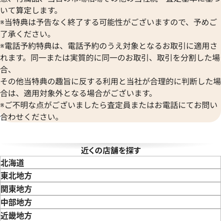
ヴァンクリーフ＆アーペル
いて算定します。
Versace
※当特典は予告なく終了する可能性がございますので、予めご
ヴェルサーチ
了承ください。
Wempe
※電話予約特典は、電話予約のうえ対象となるお取引に適用さ
ヴェンペ
れます。同一または実質的に同一のお取引、取引を分割した場
合、
その他当特典の趣旨に反する利用と当社が合理的に判断した場
合は、適用対象外となる場合がございます。
※ご不明な点がございましたら査定員またはお電話にてお問い
合わせください。
近くの店舗を探す
北海道
東北地方
青森県
岩手県
宮城県
秋田県
山形県
福島県
関東地方
東京都
神奈川県
埼玉県
千葉県
茨城県
栃木県
群馬県
中部地方
新潟県
富山県
石川県
山梨県
長野県
岐阜県
静岡県
愛知県
近畿地方