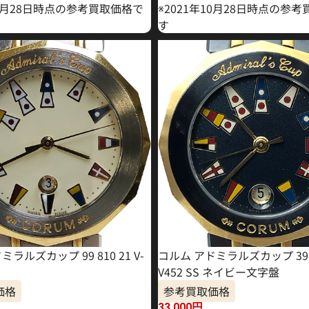
10月28日時点の参考買取価格で
※2021年10月28日時点の参
す
ラルズカップ 99 810 21 V-
コルム アドミラルズカップ 39.6
V452 SS ネイビー文字盤
価格
参考買取価格
33,000
円