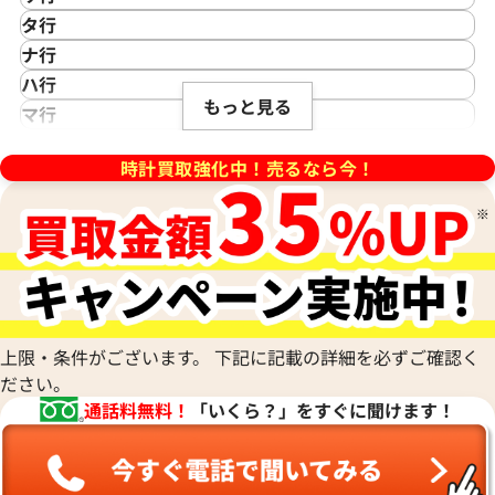
IWC
カシオ
Saint Laurent
タ行
アイダブリューシー
Cartier
サンローラン
TAG Heuer
ナ行
Azimuth
カルティエ
Shellman
タグ・ホイヤー
NOMOS Glashütte
ハ行
アジムース
Gaga Milano
シェルマン
Daniel Roth
もっと見る
ノモス グラスヒュッテ
Hamilton
マ行
ANONIMO
ガガミラノ
CITIZEN
ダニエル・ロート
ハミルトン
MIDO
ラ行
アノーニモ
Quinting
シチズン
TUDOR
Harry Winston
ミドー
時計買取強化中！売るなら今！
RALPH LAUREN
Alain Silberstein
クインティング
CHANEL
チューダー(チュードル)
ハリー・ウィンストン
MAURICE LACROIX
ラルフ ローレン
アラン・シルベスタイン
Cuervo y Sobrinos
シャネル
Tiffany & Co.
Patek Philippe
モーリス・ラクロア
Richard Mille
Armand Nicolet
クエルボ・イ・ソブリノス
Chopard
ティファニー
パテック フィリップ
リシャール・ミル
アルマン・ニコレ
CVSTOS
ショパール
Dior
Panerai
Louis Vuitton
WALTHAM
クストス
CHAUMET
ディオール
パネライ
ルイ・ヴィトン
ウォルサム
Chronoswiss
ショーメ
Parmigiani Fleurier
Luminox
HUBLOT
クロノスイス
Jacob & Co.
パルミジャーニ・フルリエ
ルミノックス
上限・条件がございます。 下記に記載の詳細を必ずご確認く
ウブロ
GUCCI
ジェイコブ
Piaget
Ressence
ださい。
ETERNA
グッチ
Gerald Genta
ピアジェ
レッセンス
通話料無料！
「いくら？」をすぐに聞けます！
エテルナ
Graham
ジェラルド・ジェンタ
PIERRE KUNZ
ROGER DUBUIS
EDOX
グラハム
Jaeger-LeCoultre
ピエール・クンツ
ロジェ・デュブイ
エドックス
Grand Seiko
ジャガー・ルクルト
FRANCK MULLER
ROLEX
EBERHARD