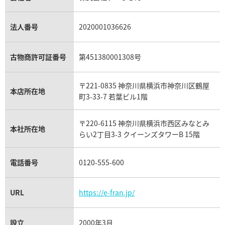
プラチナ買取
アメジスト買取
オーデマ ピゲ買取
シャネル買取の参考価格一覧
ショパール買取
銀・シルバー買取
パライバトルマリン買取
オーデマ ピゲ ロイヤルオーク買取
ディオール買取
タサキ買取
パラジウム買取
キャッツアイ買取
ヴァシュロン・コンスタンタン買取
セリーヌ買取
法人番号
2020001036626
ダミアーニ買取
アレキサンドライト買取
A.ランゲ&ゾーネ買取
フェンディ買取
ピアジェ買取
ガーネット買取
ブレゲ買取
グッチ買取
ブシュロン買取
アクアマリン買取
オメガ買取
プラダ買取
古物商許可証番号
第451380001308号
モーブッサン買取
ウブロ買取
ミキモト買取
IWC買取
グラフ買取
〒221-0835 神奈川県横浜市神奈川区鶴屋
カルティエ買取
本店所在地
フランク ミュラー買取
町3-33-7 若葉ビル1階
リシャール・ミル買取
タグ・ホイヤー買取
〒220-6115 神奈川県横浜市西区みなとみ
パネライ買取
本社所在地
らい2丁目3-3 クイーンズタワーB 15階
チューダー（チュードル）買取
電話番号
0120-555-600
URL
https://e-fran.jp/
設立
2000年3月