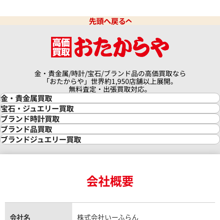
先頭へ戻る
金・貴金属/時計/宝石/ブランド品の高価買取なら
「おたからや」世界約1,950店舗以上展開。
無料査定・出張買取対応。
金・貴金属買取
金買取
宝石・ジュエリー買取
金の相場価格情報
宝石・ジュエリー買取
ブランド時計買取
金の参考買取価格一覧
ダイヤモンド買取
時計買取
ブランド品買取
インゴット買取
ダイヤモンド・宝石の参考価格一覧
ロレックス買取
ブランド買取
ブランドジュエリー買取
インゴットの相場価格情報
リング・結婚指輪買取
ロレックス デイトナ買取
ルイ・ヴィトン買取
カルティエ買取
24金買取
エメラルド買取
ロレックス サブマリーナー買取
ルイ・ヴィトン買取の参考価格一覧
ティファニー買取
24金の相場価格情報
サファイア買取
ロレックス GMTマスター買取
エルメス買取
ブルガリ買取
18金買取
ルビー買取
ロレックス エクスプローラー買取
会社概要
エルメス バーキン買取
ヴァンクリーフ＆アーペル買取
18金の相場価格情報
ヒスイ買取
ロレックス デイトジャスト買取
エルメス ケリー買取
ハリーウィンストン買取
金のアクセサリー買取
オパール買取
ロレックス 買取の参考価格一覧
エルメス買取の参考価格一覧
クロムハーツ買取
金貨買取
トパーズ買取
パテック フィリップ買取
シャネル買取
フレッド買取
貴金属買取
タンザナイト買取
パテック フィリップノーチラス買取
シャネル マトラッセ買取
ショーメ買取
会社名
株式会社いーふらん