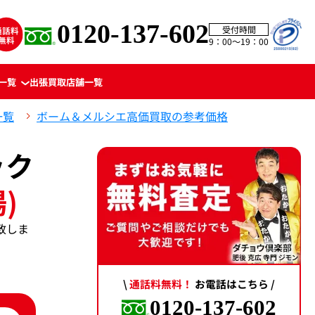
0120-137-602
受付時間
9：00〜19：00
一覧
出張買取
店舗一覧
一覧
ボーム＆メルシエ高価買取の参考価格
ック
)
致しま
\
通話料無料！
お電話はこちら /
0120-137-602