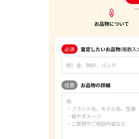
1
お品物について
必須
査定したいお品物
(複数入
任意
お品物の詳細