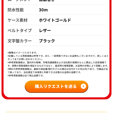
防水性能
30m
ケース素材
ホワイトゴールド
ベルトタイプ
レザー
文字盤カラー
ブラック
※画像はイメージとなります。
※記載している買取価格は参考です。また、一部買取できないお品物もございますので、詳しくはス
タッフまでお問い合わせください。
※参考買取価格は、国内外の相場、市場流通価格および当社取引実績をもとに算出した目安価格で
す。実際の買取価格を保証するものではなく、査定時の相場変動、お品物の状態により変動します。
※時計の参考買取価格は、最新の保証書(現行モデルの場合は日付が３か月以内)であり、付属品が全
て揃っており、当社規定で未使用と判断できる状態のお品物の金額です。
※参考買取価格は全て税込金額です。