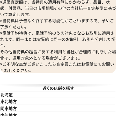
 CODE 11.59
オーデマ ピゲ CODE 11.59
※通常査定額は、当特典の適用有無にかかわらず、品目、状
ボーム＆メルシエ
ヴァシュロン・コンスタンタン
O.A002CR.01
15210OR.OO.A028CR.01
態、付属品、当日の市場相場その他の当社統一査定基準に基づ
BALL Watch
Van Cleef & Arpels
価格
いて算定します。
ボール ウォッチ
ヴァンクリーフ＆アーペル
参考買取価格
円
※当特典は予告なく終了する可能性がございますので、予めご
Versace
10月27日時点の参考買取価格で
2,464,000
円
了承ください。
ヴェルサーチ
※2025年7月27日時点の参考
※電話予約特典は、電話予約のうえ対象となるお取引に適用さ
Wempe
れます。同一または実質的に同一のお取引、取引を分割した場
ヴェンペ
合、
その他当特典の趣旨に反する利用と当社が合理的に判断した場
合は、適用対象外となる場合がございます。
※ご不明な点がございましたら査定員またはお電話にてお問い
合わせください。
近くの店舗を探す
北海道
東北地方
青森県
岩手県
宮城県
秋田県
山形県
福島県
関東地方
東京都
神奈川県
埼玉県
千葉県
茨城県
栃木県
群馬県
中部地方