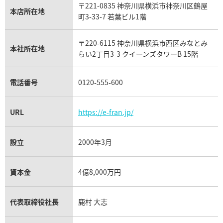
〒221-0835 神奈川県横浜市神奈川区鶴屋
カルティエ買取
本店所在地
フランク ミュラー買取
町3-33-7 若葉ビル1階
 CODE 11.59
オーデマ ピゲ CODE 11.59 
リシャール・ミル買取
O.A500KB.01
ック 77410OR.OO.A623CR.01
タグ・ホイヤー買取
〒220-6115 神奈川県横浜市西区みなとみ
パネライ買取
価格
参考買取価格
本社所在地
らい2丁目3-3 クイーンズタワーB 15階
チューダー（チュードル）買取
円
2,577,000
円
6月27日時点の参考買取価格です
※2026年5月9日時点の参考買
電話番号
0120-555-600
URL
https://e-fran.jp/
設立
2000年3月
資本金
4億8,000万円
代表取締役社長
鹿村 大志