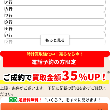
ア行
O.A008KB.01
15210CR.OO.A002CR.01
IKEPOD
カ行
価格
参考買取価格
アイクポッド
CASIO
サ行
円
2,322,000
円
IWC
カシオ
Saint Laurent
年2月9日時点の参考買取価格です
※2025年10月9日時点の参考
タ行
アイダブリューシー
Cartier
サンローラン
TAG Heuer
ナ行
Azimuth
カルティエ
Shellman
タグ・ホイヤー
NOMOS Glashütte
ハ行
アジムース
Gaga Milano
シェルマン
Daniel Roth
もっと見る
ノモス グラスヒュッテ
Hamilton
マ行
ANONIMO
ガガミラノ
CITIZEN
ダニエル・ロート
ハミルトン
MIDO
ラ行
アノーニモ
Quinting
シチズン
TUDOR
Harry Winston
ミドー
時計買取強化中！売るなら今！
RALPH LAUREN
Alain Silberstein
クインティング
CHANEL
チューダー(チュードル)
ハリー・ウィンストン
MAURICE LACROIX
ラルフ ローレン
アラン・シルベスタイン
Cuervo y Sobrinos
シャネル
Tiffany & Co.
Patek Philippe
モーリス・ラクロア
Richard Mille
Armand Nicolet
クエルボ・イ・ソブリノス
Chopard
ティファニー
パテック フィリップ
リシャール・ミル
アルマン・ニコレ
CVSTOS
ショパール
Dior
Panerai
Louis Vuitton
WALTHAM
クストス
CHAUMET
ディオール
パネライ
ルイ・ヴィトン
ウォルサム
Chronoswiss
ショーメ
Parmigiani Fleurier
上限・条件がございます。 下記に記載の詳細を必ずご確認く
Luminox
HUBLOT
クロノスイス
Jacob & Co.
ださい。
パルミジャーニ・フルリエ
ルミノックス
ウブロ
GUCCI
ジェイコブ
Piaget
通話料無料！
「いくら？」をすぐに聞けます！
Ressence
ETERNA
グッチ
 CODE 11.59
オーデマ ピゲ CODE 11.59
Gerald Genta
ピアジェ
レッセンス
エテルナ
Graham
O.A009CR.01
15210OR.OO.A002KB.01
ジェラルド・ジェンタ