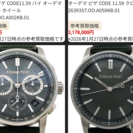
 CODE11.59 バイ オーデマ
オーデマ ピゲ CODE 11.59
ー ホイール
26393ST.OO.A056KB.01
O.A002KB.01
価格
参考買取価格
円
3,178,000
円
2月27日時点の参考買取価格です
※2026年1月27日時点の参考