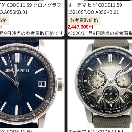
 CODE 11.59 クロノグラフ
オーデマ ピゲ CODE11.59
O.A056KB.01
15210ST.OO.A056KB.01
価格
参考買取価格
円
2,447,000
円
10月9日時点の参考買取価格です
※2026年1月9日時点の参考買
 CODE 11.59
オーデマ ピゲ CODE 11.59