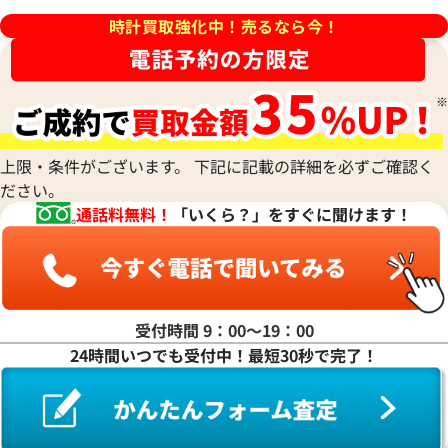
時計買取強化中！売るなら今！
価格
参考買取価格
い合わせください
価格はお問い合わせください
電話で聞く
電話で聞く
上限・条件がございます。 下記に記載の詳細を必ずご確認く
ださい。
通話料無料！
「いくら？」をすぐに聞けます！
受付時間 9：00〜19：00
24時間いつでも受付中！最短30秒で完了！
 CODE 11.59 クロノグラフ
オーデマ ピゲ CODE11.59