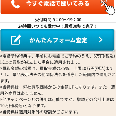
PIERRE KUNZ
ROGER DUBUIS
EDOX
グラハム
Jaeger-LeCoultre
価格
ピエール・クンツ
ロジェ・デュブイ
エドックス
Grand Seiko
ジャガー・ルクルト
FRANCK MULLER
い合わせください
ROLEX
EBERHARD
グランドセイコー
Jaquet Droz
参考買取価格
受付時間 9：00〜19：00
フランク ミュラー
ロレックス
エベラール
CORUM
ジャケ・ドロー
3,285,000
円
24時間いつでも受付中！最短30秒で完了！
電話で聞く
BOUCHERON
LONGINES
EBEL
※2023年10月9日時点の参考
コルム
Girard-Perregaux
ブシュロン
ロンジン
エベル
Concord
ジラール・ペルゴ
BREITLING
EPOS
コンコルド
Sinn
ブライトリング
エポス
ジン
Blancpain
Hermes
STOWA
※電話予約特典は、事前にお電話でご予約のうえ、5万円(税込)
ブランパン
エルメス
ストーヴァ
以上の買取が成立した場合に適用されます。
BVLGARI
OMEGA
SEIKO
※買取金額の増額は、買取金額の35％、上限10万円(税込)まで
ブルガリ
オメガ
セイコー
とし、景品表示法その他関係法令を遵守した範囲内で適用され
Breguet
ORIENT
CENTURY
ます。
ブレゲ
オリエント
センチュリー
※当特典は、弊社買取価格からの金額UPになります。また、適
BULOVA
ORIS
ZENITH
用外商品はありません。
ブローバ
オリス
ゼニス
※他キャンペーンとの併用は可能ですが、増額分の合計上限は
Bell & Ross
Audemars Piguet
10万円(税込)となります。
ベル＆ロス
オーデマ ピゲ
※当特典は適用対象外の店舗がございます。
BAUME＆MERCIER
Vacheron Constantin