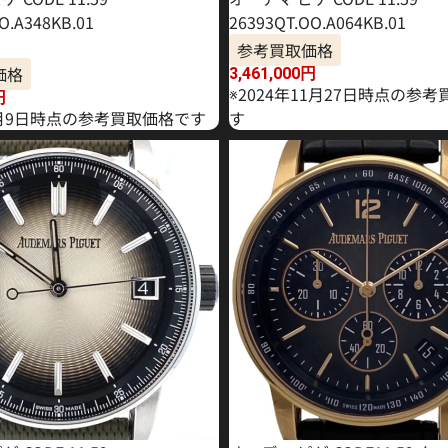
O.A348KB.01
26393QT.OO.A064KB.01
参考買取価格
価格
3,461,000
円
※2024年11月27日時点の参
円
年4月9日時点の参考買取価格です
す