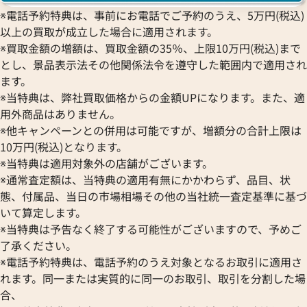
348KB.01
26393OR.OO.A028CR.01
※電話予約特典は、事前にお電話でご予約のうえ、5万円(税込)
以上の買取が成立した場合に適用されます。
価格
参考買取価格
※買取金額の増額は、買取金額の35％、上限10万円(税込)まで
円
3,733,000
円
8月27日時点の参考買取価格です
※2026年1月27日時点の参考
とし、景品表示法その他関係法令を遵守した範囲内で適用され
ます。
※当特典は、弊社買取価格からの金額UPになります。また、適
用外商品はありません。
※他キャンペーンとの併用は可能ですが、増額分の合計上限は
10万円(税込)となります。
※当特典は適用対象外の店舗がございます。
※通常査定額は、当特典の適用有無にかかわらず、品目、状
態、付属品、当日の市場相場その他の当社統一査定基準に基づ
いて算定します。
※当特典は予告なく終了する可能性がございますので、予めご
了承ください。
※電話予約特典は、電話予約のうえ対象となるお取引に適用さ
れます。同一または実質的に同一のお取引、取引を分割した場
 CODE 11.59
オーデマ ピゲ CODE 11.59
合、