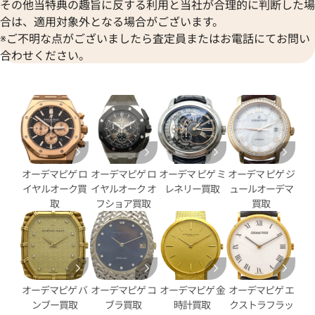
O.A321CR.01
26393BC.OO.A002KB.01
その他当特典の趣旨に反する利用と当社が合理的に判断した場
合は、適用対象外となる場合がございます。
価格
参考買取価格
※ご不明な点がございましたら査定員またはお電話にてお問い
円
3,342,000
円
年9月9日時点の参考買取価格です
※2025年1月9日時点の参考買
合わせください。
オーデマピゲ ロ
オーデマピゲ ロ
オーデマ ピゲ ミ
オーデマ ピゲ ジ
イヤルオーク買
イヤルオーク オ
レネリー買取
ュールオーデマ
取
フショア買取
買取
 CODE 11.59
オーデマ ピゲ CODE 11.59
オーデマピゲ バ
オーデマピゲ コ
オーデマピゲ 金
オーデマピゲ エ
O.A321CR.01
26393BC.OO.A068CR.01
ンブー買取
ブラ買取
時計買取
クストラフラッ