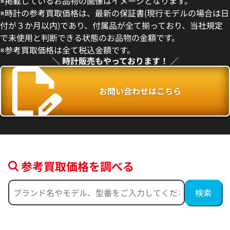
※掲載しているお品物の画像はイメージとなります。
O.A002KB.01
26393CR.OO.A008KB.01
※時計の参考買取価格は、最新の保証書(現行モデルの場合は日
価格
参考買取価格
付が３か月以内)であり、付属品が全て揃っており、当社規定
円
2,651,000
円
で未使用と判断できる状態のお品物の金額です。
年5月9日時点の参考買取価格です
※2026年1月9日時点の参考買
※参考買取価格は全て税込金額です。
＼ 時計販売もやっております！ ／
お問い合わせはこちら
参考買取価格を調べる
 CODE 11.59
オーデマ ピゲ CODE 11.59
O.A009CR.01
26393OR.OO.A002KB.02