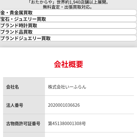
「おたからや」世界約1,940店舗以上展開。
 CODE 11.59
オーデマ ピゲ CODE 11.59
無料査定・出張買取対応。
金・貴金属買取
O.A321CR.01
15210BC.OO.A021CR.01
金買取
宝石・ジュエリー買取
参考買取価格
金の相場価格情報
宝石・ジュエリー買取
ブランド時計買取
金の参考買取価格一覧
価格はお問い合わせください
ダイヤモンド買取
時計買取
ブランド品買取
価格
インゴット買取
ダイヤモンド・宝石の参考価格一覧
ロレックス買取
ブランド買取
ブランドジュエリー買取
インゴットの相場価格情報
リング・結婚指輪買取
円
ロレックス デイトナ買取
ルイ・ヴィトン買取
カルティエ買取
電話で聞く
8月27日時点の参考買取価格です
24金買取
エメラルド買取
ロレックス サブマリーナー買取
ルイ・ヴィトン買取の参考価格一覧
ティファニー買取
24金の相場価格情報
サファイア買取
ロレックス GMTマスター買取
エルメス買取
ブルガリ買取
18金買取
ルビー買取
ロレックス エクスプローラー買取
会社概要
エルメス バーキン買取
ヴァンクリーフ＆アーペル買取
18金の相場価格情報
ヒスイ買取
ロレックス デイトジャスト買取
エルメス ケリー買取
ハリーウィンストン買取
金のアクセサリー買取
オパール買取
ロレックス 買取の参考価格一覧
エルメス買取の参考価格一覧
クロムハーツ買取
金貨買取
トパーズ買取
パテック フィリップ買取
シャネル買取
フレッド買取
貴金属買取
タンザナイト買取
パテック フィリップノーチラス買取
シャネル マトラッセ買取
ショーメ買取
会社名
株式会社いーふらん
プラチナ買取
アメジスト買取
オーデマ ピゲ買取
シャネル買取の参考価格一覧
ショパール買取
銀・シルバー買取
パライバトルマリン買取
オーデマ ピゲ ロイヤルオーク買取
ディオール買取
タサキ買取
パラジウム買取
キャッツアイ買取
ヴァシュロン・コンスタンタン買取
セリーヌ買取
法人番号
2020001036626
ダミアーニ買取
アレキサンドライト買取
A.ランゲ&ゾーネ買取
フェンディ買取
ピアジェ買取
ガーネット買取
ブレゲ買取
グッチ買取
ブシュロン買取
アクアマリン買取
オメガ買取
プラダ買取
古物商許可証番号
第451380001308号
モーブッサン買取
ウブロ買取
ミキモト買取
IWC買取
グラフ買取