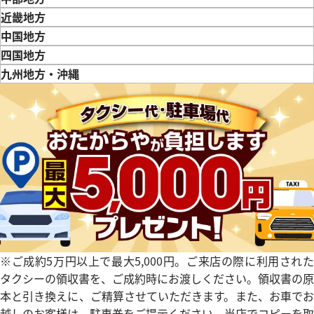
 CODE11.59
オーデマ ピゲ CODE 11.59
新潟県
富山県
石川県
山梨県
長野県
岐阜県
静岡県
愛知県
近畿地方
O.A099CR.01
15210BC.OO.A002KB.01
三重県
滋賀県
京都府
大阪府
兵庫県
奈良県
和歌山県
中国地方
価格
参考買取価格
鳥取県
島根県
岡山県
広島県
山口県
四国地方
円
2,520,000
円
年1月9日時点の参考買取価格です
※2025年9月27日時点の参考
徳島県
香川県
愛媛県
九州地方・沖縄
福岡県
佐賀県
長崎県
熊本県
大分県
宮崎県
鹿児島県
※ご成約5万円以上で最大5,000円。ご来店の際に利用された
タクシーの領収書を、ご成約時にお渡しください。領収書の原
本と引き換えに、ご精算させていただきます。また、お車でお
 CODE 11.59
オーデマ ピゲ CODE 11.59
越しのお客様は、駐車券をご提示ください。当店でコピーを取