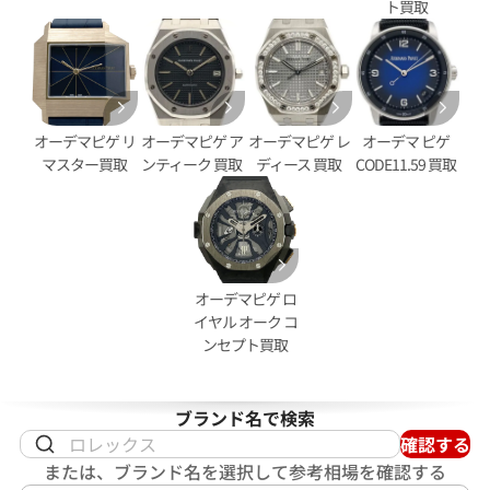
ト買取
参考買取価格
価格はお問い合わせください
価格
円
電話で聞く
9月27日時点の参考買取価格です
オーデマピゲ リ
オーデマピゲ ア
オーデマピゲ レ
オーデマ ピゲ
マスター買取
ンティーク 買取
ディース 買取
CODE11.59 買取
オーデマピゲ ロ
イヤル オーク コ
ンセプト買取
ブランド名で検索
確認する
または、ブランド名を選択して参考相場を確認する
 CODE11.59
オーデマ ピゲ CODE 11.59