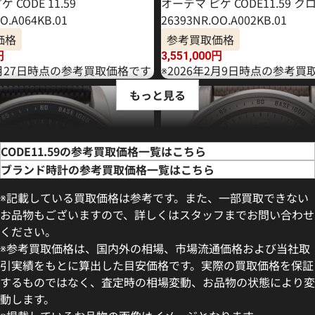
 CODE 11.59
オーデマ ピゲ CODE11.59 
O.A064KB.01
26393NR.OO.A002KB.01
価格
参考買取価格
円
3,551,000
円
8月27日時点の参考買取価格です
※2026年2月9日時点の参考買
もっと見る
CODE11.59の参考買取価格一覧はこちら
ブランド時計の参考買取価格一覧はこちら
※記載している買取価格は参考です。また、一部買取できない
お品物もございますので、詳しくはスタッフまでお問い合わせ
ください。
※参考買取価格は、国内外の相場、市場流通価格および当社取
引実績をもとに算出した目安価格です。実際の買取価格を保証
するものではなく、査定時の相場変動、お品物の状態により変
動します。
 CODE 11.59 クロノグラフ
オーデマ ピゲ CODE11.59