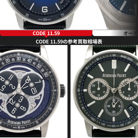
CODE 11.59
オーデ
CODE 11.59の参考買取相場表