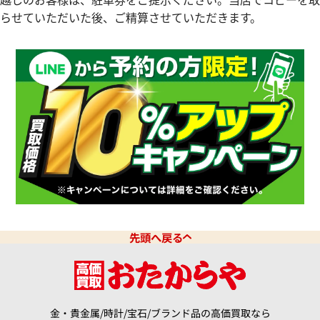
O.A002KB.02
15210BC.OO.A002CR.01
らせていただいた後、ご精算させていただきます。
参考買取価格
価格はお問い合わせください
価格
円
電話で聞く
年9月9日時点の参考買取価格です
先頭へ戻る
金・貴金属/時計/宝石/ブランド品の高価買取なら