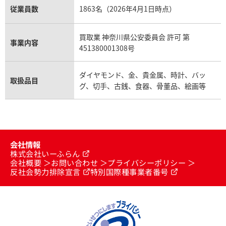
従業員数
1863名（2026年4月1日時点）
買取業 神奈川県公安委員会 許可 第
事業内容
451380001308号
ダイヤモンド、金、貴金属、時計、バッ
取扱品目
グ、切手、古銭、食器、骨董品、絵画等
会社情報
株式会社いーふらん
会社概要
お問い合わせ
プライバシーポリシー
反社会勢力排除宣言
特別国際種事業者番号