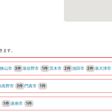
きます。
阪狭山市
3件
泉佐野市
1件
茨木市
2件
池田市
2件
泉大津市
内長野市
3件
門真市
1件
町
1件
泉南市
1件