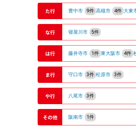
た行
豊中市
9件
高槻市
4件
大東
な行
寝屋川市
5件
は行
藤井寺市
1件
東大阪市
4件
ま行
守口市
3件
松原市
3件
や行
八尾市
3件
その他
阪南市
1件