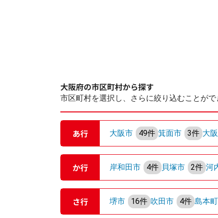
大阪府の市区町村から探す
市区町村を選択し、さらに絞り込むことがで
あ行
大阪市
49件
箕面市
3件
大
か行
岸和田市
4件
貝塚市
2件
河
さ行
堺市
16件
吹田市
4件
島本