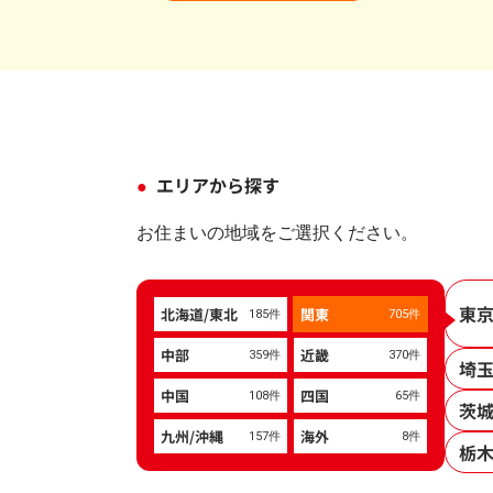
エリアから探す
お住まいの地域をご選択ください。
東
北海道/東北
関東
185件
705件
中部
近畿
359件
370件
埼
中国
四国
108件
65件
茨
九州/沖縄
海外
157件
8件
栃