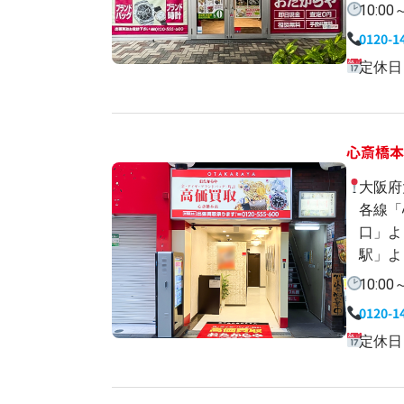
10:00
0120-1
定休日
心斎橋
大阪府
各線「
口」よ
駅」よ
10:00
0120-1
定休日