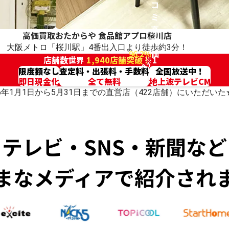
コ
ミ
高
高価買取おたからや
食品館アプロ桜川店
評
大阪メトロ「桜川駅」4番出入口より徒歩約3分！
96.2%
価
店舗数世界
1,940店舗突破！
※1
※2
限度額なし
査定料・出張料・手数料
全国放送中！
即日現金化
全て無料
地上波テレビCM
026年1月1日から5月31日までの直営店（422店舗）にいただ
テレビ・SNS・新聞など
まなメディアで紹介され