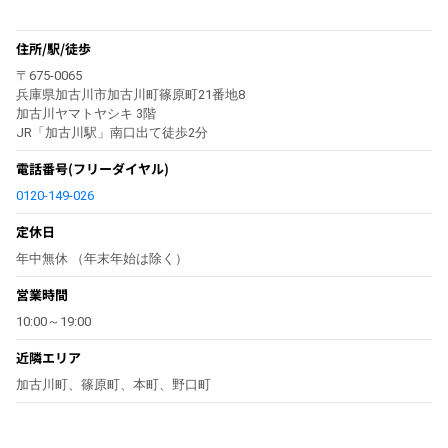
住所/駅/徒歩
〒675-0065
兵庫県加古川市加古川町篠原町21番地8
加古川ヤマトヤシキ 3階
JR「加古川駅」南口出て徒歩2分
電話番号
(フリーダイヤル)
0120-149-026
定休日
年中無休 （年末年始は除く）
営業時間
10:00～19:00
近隣エリア
加古川町、篠原町、本町、野口町