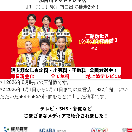
加古川
ヤマトヤシキ店
JR「加古川駅」南口出て徒歩2分！
店舗数世界
※1
クチコミ高評価
96.2%
1,940店舗突破！
※2
限度額なし
査定料・出張料・手数料
全国放送中！
即日現金化
全て無料
地上波テレビCM
※1 2026年8月時点の店舗数です。
※2 2026年1月1日から5月31日までの直営店（422店舗）にい
ただいた★4＋★5の評価をもとに出した結果です。
テレビ・SNS・新聞など
さまざまなメディアで紹介されました！