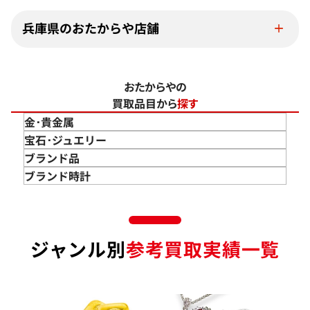
兵庫県のおたからや店舗
おたからやの
買取品目から
探す
金･貴金属
金 買取
宝石･ジュエリー
金のインゴット 買取
宝石･ジュエリー買取
ブランド品
金のアクセサリー 買取
ダイヤモンド 買取
バッグ･小物 買取
ブランド時計
金のリング 買取
エメラルド 買取
エルメス買取
ブランド時計 買取
金のネックレス 買取
ルビー 買取
シャネル買取
ロレックス 買取
金のブレスレット 買取
サファイア 買取
ルイ･ヴィトン 買取
パテック
ジャンル別
参考買取実績一覧
フィリップ 買取
金のブローチ 買取
オパール 買取
カルティエ 買取
オーデマピゲ 買取
金のペンダントトップ 買取
トルマリン 買取
ティファニー 買取
カルティエ 買取
金の仏像 買取
翡翠 買取
ブルガリ 買取
エルメス 買取
金杯 買取
パライバトルマリン 買取
ハリー･ウィンストン 買取