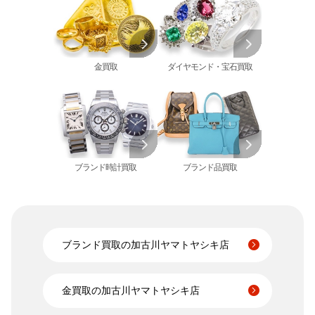
シャネル 買取
金歯 買取
パール 買取
ヴァンクリーフ&
アーペル 買取
オメガ 買取
金貨･銀貨 買取
グッチ 買取
タグ・ホイヤー 買取
大判･小判 買取
ブシュロン 買取
ブレゲ 買取
イエローゴールド 買取
金買取
ダイヤモンド・宝石買取
ミキモト 買取
リシャール・ミル
ピンクゴールド 買取
買取
ショーメ 買取
ホワイトゴールド 買取
ブライトリング
買取可能な商品をもっと見る
金コンビ 買取
買取
プラチナ 買取
ヴァシュロン・コンスタンタン 買取
プラチナインゴット 買取
A. ランゲ&
ブランド時計買取
ブランド品買取
Pt1000 買取
ゾーネ 買取
Pt950 買取
パネライ 買取
Pt900 買取
ブルガリ 買取
Pt850 買取
フランク ミュラー 買取
Pt&Pm 買取
ブランド買取の加古川ヤマトヤシキ店
IWC 買取
銀･シルバー 買取
買取可能な商品をもっと見る
パラジウム 買取
金買取の加古川ヤマトヤシキ店