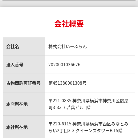
インゴットの相場価格情報
リング・結婚指輪買取
ロレックス デイトナ買取
ルイ・ヴィトン買取
カルティエ買取
24金買取
エメラルド買取
ロレックス サブマリーナー買取
ルイ・ヴィトン買取の参考価格一覧
ティファニー買取
24金の相場価格情報
サファイア買取
ロレックス GMTマスター買取
エルメス買取
ブルガリ買取
18金買取
ルビー買取
ロレックス エクスプローラー買取
会社概要
エルメス バーキン買取
ヴァンクリーフ＆アーペル買取
18金の相場価格情報
ヒスイ買取
ロレックス デイトジャスト買取
エルメス ケリー買取
ハリーウィンストン買取
金のアクセサリー買取
オパール買取
ロレックス 買取の参考価格一覧
エルメス買取の参考価格一覧
クロムハーツ買取
金貨買取
トパーズ買取
パテック フィリップ買取
シャネル買取
フレッド買取
貴金属買取
タンザナイト買取
パテック フィリップノーチラス買取
シャネル マトラッセ買取
ショーメ買取
会社名
株式会社いーふらん
プラチナ買取
アメジスト買取
オーデマ ピゲ買取
シャネル買取の参考価格一覧
ショパール買取
銀・シルバー買取
パライバトルマリン買取
オーデマ ピゲ ロイヤルオーク買取
ディオール買取
タサキ買取
パラジウム買取
キャッツアイ買取
ヴァシュロン・コンスタンタン買取
セリーヌ買取
法人番号
2020001036626
ダミアーニ買取
アレキサンドライト買取
A.ランゲ&ゾーネ買取
フェンディ買取
ピアジェ買取
ガーネット買取
ブレゲ買取
グッチ買取
ブシュロン買取
アクアマリン買取
オメガ買取
プラダ買取
古物商許可証番号
第451380001308号
モーブッサン買取
ウブロ買取
ミキモト買取
IWC買取
グラフ買取
〒221-0835 神奈川県横浜市神奈川区鶴屋
カルティエ買取
本店所在地
フランク ミュラー買取
町3-33-7 若葉ビル1階
リシャール・ミル買取
タグ・ホイヤー買取
〒220-6115 神奈川県横浜市西区みなとみ
パネライ買取
本社所在地
らい2丁目3-3 クイーンズタワーB 15階
チューダー（チュードル）買取