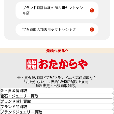
ブランド時計買取の加古川ヤマトヤシ
キ店
宝石買取の加古川ヤマトヤシキ店
先頭へ戻る
金・貴金属/時計/宝石/ブランド品の高価買取なら
「おたからや」世界約1,940店舗以上展開。
無料査定・出張買取対応。
金・貴金属買取
金買取
宝石・ジュエリー買取
金の相場価格情報
宝石・ジュエリー買取
ブランド時計買取
金の参考買取価格一覧
ダイヤモンド買取
時計買取
ブランド品買取
インゴット買取
ダイヤモンド・宝石の参考価格一覧
ロレックス買取
ブランド買取
ブランドジュエリー買取