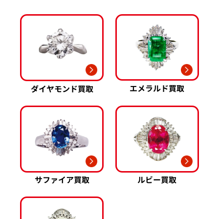
ミキモト 買取
リシャール・ミル
ピンクゴールド 買取
買取
ショーメ 買取
ホワイトゴールド 買取
ブライトリング
買取可能な商品をもっと見る
金コンビ 買取
買取
プラチナ 買取
ヴァシュロン・コンスタンタン 買取
プラチナインゴット 買取
A. ランゲ&
Pt1000 買取
ゾーネ 買取
Pt950 買取
エメラルド買取
ダイヤモンド買取
パネライ 買取
Pt900 買取
ブルガリ 買取
Pt850 買取
フランク ミュラー 買取
Pt&Pm 買取
IWC 買取
銀･シルバー 買取
買取可能な商品をもっと見る
パラジウム 買取
サファイア買取
ルビー買取