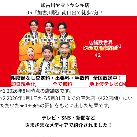
加古川
ヤマトヤシキ店
JR「加古川駅」南口出て徒歩2分！
店舗数世界
※1
クチコミ高評価
96.2%
1,950店舗突破！
※2
限度額なし
査定料・出張料・手数料
全国放送中！
即日現金化
全て無料
地上波テレビCM
※1 2026年8月時点の店舗数です。
※2 2026年1月1日から5月31日までの直営店（422店舗）にい
ただいた★4＋★5の評価をもとに出した結果です。
テレビ・SNS・新聞など
さまざまなメディアで紹介されました！