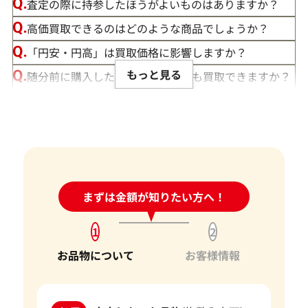
この度は「おたからや」で宝石の買取をご利用いただき、誠
査定の際に持参したほうがよいものはありますか？
にありがとうございました。お客様の大切な宝石にご満足い
高価買取できるのはどのような商品でしょうか？
ただける価格をご提示できましたこと、大変嬉しく思います。
「円安・円高」は買取価格に影響しますか？
私たちの目標は、常にお客様にご満足いただける買取を提供
もっと見る
随分前に購入したダイヤモンドでも買取できますか？
することです。そのためには、最新の市場動向をしっかりと把
ルースや原石は買取できる？
握し、お客様に最適な価格をお伝えすることが不可欠です。弊
社では、お品物の状態やカラット、カット、クラリティ、そ
宝石の大きさは買取価格に影響する？
して日々変動する宝石の市場相場を確認し、お客様にとって
ダイヤモンドの買取価格には、どんなことが影響しま
最良の買取価格をご提示できるよう努めております。
すか？
お客様にとって最良の結果をご提供できたことは、私たちに
身分証明書がなぜ必要？
24時間受付中!
まずは金額が知りたい方へ！
問い合わせフォーム
とって何よりの励みとなります。お客様からの感謝の言葉をい
ただけることは、私たちの信頼を第一に考えたサービスが報
1
2
われた証です。今後もお客様からいただいた信頼を裏切らない
よう、サービスの向上に努め、さらに多くのお客様にご満足
お品物について
お客様情報
いただけるよう精進してまいります。
宝石以外にも、金・貴金属やブランド品などのご売却をお考