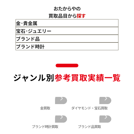
おたからやの
買取品目から
探す
金･貴金属
金 買取
宝石･ジュエリー
金のインゴット 買取
宝石･ジュエリー買取
ブランド品
金のアクセサリー 買取
ダイヤモンド 買取
バッグ･小物 買取
ブランド時計
金のリング 買取
エメラルド 買取
エルメス買取
ブランド時計 買取
金のネックレス 買取
ルビー 買取
シャネル買取
ロレックス 買取
金のブレスレット 買取
サファイア 買取
ルイ･ヴィトン 買取
パテック
ジャンル別
参考買取実績一覧
フィリップ 買取
金のブローチ 買取
オパール 買取
カルティエ 買取
オーデマピゲ 買取
金のペンダントトップ 買取
トルマリン 買取
ティファニー 買取
カルティエ 買取
金の仏像 買取
翡翠 買取
ブルガリ 買取
エルメス 買取
金杯 買取
パライバトルマリン 買取
ハリー･ウィンストン 買取
シャネル 買取
金歯 買取
パール 買取
ヴァンクリーフ&
金買取
ダイヤモンド・宝石買取
アーペル 買取
オメガ 買取
金貨･銀貨 買取
グッチ 買取
タグ・ホイヤー 買取
大判･小判 買取
ブランド時計買取
ブランド品買取
ブシュロン 買取
ブレゲ 買取
イエローゴールド 買取