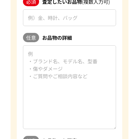
必須
査定したいお品物
(複数入力可)
えの際は、ぜひ「おたからや」をご利用ください。お客様の
大切なお品物を最良の価格でお取引できるよう、査定員一
同、ご満足いただける買取を提供してまいります。 改めて、
この度はご利用いただき、誠にありがとうございました。お
客様のまたのご利用を心よりお待ち申し上げております。
任意
お品物の詳細
おたからやの宝石買取査定
宝石買取専門査定員
趣味
旅行、読書
好きな言葉
日々是好日
好きなブランド
ダイヤモンド・宝石
過去の買取品例
10カラットダイヤモンド
資格
GIA G.G.取得
おたからやでは毎日大小合わせて約数百点の宝石を査定して
おります。宝石はダイヤモンドの4Cをはじめとして色や形、
重さ蛍光性など様々な要素で評価額が大きく変わります。おた
からやは自社でオークションを行っており、日々の宝石の需要
に敏感に対応することができます。 査定に関してもプロのス
タッフやダイヤモンドテスターなどの専門の査定具を完備し
ているため、全国の店舗ですぐに正確な査定が可能です。 気