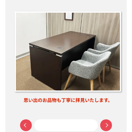
店く
思い出のお品物も丁寧に拝見いたします。
お