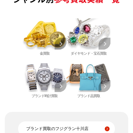
オーデマピゲ 買取
金のペンダントトップ 買取
トルマリン 買取
ティファニー 買取
カルティエ 買取
金の仏像 買取
翡翠 買取
ブルガリ 買取
エルメス 買取
金杯 買取
パライバトルマリン 買取
ハリー･ウィンストン 買取
シャネル 買取
金歯 買取
パール 買取
ヴァンクリーフ&
アーペル 買取
オメガ 買取
金貨･銀貨 買取
グッチ 買取
タグ・ホイヤー 買取
大判･小判 買取
ブシュロン 買取
ブレゲ 買取
イエローゴールド 買取
金買取
ダイヤモンド・宝石買取
ミキモト 買取
リシャール・ミル
ピンクゴールド 買取
買取
ショーメ 買取
ホワイトゴールド 買取
ブライトリング
買取可能な商品をもっと見る
金コンビ 買取
買取
プラチナ 買取
ヴァシュロン・コンスタンタン 買取
プラチナインゴット 買取
A. ランゲ&
ブランド時計買取
ブランド品買取
Pt1000 買取
ゾーネ 買取
Pt950 買取
パネライ 買取
Pt900 買取
ブルガリ 買取
Pt850 買取
フランク ミュラー 買取
Pt&Pm 買取
ブランド買取のフジグラン十川店