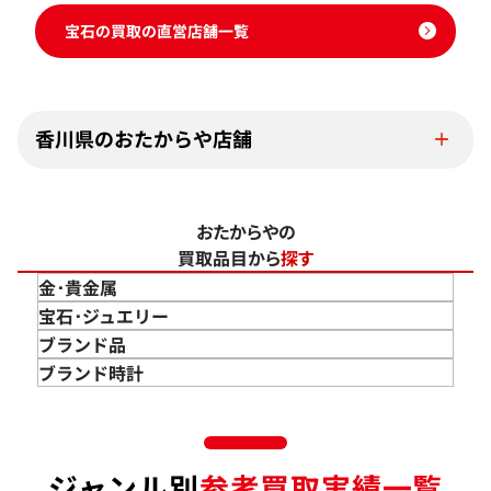
宝石の買取の直営店舗一覧
香川県のおたからや店舗
おたからやの
買取品目から
探す
金･貴金属
金 買取
宝石･ジュエリー
金のインゴット 買取
宝石･ジュエリー買取
ブランド品
金のアクセサリー 買取
ダイヤモンド 買取
バッグ･小物 買取
ブランド時計
金のリング 買取
エメラルド 買取
エルメス買取
ブランド時計 買取
金のネックレス 買取
ルビー 買取
シャネル買取
ロレックス 買取
金のブレスレット 買取
サファイア 買取
ルイ･ヴィトン 買取
パテック
ジャンル別
参考買取実績一覧
フィリップ 買取
金のブローチ 買取
オパール 買取
カルティエ 買取