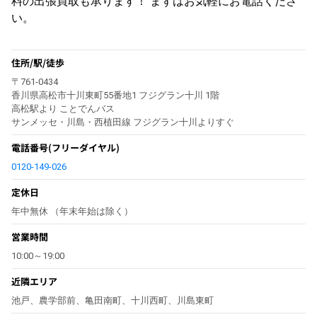
料の出張買取も承ります！ まずはお気軽にお電話くださ
い。
住所/駅/徒歩
〒761-0434
香川県高松市十川東町55番地1 フジグラン十川 1階
高松駅より ことでんバス
サンメッセ・川島・西植田線 フジグラン十川よりすぐ
電話番号
(フリーダイヤル)
0120-149-026
定休日
年中無休 （年末年始は除く）
営業時間
10:00～19:00
近隣エリア
池戸、農学部前、亀田南町、十川西町、川島東町