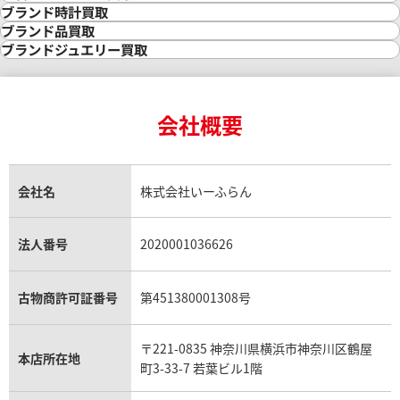
金の相場価格情報
宝石・ジュエリー買取
ブランド時計買取
金の参考買取価格一覧
ダイヤモンド買取
時計買取
ブランド品買取
インゴット買取
ダイヤモンド・宝石の参考価格一覧
ロレックス買取
ブランド買取
ブランドジュエリー買取
インゴットの相場価格情報
リング・結婚指輪買取
ロレックス デイトナ買取
ルイ・ヴィトン買取
カルティエ買取
24金買取
エメラルド買取
ロレックス サブマリーナー買取
ルイ・ヴィトン買取の参考価格一覧
ティファニー買取
24金の相場価格情報
サファイア買取
ロレックス GMTマスター買取
エルメス買取
ブルガリ買取
18金買取
ルビー買取
ロレックス エクスプローラー買取
会社概要
エルメス バーキン買取
ヴァンクリーフ＆アーペル買取
18金の相場価格情報
ヒスイ買取
ロレックス デイトジャスト買取
エルメス ケリー買取
ハリーウィンストン買取
金のアクセサリー買取
オパール買取
ロレックス 買取の参考価格一覧
エルメス買取の参考価格一覧
クロムハーツ買取
金貨買取
トパーズ買取
パテック フィリップ買取
シャネル買取
フレッド買取
貴金属買取
タンザナイト買取
パテック フィリップノーチラス買取
シャネル マトラッセ買取
ショーメ買取
会社名
株式会社いーふらん
プラチナ買取
アメジスト買取
オーデマ ピゲ買取
シャネル買取の参考価格一覧
ショパール買取
銀・シルバー買取
パライバトルマリン買取
オーデマ ピゲ ロイヤルオーク買取
ディオール買取
タサキ買取
パラジウム買取
キャッツアイ買取
ヴァシュロン・コンスタンタン買取
セリーヌ買取
法人番号
2020001036626
ダミアーニ買取
アレキサンドライト買取
A.ランゲ&ゾーネ買取
フェンディ買取
ピアジェ買取
ガーネット買取
ブレゲ買取
グッチ買取
ブシュロン買取
アクアマリン買取
オメガ買取
プラダ買取
古物商許可証番号
第451380001308号
モーブッサン買取
ウブロ買取
ミキモト買取
IWC買取
グラフ買取
〒221-0835 神奈川県横浜市神奈川区鶴屋
カルティエ買取
本店所在地
フランク ミュラー買取
町3-33-7 若葉ビル1階
リシャール・ミル買取