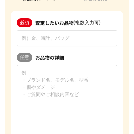
査定したいお品物
必須
(複数入力可)
お品物の詳細
任意