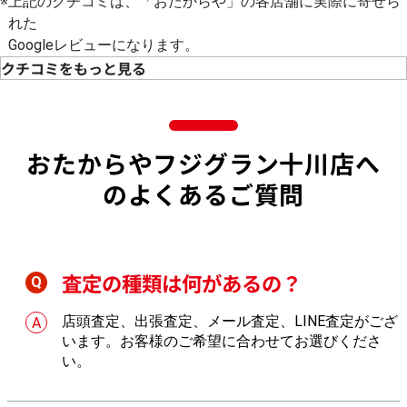
※
上記のクチコミは、「おたからや」の各店舗に実際に寄せら
れた
Googleレビューになります。
クチコミをもっと見る
5
★★★★★
★★
パールのネックレスを買っていただきました。
金貨
を読む
続きを読む
あり
おたからやフジグラン十川店へ
のよくあるご質問
査定の種類は何があるの？
店頭査定、出張査定、メール査定、LINE査定がござ
います。お客様のご希望に合わせてお選びくださ
い。