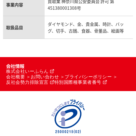
買取業 神奈川県公安委員会 許可 第
事業内容
451380001308号
ダイヤモンド、金、貴金属、時計、バッ
取扱品目
グ、切手、古銭、食器、骨董品、絵画等
会社情報
株式会社いーふらん
会社概要
お問い合わせ
プライバシーポリシー
反社会勢力排除宣言
特別国際種事業者番号