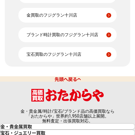
IWC 買取
銀･シルバー 買取
買取可能な商品をもっと見る
パラジウム 買取
金買取のフジグラン十川店
ブランド時計買取のフジグラン十川店
宝石買取のフジグラン十川店
先頭へ戻る
金・貴金属/時計/宝石/ブランド品の高価買取なら
「おたからや」世界約1,950店舗以上展開。
無料査定・出張買取対応。
金・貴金属買取
金買取
宝石・ジュエリー買取