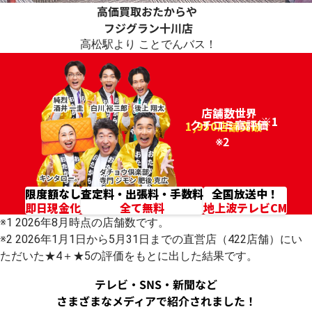
高価買取おたからや
フジグラン
十川店
高松駅より ことでんバス！
店舗数世界
※1
クチコミ高評価
96.2%
1,950店舗突破！
※2
限度額なし
査定料・出張料・手数料
全国放送中！
即日現金化
全て無料
地上波テレビCM
※1 2026年8月時点の店舗数です。
※2 2026年1月1日から5月31日までの直営店（422店舗）にい
ただいた★4＋★5の評価をもとに出した結果です。
テレビ・SNS・新聞など
さまざまなメディアで紹介されました！