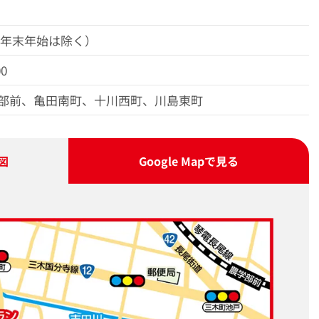
（年末年始は除く）
00
部前、亀田南町、十川西町、川島東町
図
Google Map
で見る