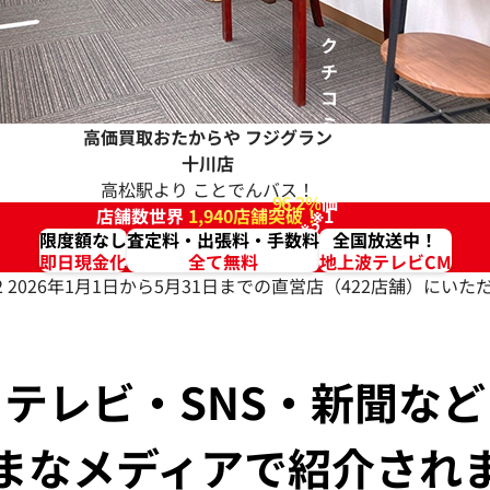
ク
チ
コ
ミ
高価買取おたからや
フジグラン
高
十川店
評
高松駅より ことでんバス！
96.2%
価
店舗数世界
1,940店舗突破！
※1
※2
限度額なし
査定料・出張料・手数料
全国放送中！
即日現金化
全て無料
地上波テレビCM
2 2026年1月1日から5月31日までの直営店（422店舗）に
テレビ・SNS・新聞など
まなメディアで紹介され