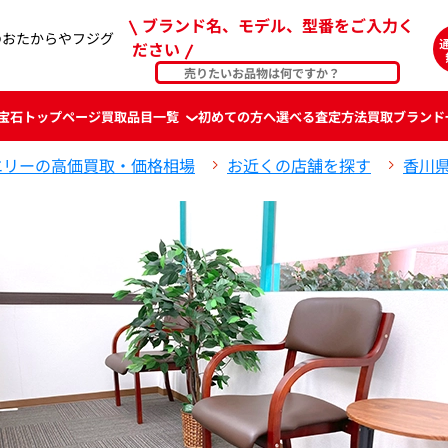
ブランド名、モデル、型番をご入力く
のおたからやフジグ
ださい
宝石
トップページ
買取品目一覧
初めての方へ
選べる査定方法
買取ブランド
エリーの高価買取・価格相場
お近くの店舗を探す
香川