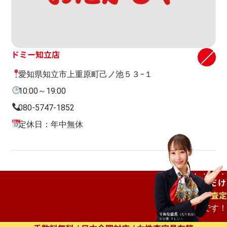
ドミー知立店
愛知県知立市上重原町己ノ池５３−１
10:00～19:00
080-5747-1852
定休日：年中無休
ご自宅で
待つだけ
出張査定
もオススメです！