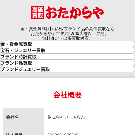
金・貴金属/時計/宝石/ブランド品の高価買取なら
「おたからや」世界約1,940店舗以上展開。
無料査定・出張買取対応。
金・貴金属買取
金買取
宝石・ジュエリー買取
金の相場価格情報
宝石・ジュエリー買取
ブランド時計買取
金の参考買取価格一覧
ダイヤモンド買取
時計買取
ブランド品買取
インゴット買取
ダイヤモンド・宝石の参考価格一覧
ロレックス買取
ブランド買取
ブランドジュエリー買取
インゴットの相場価格情報
リング・結婚指輪買取
ロレックス デイトナ買取
ルイ・ヴィトン買取
カルティエ買取
24金買取
エメラルド買取
ロレックス サブマリーナー買取
ルイ・ヴィトン買取の参考価格一覧
ティファニー買取
24金の相場価格情報
サファイア買取
ロレックス GMTマスター買取
エルメス買取
ブルガリ買取
18金買取
ルビー買取
ロレックス エクスプローラー買取
会社概要
エルメス バーキン買取
ヴァンクリーフ＆アーペル買取
18金の相場価格情報
ヒスイ買取
ロレックス デイトジャスト買取
エルメス ケリー買取
ハリーウィンストン買取
金のアクセサリー買取
オパール買取
ロレックス 買取の参考価格一覧
エルメス買取の参考価格一覧
クロムハーツ買取
金貨買取
トパーズ買取
パテック フィリップ買取
シャネル買取
フレッド買取
貴金属買取
タンザナイト買取
パテック フィリップノーチラス買取
シャネル マトラッセ買取
ショーメ買取
会社名
株式会社いーふらん
プラチナ買取
アメジスト買取
オーデマ ピゲ買取
シャネル買取の参考価格一覧
ショパール買取
銀・シルバー買取
パライバトルマリン買取
オーデマ ピゲ ロイヤルオーク買取
ディオール買取
タサキ買取
パラジウム買取
キャッツアイ買取
ヴァシュロン・コンスタンタン買取
法人番号
2020001036626