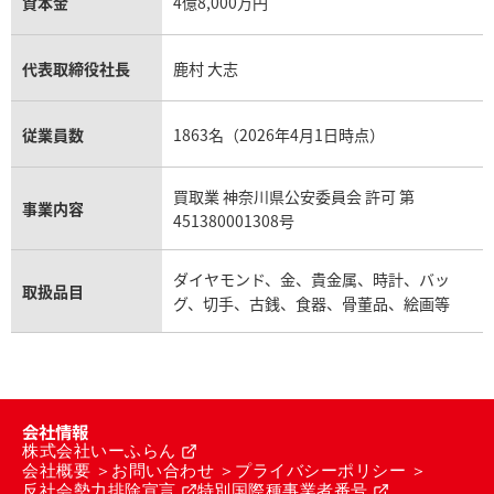
資本金
4億8,000万円
代表取締役社長
鹿村 大志
従業員数
1863名（2026年4月1日時点）
買取業 神奈川県公安委員会 許可 第
事業内容
451380001308号
ダイヤモンド、金、貴金属、時計、バッ
取扱品目
グ、切手、古銭、食器、骨董品、絵画等
会社情報
株式会社いーふらん
会社概要
お問い合わせ
プライバシーポリシー
反社会勢力排除宣言
特別国際種事業者番号