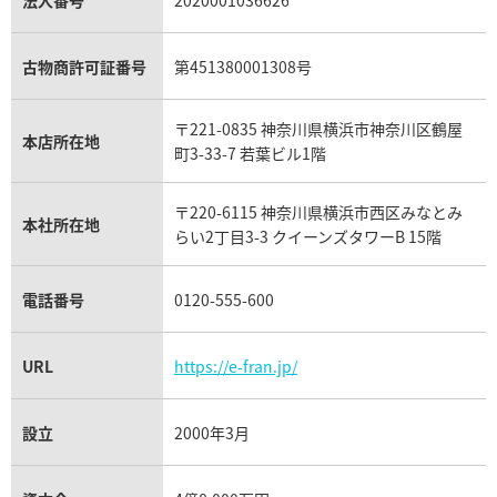
セリーヌ買取
ダミアーニ買取
アレキサンドライト買取
A.ランゲ&ゾーネ買取
フェンディ買取
ピアジェ買取
ガーネット買取
ブレゲ買取
グッチ買取
ブシュロン買取
アクアマリン買取
オメガ買取
プラダ買取
古物商許可証番号
第451380001308号
モーブッサン買取
ウブロ買取
ミキモト買取
IWC買取
グラフ買取
〒221-0835 神奈川県横浜市神奈川区鶴屋
カルティエ買取
本店所在地
フランク ミュラー買取
町3-33-7 若葉ビル1階
リシャール・ミル買取
タグ・ホイヤー買取
〒220-6115 神奈川県横浜市西区みなとみ
パネライ買取
本社所在地
らい2丁目3-3 クイーンズタワーB 15階
チューダー（チュードル）買取
電話番号
0120-555-600
URL
https://e-fran.jp/
設立
2000年3月