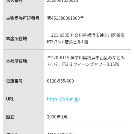
セリーヌ買取
法人番号
2020001036626
ダミアーニ買取
アレキサンドライト買取
A.ランゲ&ゾーネ買取
フェンディ買取
ピアジェ買取
ガーネット買取
ブレゲ買取
グッチ買取
ブシュロン買取
アクアマリン買取
オメガ買取
プラダ買取
古物商許可証番号
第451380001308号
モーブッサン買取
ウブロ買取
ミキモト買取
IWC買取
グラフ買取
〒221-0835 神奈川県横浜市神奈川区鶴屋
カルティエ買取
本店所在地
フランク ミュラー買取
町3-33-7 若葉ビル1階
リシャール・ミル買取
タグ・ホイヤー買取
〒220-6115 神奈川県横浜市西区みなとみ
パネライ買取
本社所在地
らい2丁目3-3 クイーンズタワーB 15階
チューダー（チュードル）買取
電話番号
0120-555-600
URL
https://e-fran.jp/
設立
2000年3月