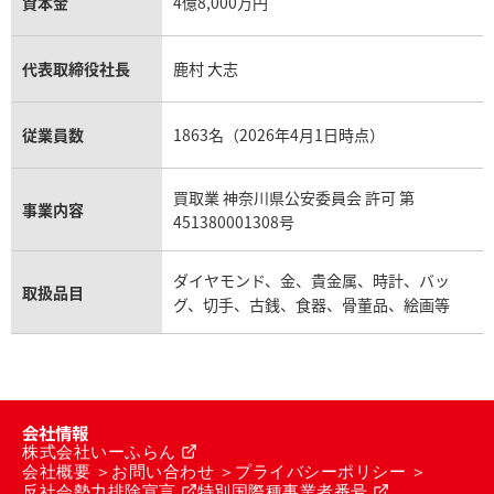
資本金
4億8,000万円
代表取締役社長
鹿村 大志
従業員数
1863名（2026年4月1日時点）
買取業 神奈川県公安委員会 許可 第
事業内容
451380001308号
ダイヤモンド、金、貴金属、時計、バッ
取扱品目
グ、切手、古銭、食器、骨董品、絵画等
会社情報
株式会社いーふらん
会社概要
お問い合わせ
プライバシーポリシー
反社会勢力排除宣言
特別国際種事業者番号