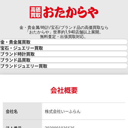
金・貴金属/時計/宝石/ブランド品の高価買取なら
「おたからや」世界約1,940店舗以上展開。
無料査定・出張買取対応。
金・貴金属買取
金買取
宝石・ジュエリー買取
金の相場価格情報
宝石・ジュエリー買取
ブランド時計買取
金の参考買取価格一覧
ダイヤモンド買取
時計買取
ブランド品買取
インゴット買取
ダイヤモンド・宝石の参考価格一覧
ロレックス買取
ブランド買取
ブランドジュエリー買取
インゴットの相場価格情報
リング・結婚指輪買取
ロレックス デイトナ買取
ルイ・ヴィトン買取
カルティエ買取
24金買取
エメラルド買取
ロレックス サブマリーナー買取
ルイ・ヴィトン買取の参考価格一覧
ティファニー買取
24金の相場価格情報
サファイア買取
ロレックス GMTマスター買取
エルメス買取
ブルガリ買取
18金買取
ルビー買取
ロレックス エクスプローラー買取
会社概要
エルメス バーキン買取
ヴァンクリーフ＆アーペル買取
18金の相場価格情報
ヒスイ買取
ロレックス デイトジャスト買取
エルメス ケリー買取
ハリーウィンストン買取
金のアクセサリー買取
オパール買取
ロレックス 買取の参考価格一覧
エルメス買取の参考価格一覧
クロムハーツ買取
金貨買取
トパーズ買取
パテック フィリップ買取
シャネル買取
フレッド買取
貴金属買取
タンザナイト買取
パテック フィリップノーチラス買取
シャネル マトラッセ買取
ショーメ買取
会社名
株式会社いーふらん
プラチナ買取
アメジスト買取
オーデマ ピゲ買取
シャネル買取の参考価格一覧
ショパール買取
銀・シルバー買取
パライバトルマリン買取
オーデマ ピゲ ロイヤルオーク買取
ディオール買取
タサキ買取
パラジウム買取
キャッツアイ買取
ヴァシュロン・コンスタンタン買取