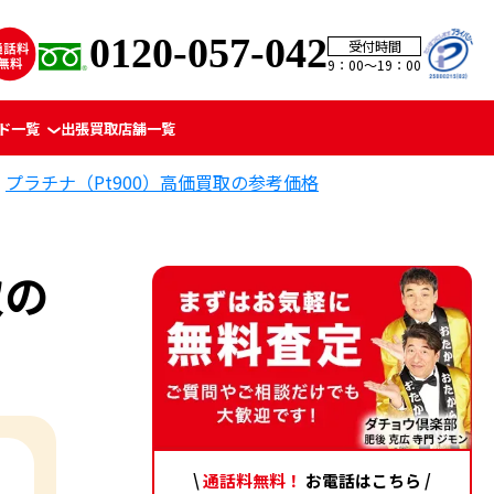
0120-057-042
受付時間
9：00〜19：00
ド一覧
出張買取
店舗一覧
プラチナ（Pt900）高価買取の参考価格
取の
\
通話料無料！
お電話はこちら /