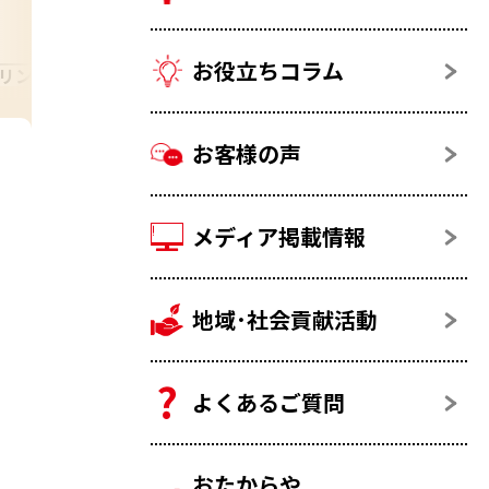
お役立ちコラム
リンクス (カフス)
プラチナ ネクタイピン(タイバー)
お客様の声
メディア掲載情報
地域･社会貢献活動
よくあるご質問
おたからや