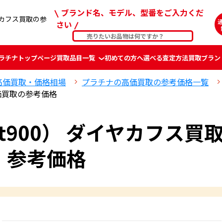
ブランド名、モデル、型番をご入力くだ
イヤカフス買取の参
さい
ラチナ
トップページ
買取品目一覧
初めての方へ
選べる査定方法
買取ブラン
高価買取・価格相場
プラチナの高価買取の参考価格一覧
高価買取の参考価格
t900） ダイヤカフス
買
参考価格