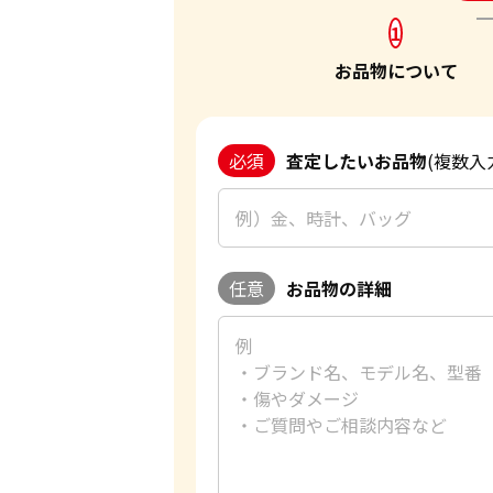
1
お品物について
必須
査定したいお品物
(複数入
任意
お品物の詳細