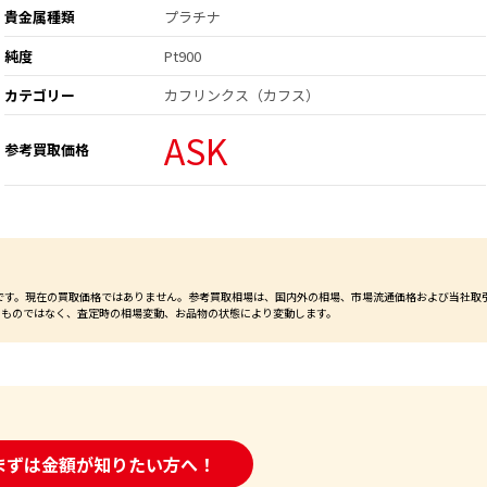
貴金属種類
プラチナ
純度
Pt900
カテゴリー
カフリンクス（カフス）
ASK
参考買取価格
価格です。現在の買取価格ではありません。参考買取相場は、国内外の相場、市場流通価格および当社取
るものではなく、査定時の相場変動、お品物の状態により変動します。
時間受付中!
まずは金額が知りたい方へ！
問い合わせフォーム