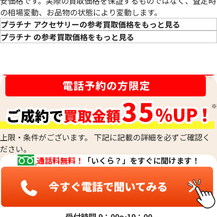
安価格です。実際の買取価格を保証するものではなく、査定時
の相場変動、お品物の状態により変動します。
プラチナ アクセサリーの参考買取価格をもっと見る
プラチナ の参考買取価格をもっと見る
買取金額最高値に挑戦中！
プラチナ1000(Pt1000)ネックレス・リン
プラチナ850 (Pt85
グまとめ
アクセサリー
50.0g
52.7g
参考買取価格
参考買取価格
760,400
円
697,800
円
上限・条件がございます。 下記に記載の詳細を必ずご確認く
ださい。
通話料無料！
「いくら？」をすぐに聞けます！
受付時間 9：00〜19：00