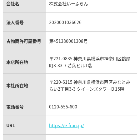
貴金属買取
タンザナイト買取
パテック フィリップノーチラス買取
シャネル マトラッセ買取
ショーメ買取
会社名
株式会社いーふらん
プラチナ買取
アメジスト買取
オーデマ ピゲ買取
シャネル買取の参考価格一覧
ショパール買取
銀・シルバー買取
パライバトルマリン買取
オーデマ ピゲ ロイヤルオーク買取
ディオール買取
タサキ買取
パラジウム買取
キャッツアイ買取
ヴァシュロン・コンスタンタン買取
セリーヌ買取
法人番号
2020001036626
ダミアーニ買取
アレキサンドライト買取
A.ランゲ&ゾーネ買取
フェンディ買取
ピアジェ買取
ガーネット買取
ブレゲ買取
グッチ買取
ブシュロン買取
アクアマリン買取
オメガ買取
プラダ買取
古物商許可証番号
第451380001308号
モーブッサン買取
ウブロ買取
ミキモト買取
IWC買取
グラフ買取
〒221-0835 神奈川県横浜市神奈川区鶴屋
カルティエ買取
本店所在地
フランク ミュラー買取
町3-33-7 若葉ビル1階
リシャール・ミル買取
タグ・ホイヤー買取
〒220-6115 神奈川県横浜市西区みなとみ
パネライ買取
本社所在地
らい2丁目3-3 クイーンズタワーB 15階
チューダー（チュードル）買取
電話番号
0120-555-600
URL
https://e-fran.jp/