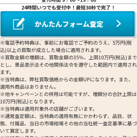
24時間いつでも受付中！最短30秒で完了！
プラチナ1000(Pt1000)ネックレス・リン
プラチナ850 (Pt85
※電話予約特典は、事前にお電話でご予約のうえ、5万円(税
グまとめ
ネックレス
込)以上の買取が成立した場合に適用されます。
リングまとめ
※買取金額の増額は、買取金額の35％、上限10万円(税込)まで
43.6g
39.0g
とし、景品表示法その他関係法令を遵守した範囲内で適用され
参考買取価格
参考買取価格
ます。
663,100
円
516,400
円
※当特典は、弊社買取価格からの金額UPになります。また、
適用外商品はありません。
※他キャンペーンとの併用は可能ですが、増額分の合計上限は
10万円(税込)となります。
※当特典は適用対象外の店舗がございます。
※通常査定額は、当特典の適用有無にかかわらず、品目、状
態、付属品、当日の市場相場その他の当社統一査定基準に基づ
いて算定します。