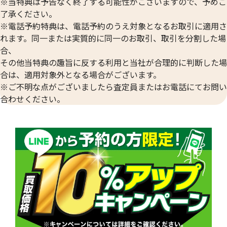
※当特典は予告なく終了する可能性がございますので、予めご
了承ください。
※電話予約特典は、電話予約のうえ対象となるお取引に適用さ
れます。同一または実質的に同一のお取引、取引を分割した場
合、
その他当特典の趣旨に反する利用と当社が合理的に判断した場
プラチナ850(Pt850)ネックレス・指輪
プラチナ850(Pt8
合は、適用対象外となる場合がございます。
34.0g
31.0g
※ご不明な点がございましたら査定員またはお電話にてお問い
参考買取価格
参考買取価格
合わせください。
450,200
円
410,500
円