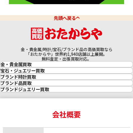
先頭へ戻る
プラチナ850 (Pt850) ネックレス
プラチナ650(Pt65
20.6g
3.2g
参考買取価格
参考買取価格
金・貴金属/時計/宝石/ブランド品の高価買取なら
272,700
円
29,600
円
「おたからや」世界約1,940店舗以上展開。
無料査定・出張買取対応。
金・貴金属買取
金買取
宝石・ジュエリー買取
金の相場価格情報
宝石・ジュエリー買取
ブランド時計買取
金の参考買取価格一覧
ダイヤモンド買取
時計買取
ブランド品買取
インゴット買取
ダイヤモンド・宝石の参考価格一覧
ロレックス買取
ブランド買取
ブランドジュエリー買取
インゴットの相場価格情報
リング・結婚指輪買取
ロレックス デイトナ買取
ルイ・ヴィトン買取
カルティエ買取
24金買取
エメラルド買取
ロレックス サブマリーナー買取
ルイ・ヴィトン買取の参考価格一覧
ティファニー買取
24金の相場価格情報
サファイア買取
ロレックス GMTマスター買取
エルメス買取
ブルガリ買取
18金買取
ルビー買取
ロレックス エクスプローラー買取
会社概要
エルメス バーキン買取
ヴァンクリーフ＆アーペル買取
18金の相場価格情報
ヒスイ買取
ロレックス デイトジャスト買取
エルメス ケリー買取
ハリーウィンストン買取
金のアクセサリー買取
オパール買取
ロレックス 買取の参考価格一覧
エルメス買取の参考価格一覧
クロムハーツ買取
金貨買取
トパーズ買取
パテック フィリップ買取
シャネル買取
フレッド買取