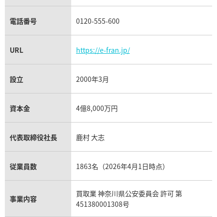
タンザナイト買取
パテック フィリップノーチラス買取
シャネル マトラッセ買取
電話番号
0120-555-600
ショーメ買取
プラチナ買取
アメジスト買取
オーデマ ピゲ買取
シャネル買取の参考価格一覧
URL
https://e-fran.jp/
ショパール買取
銀・シルバー買取
パライバトルマリン買取
オーデマ ピゲ ロイヤルオーク買取
ディオール買取
設立
2000年3月
タサキ買取
パラジウム買取
キャッツアイ買取
ヴァシュロン・コンスタンタン買取
資本金
4億8,000万円
セリーヌ買取
ダミアーニ買取
アレキサンドライト買取
A.ランゲ&ゾーネ買取
代表取締役社長
鹿村 大志
フェンディ買取
ピアジェ買取
ガーネット買取
ブレゲ買取
従業員数
1863名（2026年4月1日時点）
グッチ買取
ブシュロン買取
アクアマリン買取
買取業 神奈川県公安委員会 許可 第
オメガ買取
事業内容
プラダ買取
451380001308号
モーブッサン買取