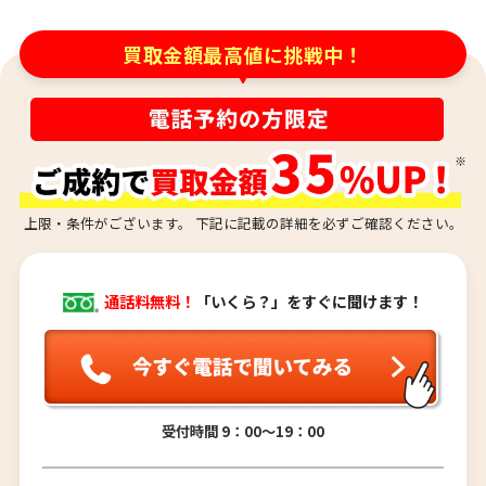
買取金額最高値に挑戦中！
上限・条件がございます。 下記に記載の詳細を必ずご確認ください。
プラチナ900 （Pt9
プラチナ900 （Pt900/K18） イヤリング
通話料無料！
「いくら？」をすぐに聞けます！
参考買取価格
参考買取価格
ASK
ASK
受付時間 9：00〜19：00