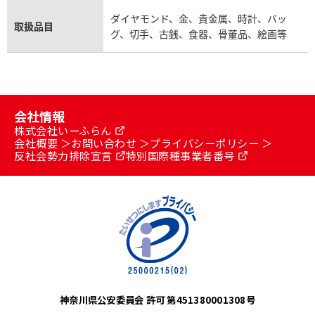
ウブロ買取
ダイヤモンド、金、貴金属、時計、バッ
取扱品目
グ、切手、古銭、食器、骨董品、絵画等
ミキモト買取
IWC買取
グラフ買取
カルティエ買取
会社情報
株式会社いーふらん
会社概要
お問い合わせ
プライバシーポリシー
フランク ミュラー買取
反社会勢力排除宣言
特別国際種事業者番号
リシャール・ミル買取
タグ・ホイヤー買取
パネライ買取
神奈川県公安委員会 許可 第451380001308号