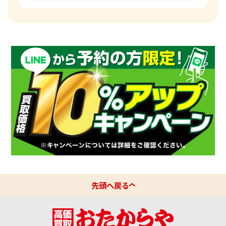
プラチナインゴット 買取
ゾーネ 買取
Pt1000 買取
パネライ 買取
Pt950 買取
ブルガリ 買取
Pt900 買取
フランク ミュラー 買取
Pt850 買取
IWC 買取
Pt&Pm 買取
買取可能な商品をもっと見る
先頭へ戻る
銀･シルバー 買取