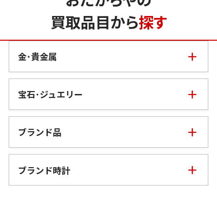
買取品目から
探す
金･貴金属
プラチナ850 （Pt850） イヤリング石付
参考買取価格
ASK
金 買取
宝石･ジュエリー
金のインゴット 買取
宝石･ジュエリー買取
ブランド品
金のアクセサリー 買取
ダイヤモンド 買取
バッグ･小物 買取
ブランド時計
金のリング 買取
エメラルド 買取
エルメス買取
ブランド時計 買取
金のネックレス 買取