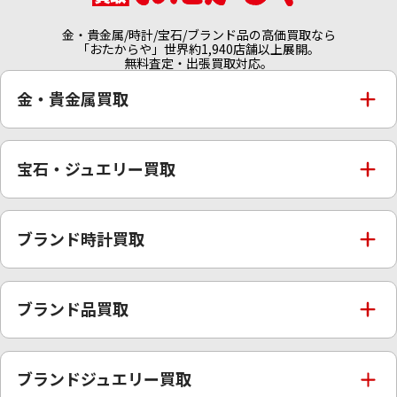
パラジウム 買取
金・貴金属/時計/宝石/ブランド品の高価買取なら
「おたからや」世界約1,940店舗以上展開。
無料査定・出張買取対応。
金・貴金属買取
金買取
宝石・ジュエリー買取
金の相場価格情報
宝石・ジュエリー買取
ブランド時計買取
金の参考買取価格一覧
ダイヤモンド買取
時計買取
ブランド品買取
インゴット買取
ダイヤモンド・宝石の参考価格一覧
ロレックス買取
ブランド買取
ブランドジュエリー買取
インゴットの相場価格情報