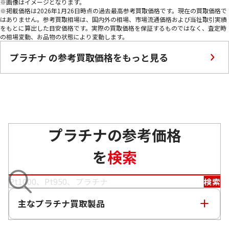
※画像はイメージとなります。
※掲載価格は2026年1月26日時点の過去最高参考買取価格です。現在の買取価格で
はありません。参考買取相場は、国内外の相場、市場流通価格および当社取引実績
をもとに算出した目安価格です。実際の買取価格を保証するものではなく、査定時
の相場変動、お品物の状態により変動します。
プラチナ の参考買取価格をもっと見る
プラチナ900 （Pt900/K14WG） サファイアイ
プラチナ900 （Pt90
プラチナの参考価格
ヤリング
グ
参考買取価格
参考買取価格
を
検索
ASK
ASK
検索
主なプラチナ買取製品