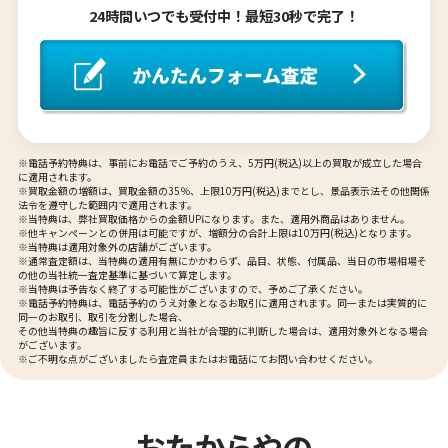
24時間いつでも受付中！最短30秒で完了！
※電話予約特典は、事前にお電話でご予約のうえ、5万円(税込)以上の買取が成立した場合
に適用されます。
※買取金額の増額は、買取金額の35％、上限10万円(税込)までとし、景品表示法その他関係
法令を遵守した範囲内で適用されます。
※当特典は、弊社買取価格からの金額UPになります。また、適用外商品はありません。
※他キャンペーンとの併用は可能ですが、増額分の合計上限は10万円(税込)となります。
※当特典は適用対象外の店舗がございます。
プラチナ900 （Pt900/K18） イヤリング
プラチナ900 （Pt9
※通常査定額は、当特典の適用有無にかかわらず、品目、状態、付属品、当日の市場相場そ
の他の当社統一査定基準に基づいて算定します。
0.7ct
※当特典は予告なく終了する可能性がございますので、予めご了承ください。
※電話予約特典は、電話予約のうえ対象となるお取引に適用されます。同一または実質的に
参考買取価格
参考買取価格
同一のお取引、取引を分割した場合、
ASK
ASK
その他当特典の趣旨に反する利用と当社が合理的に判断した場合は、適用対象外となる場合
がございます。
※ご不明な点がございましたら査定員またはお電話にてお問い合わせください。
おたからやの