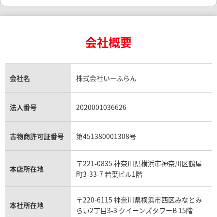
リング・結婚指輪買取
ロレックス デイトナ買取
ルイ・ヴィトン買取
カルティエ買取
24金買取
エメラルド買取
ロレックス サブマリーナー買取
会社概要
ルイ・ヴィトン買取の参考価格一覧
ティファニー買取
24金の相場価格情報
サファイア買取
ロレックス GMTマスター買取
エルメス買取
会社名
株式会社いーふらん
ブルガリ買取
18金買取
ルビー買取
ロレックス エクスプローラー買取
エルメス バーキン買取
法人番号
2020001036626
ヴァンクリーフ＆アーペル買取
18金の相場価格情報
ヒスイ買取
ロレックス デイトジャスト買取
古物商許可証番号
第451380001308号
エルメス ケリー買取
ハリーウィンストン買取
金のアクセサリー買取
オパール買取
ロレックス 買取の参考価格一覧
〒221-0835 神奈川県横浜市神奈川区鶴屋
本店所在地
エルメス買取の参考価格一覧
町3-33-7 若葉ビル1階
クロムハーツ買取
金貨買取
トパーズ買取
パテック フィリップ買取
〒220-6115 神奈川県横浜市西区みなとみ
シャネル買取
本社所在地
フレッド買取
らい2丁目3-3 クイーンズタワーB 15階
貴金属買取