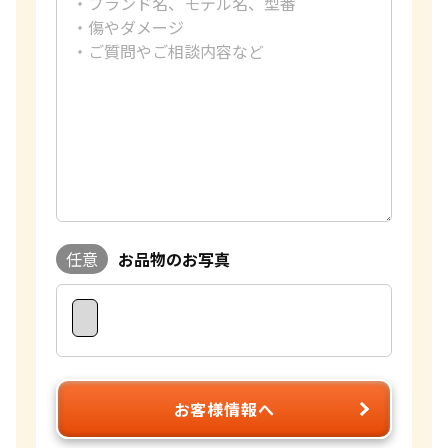
グッチ 買取
大判･小判 買取
タグ・ホイヤー 買取
ブシュロン 買取
イエローゴールド 買取
ブレゲ 買取
ミキモト 買取
ピンクゴールド 買取
リシャール・ミル
買取
ショーメ 買取
ホワイトゴールド 買取
任意
お品物のお写真
ブライトリング
買取
買取可能な商品をもっと見る
金コンビ 買取
ヴァシュロン・コンスタンタン 買取
プラチナ 買取
お客様情報へ
A. ランゲ&