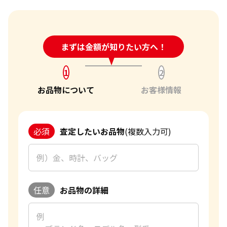
ルビー 買取
シャネル買取
ロレックス 買取
金のブレスレット 買取
サファイア 買取
ルイ･ヴィトン 買取
24時間受付中!
まずは金額が知りたい方へ！
問い合わせフォーム
パテック
金のブローチ 買取
フィリップ 買取
オパール 買取
1
2
カルティエ 買取
お品物について
お客様情報
金のペンダントトップ 買取
オーデマピゲ 買取
トルマリン 買取
ティファニー 買取
金の仏像 買取
カルティエ 買取
必須
査定したいお品物
(複数入力可)
翡翠 買取
ブルガリ 買取
金杯 買取
エルメス 買取
パライバトルマリン 買取
ハリー･ウィンストン 買取
任意
お品物の詳細
金歯 買取
シャネル 買取
パール 買取
ヴァンクリーフ&
アーペル 買取
金貨･銀貨 買取
オメガ 買取