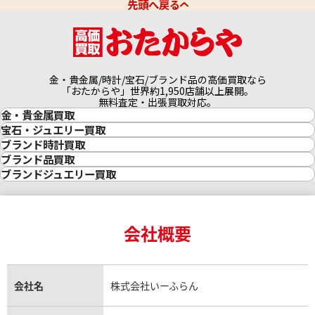
先頭へ戻る
金・貴金属/時計/宝石/ブランド品の高価買取なら
「おたからや」世界約1,950店舗以上展開。
無料査定・出張買取対応。
金・貴金属買取
金買取
宝石・ジュエリー買取
金の相場価格情報
宝石・ジュエリー買取
ブランド時計買取
金の参考買取価格一覧
ダイヤモンド買取
時計買取
ブランド品買取
インゴット買取
ダイヤモンド・宝石の参考価格一覧
ロレックス買取
ブランド買取
ブランドジュエリー買取
インゴットの相場価格情報
リング・結婚指輪買取
ロレックス デイトナ買取
ルイ・ヴィトン買取
カルティエ買取
24金買取
エメラルド買取
ロレックス サブマリーナー買取
ルイ・ヴィトン買取の参考価格一覧
ティファニー買取
24金の相場価格情報
サファイア買取
ロレックス GMTマスター買取
エルメス買取
ブルガリ買取
18金買取
ルビー買取
ロレックス エクスプローラー買取
会社概要
エルメス バーキン買取
ヴァンクリーフ＆アーペル買取
18金の相場価格情報
ヒスイ買取
ロレックス デイトジャスト買取
エルメス ケリー買取
ハリーウィンストン買取
金のアクセサリー買取
オパール買取
ロレックス 買取の参考価格一覧
エルメス買取の参考価格一覧
クロムハーツ買取
金貨買取
トパーズ買取
パテック フィリップ買取
シャネル買取
フレッド買取
貴金属買取
タンザナイト買取
パテック フィリップノーチラス買取
シャネル マトラッセ買取
ショーメ買取
会社名
株式会社いーふらん
プラチナ買取
アメジスト買取
オーデマ ピゲ買取
シャネル買取の参考価格一覧
ショパール買取
銀・シルバー買取
パライバトルマリン買取
オーデマ ピゲ ロイヤルオーク買取
ディオール買取
タサキ買取