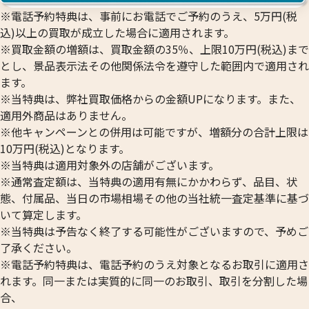
※電話予約特典は、事前にお電話でご予約のうえ、5万円(税
込)以上の買取が成立した場合に適用されます。
※買取金額の増額は、買取金額の35％、上限10万円(税込)まで
とし、景品表示法その他関係法令を遵守した範囲内で適用され
ます。
※当特典は、弊社買取価格からの金額UPになります。また、
適用外商品はありません。
※他キャンペーンとの併用は可能ですが、増額分の合計上限は
10万円(税込)となります。
※当特典は適用対象外の店舗がございます。
※通常査定額は、当特典の適用有無にかかわらず、品目、状
態、付属品、当日の市場相場その他の当社統一査定基準に基づ
いて算定します。
プラチナ900 （Pt900） ダイヤ付きピア
プラチナ900 （Pt
※当特典は予告なく終了する可能性がございますので、予めご
ス
ス
了承ください。
参考買取価格
参考買取価格
※電話予約特典は、電話予約のうえ対象となるお取引に適用さ
ASK
ASK
れます。同一または実質的に同一のお取引、取引を分割した場
合、