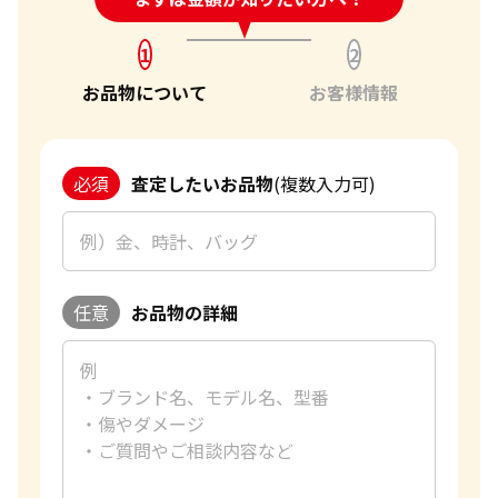
エルメス 買取
金杯 買取
パライバトルマリン 買取
ハリー･ウィンストン 買取
シャネル 買取
金歯 買取
パール 買取
ヴァンクリーフ&
1
2
アーペル 買取
オメガ 買取
金貨･銀貨 買取
お品物について
お客様情報
グッチ 買取
タグ・ホイヤー 買取
大判･小判 買取
ブシュロン 買取
ブレゲ 買取
イエローゴールド 買取
ミキモト 買取
リシャール・ミル
ピンクゴールド 買取
買取
ショーメ 買取
必須
査定したいお品物
(複数入力可)
ホワイトゴールド 買取
ブライトリング
買取可能な商品をもっと見る
金コンビ 買取
買取
プラチナ 買取
ヴァシュロン・コンスタンタン 買取
プラチナインゴット 買取
A. ランゲ&
Pt1000 買取
任意
お品物の詳細
ゾーネ 買取
Pt950 買取
パネライ 買取
Pt900 買取
ブルガリ 買取
Pt850 買取
フランク ミュラー 買取
Pt&Pm 買取
IWC 買取
銀･シルバー 買取
買取可能な商品をもっと見る
パラジウム 買取