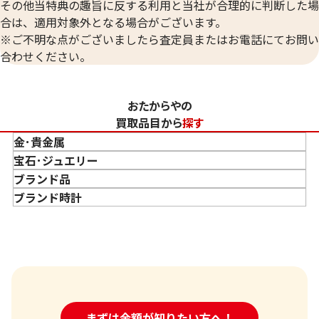
その他当特典の趣旨に反する利用と当社が合理的に判断した場
合は、適用対象外となる場合がございます。
※ご不明な点がございましたら査定員またはお電話にてお問い
合わせください。
おたからやの
買取品目から
探す
金･貴金属
金 買取
宝石･ジュエリー
金のインゴット 買取
宝石･ジュエリー買取
ブランド品
金のアクセサリー 買取
ダイヤモンド 買取
バッグ･小物 買取
ブランド時計
金のリング 買取
エメラルド 買取
エルメス買取
ブランド時計 買取
プラチナ900 （Pt
金のネックレス 買取
ルビー 買取
シャネル買取
ロレックス 買取
プラチナ900 （Pt900） ダイヤ付きピア
ス
金のブレスレット 買取
サファイア 買取
ルイ･ヴィトン 買取
パテック
フィリップ 買取
金のブローチ 買取
オパール 買取
カルティエ 買取
参考買取価格
参考買取価格
オーデマピゲ 買取
金のペンダントトップ 買取
トルマリン 買取
ティファニー 買取
ASK
ASK
カルティエ 買取
金の仏像 買取
翡翠 買取
ブルガリ 買取
24時間受付中!
まずは金額が知りたい方へ！
問い合わせフォーム