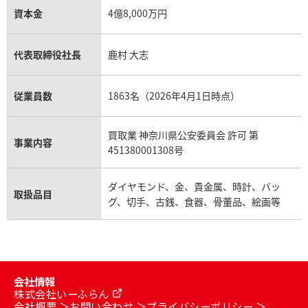
資本金
4億8,000万円
代表取締役社長
鹿村 大志
従業員数
1863名（2026年4月1日時点）
買取業 神奈川県公安委員会 許可 第
事業内容
451380001308号
ダイヤモンド、金、貴金属、時計、バッ
取扱品目
グ、切手、古銭、食器、骨董品、絵画等
会社情報
株式会社いーふらん
会社概要
お問い合わせ
プライバシーポリシー