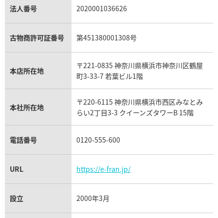
パラジウム買取
キャッツアイ買取
ヴァシュロン・コンスタンタン買取
セリーヌ買取
法人番号
2020001036626
ダミアーニ買取
アレキサンドライト買取
A.ランゲ&ゾーネ買取
フェンディ買取
ピアジェ買取
ガーネット買取
ブレゲ買取
グッチ買取
ブシュロン買取
アクアマリン買取
オメガ買取
プラダ買取
古物商許可証番号
第451380001308号
モーブッサン買取
ウブロ買取
ミキモト買取
IWC買取
グラフ買取
〒221-0835 神奈川県横浜市神奈川区鶴屋
カルティエ買取
本店所在地
フランク ミュラー買取
町3-33-7 若葉ビル1階
リシャール・ミル買取
タグ・ホイヤー買取
〒220-6115 神奈川県横浜市西区みなとみ
パネライ買取
本社所在地
らい2丁目3-3 クイーンズタワーB 15階
チューダー（チュードル）買取
電話番号
0120-555-600
URL
https://e-fran.jp/
設立
2000年3月