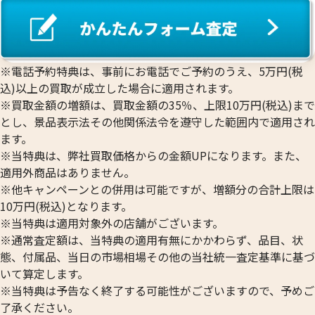
プラチナ1000(Pt1000)ネックレス・リン
プラチナ850 (Pt85
グまとめ
ネックレス
※電話予約特典は、事前にお電話でご予約のうえ、5万円(税
リングまとめ
込)以上の買取が成立した場合に適用されます。
43.6g
39.0g
※買取金額の増額は、買取金額の35％、上限10万円(税込)まで
参考買取価格
参考買取価格
とし、景品表示法その他関係法令を遵守した範囲内で適用され
663,100
円
516,400
円
ます。
※当特典は、弊社買取価格からの金額UPになります。また、
適用外商品はありません。
※他キャンペーンとの併用は可能ですが、増額分の合計上限は
10万円(税込)となります。
※当特典は適用対象外の店舗がございます。
※通常査定額は、当特典の適用有無にかかわらず、品目、状
態、付属品、当日の市場相場その他の当社統一査定基準に基づ
いて算定します。
※当特典は予告なく終了する可能性がございますので、予めご
了承ください。