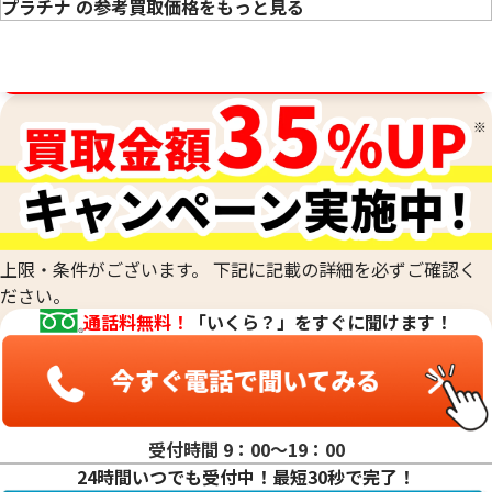
プラチナ の参考買取価格をもっと見る
買取金額最高値に挑戦中！
プラチナ1000(Pt1000)ネックレス・リン
プラチナ850 (Pt85
グまとめ
アクセサリー
50.0g
52.7g
参考買取価格
参考買取価格
760,400
円
697,800
円
上限・条件がございます。 下記に記載の詳細を必ずご確認く
ださい。
通話料無料！
「いくら？」をすぐに聞けます！
受付時間 9：00〜19：00
24時間いつでも受付中！最短30秒で完了！