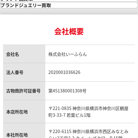
インゴット買取
ダイヤモンド・宝石の参考価格一覧
ロレックス買取
ブランド買取
ブランドジュエリー買取
プラチナ850 (Pt850) ネックレス
プラチナ650(Pt65
インゴットの相場価格情報
リング・結婚指輪買取
ロレックス デイトナ買取
ルイ・ヴィトン買取
カルティエ買取
20.6g
3.2g
24金買取
エメラルド買取
ロレックス サブマリーナー買取
ルイ・ヴィトン買取の参考価格一覧
ティファニー買取
24金の相場価格情報
参考買取価格
参考買取価格
サファイア買取
ロレックス GMTマスター買取
エルメス買取
ブルガリ買取
18金買取
ルビー買取
ロレックス エクスプローラー買取
会社概要
エルメス バーキン買取
ヴァンクリーフ＆アーペル買取
272,700
円
29,600
円
18金の相場価格情報
ヒスイ買取
ロレックス デイトジャスト買取
エルメス ケリー買取
ハリーウィンストン買取
金のアクセサリー買取
オパール買取
ロレックス 買取の参考価格一覧
エルメス買取の参考価格一覧
クロムハーツ買取
金貨買取
トパーズ買取
パテック フィリップ買取
シャネル買取
フレッド買取
貴金属買取
タンザナイト買取
パテック フィリップノーチラス買取
シャネル マトラッセ買取
ショーメ買取
会社名
株式会社いーふらん
プラチナ買取
アメジスト買取
オーデマ ピゲ買取
シャネル買取の参考価格一覧
ショパール買取
銀・シルバー買取
パライバトルマリン買取
オーデマ ピゲ ロイヤルオーク買取
ディオール買取
タサキ買取
パラジウム買取
キャッツアイ買取
ヴァシュロン・コンスタンタン買取
セリーヌ買取
法人番号
2020001036626
ダミアーニ買取
アレキサンドライト買取
A.ランゲ&ゾーネ買取
フェンディ買取
ピアジェ買取
ガーネット買取
ブレゲ買取
グッチ買取
ブシュロン買取
アクアマリン買取
オメガ買取
プラダ買取
古物商許可証番号
第451380001308号
モーブッサン買取
ウブロ買取
ミキモト買取
IWC買取
グラフ買取
〒221-0835 神奈川県横浜市神奈川区鶴屋
カルティエ買取
本店所在地
フランク ミュラー買取
町3-33-7 若葉ビル1階
リシャール・ミル買取
タグ・ホイヤー買取
〒220-6115 神奈川県横浜市西区みなとみ
パネライ買取
本社所在地
らい2丁目3-3 クイーンズタワーB 15階