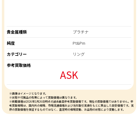
貴金属種類
プラチナ
純度
Pt&Pm
カテゴリー
リング
参考買取価格
ASK
※画像はイメージとなります。
※状態や付属品の有無によって買取価格は異なります。
※掲載価格は2026年1月26日時点の過去最高参考買取価格です。現在の買取価格ではありません。参
考買取相場は、国内外の相場、市場流通価格および当社取引実績をもとに算出した目安価格です。実
際の買取価格を保証するものではなく、査定時の相場変動、お品物の状態により変動します。