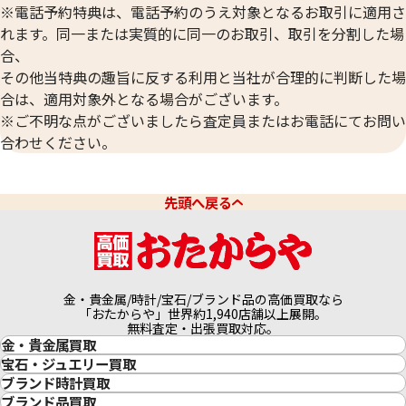
※電話予約特典は、電話予約のうえ対象となるお取引に適用さ
れます。同一または実質的に同一のお取引、取引を分割した場
合、
プラチナ850(Pt850)ネックレス・指輪
プラチナ850(Pt8
その他当特典の趣旨に反する利用と当社が合理的に判断した場
34.0g
31.0g
合は、適用対象外となる場合がございます。
参考買取価格
参考買取価格
※ご不明な点がございましたら査定員またはお電話にてお問い
450,200
円
410,500
円
合わせください。
先頭へ戻る
金・貴金属/時計/宝石/ブランド品の高価買取なら
「おたからや」世界約1,940店舗以上展開。
無料査定・出張買取対応。
金・貴金属買取
金買取
宝石・ジュエリー買取
金の相場価格情報
宝石・ジュエリー買取
ブランド時計買取
金の参考買取価格一覧
ダイヤモンド買取
時計買取
ブランド品買取