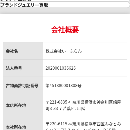
インゴット買取
ダイヤモンド・宝石の参考価格一覧
ロレックス買取
ブランド買取
ブランドジュエリー買取
プラチナ850 (Pt850) ネックレス
プラチナ650(Pt65
インゴットの相場価格情報
リング・結婚指輪買取
ロレックス デイトナ買取
ルイ・ヴィトン買取
カルティエ買取
20.6g
3.2g
24金買取
エメラルド買取
ロレックス サブマリーナー買取
ルイ・ヴィトン買取の参考価格一覧
ティファニー買取
24金の相場価格情報
参考買取価格
参考買取価格
サファイア買取
ロレックス GMTマスター買取
エルメス買取
ブルガリ買取
18金買取
ルビー買取
ロレックス エクスプローラー買取
会社概要
エルメス バーキン買取
ヴァンクリーフ＆アーペル買取
272,700
円
29,600
円
18金の相場価格情報
ヒスイ買取
ロレックス デイトジャスト買取
エルメス ケリー買取
ハリーウィンストン買取
金のアクセサリー買取
オパール買取
ロレックス 買取の参考価格一覧
エルメス買取の参考価格一覧
クロムハーツ買取
金貨買取
トパーズ買取
パテック フィリップ買取
シャネル買取
フレッド買取
貴金属買取
タンザナイト買取
パテック フィリップノーチラス買取
シャネル マトラッセ買取
ショーメ買取
会社名
株式会社いーふらん
プラチナ買取
アメジスト買取
オーデマ ピゲ買取
シャネル買取の参考価格一覧
ショパール買取
銀・シルバー買取
パライバトルマリン買取
オーデマ ピゲ ロイヤルオーク買取
ディオール買取
タサキ買取
パラジウム買取
キャッツアイ買取
ヴァシュロン・コンスタンタン買取
セリーヌ買取
法人番号
2020001036626
ダミアーニ買取
アレキサンドライト買取
A.ランゲ&ゾーネ買取
フェンディ買取
ピアジェ買取
ガーネット買取
ブレゲ買取
グッチ買取
ブシュロン買取
アクアマリン買取
オメガ買取
プラダ買取
古物商許可証番号
第451380001308号
モーブッサン買取
ウブロ買取
ミキモト買取
IWC買取
グラフ買取
〒221-0835 神奈川県横浜市神奈川区鶴屋
カルティエ買取
本店所在地
フランク ミュラー買取
町3-33-7 若葉ビル1階
リシャール・ミル買取
タグ・ホイヤー買取
〒220-6115 神奈川県横浜市西区みなとみ
パネライ買取
本社所在地
らい2丁目3-3 クイーンズタワーB 15階