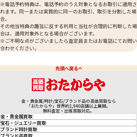
※電話予約特典は、電話予約のうえ対象となるお取引に適用さ
れます。同一または実質的に同一のお取引、取引を分割した場
合、
プラチナ850(Pt850)ネックレス・指輪
プラチナ850(Pt8
その他当特典の趣旨に反する利用と当社が合理的に判断した場
34.0g
31.0g
合は、適用対象外となる場合がございます。
参考買取価格
参考買取価格
※ご不明な点がございましたら査定員またはお電話にてお問い
450,200
円
410,500
円
合わせください。
先頭へ戻る
金・貴金属/時計/宝石/ブランド品の高価買取なら
「おたからや」世界約1,940店舗以上展開。
無料査定・出張買取対応。
金・貴金属買取
金買取
宝石・ジュエリー買取
金の相場価格情報
宝石・ジュエリー買取
ブランド時計買取
金の参考買取価格一覧
ダイヤモンド買取
時計買取
ブランド品買取