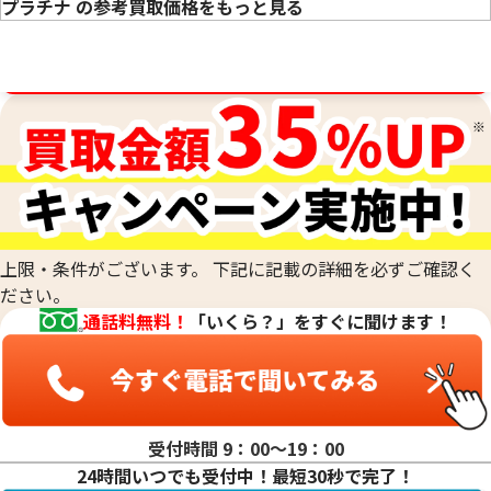
プラチナ の参考買取価格をもっと見る
買取金額最高値に挑戦中！
プラチナ1000(Pt1000)ネックレス・リン
プラチナ850 (Pt85
グまとめ
アクセサリー
50.0g
52.7g
参考買取価格
参考買取価格
760,400
円
697,800
円
上限・条件がございます。 下記に記載の詳細を必ずご確認く
ださい。
通話料無料！
「いくら？」をすぐに聞けます！
受付時間 9：00〜19：00
24時間いつでも受付中！最短30秒で完了！