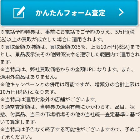
プラチナ1000(Pt1000)ネックレス・リン
プラチナ850 (Pt85
グまとめ
ネックレス
※電話予約特典は、事前にお電話でご予約のうえ、5万円(税
リングまとめ
込)以上の買取が成立した場合に適用されます。
43.6g
39.0g
※買取金額の増額は、買取金額の35％、上限10万円(税込)まで
参考買取価格
参考買取価格
とし、景品表示法その他関係法令を遵守した範囲内で適用され
663,100
円
516,400
円
ます。
※当特典は、弊社買取価格からの金額UPになります。また、
適用外商品はありません。
※他キャンペーンとの併用は可能ですが、増額分の合計上限は
10万円(税込)となります。
※当特典は適用対象外の店舗がございます。
※通常査定額は、当特典の適用有無にかかわらず、品目、状
態、付属品、当日の市場相場その他の当社統一査定基準に基づ
いて算定します。
※当特典は予告なく終了する可能性がございますので、予めご
了承ください。