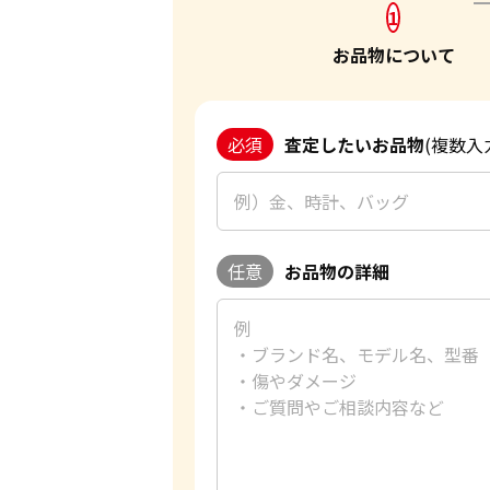
1
お品物について
必須
査定したいお品物
(複数入
任意
お品物の詳細