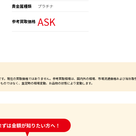
貴金属種類
プラチナ
ASK
参考買取価格
価格です。現在の買取価格ではありません。参考買取相場は、国内外の相場、市場流通価格および当社取
るものではなく、査定時の相場変動、お品物の状態により変動します。
時間受付中!
まずは金額が知りたい方へ！
問い合わせフォーム