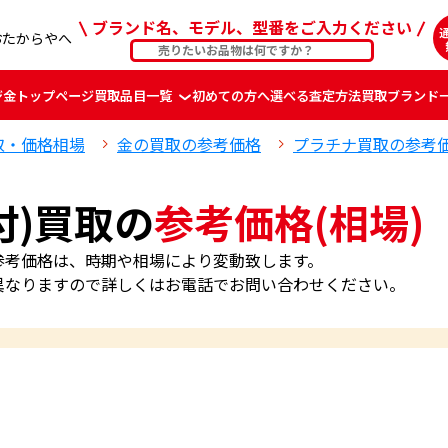
ブランド名、モデル、型番をご入力ください
おたからやへ
ジ
金
トップページ
買取品目一覧
初めての方へ
選べる査定方法
買取ブランド
取・価格相場
金の買取の参考価格
プラチナ買取の参考
付)買取の
参考価格(相場)
の参考価格は、時期や相場により変動致します。
異なりますので詳しくはお電話でお問い合わせください。