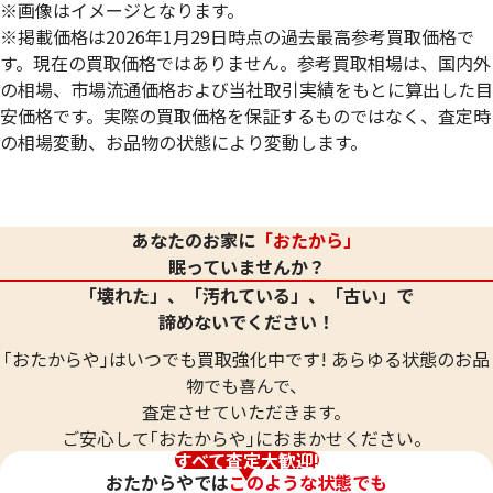
※画像はイメージとなります。
※掲載価格は2026年1月29日時点の過去最高参考買取価格で
す。現在の買取価格ではありません。参考買取相場は、国内外
の相場、市場流通価格および当社取引実績をもとに算出した目
安価格です。実際の買取価格を保証するものではなく、査定時
の相場変動、お品物の状態により変動します。
24金 (K24) ネックレス
24金 (K24) ネッ
20.8g
20.8g
あなたのお家に
「おたから」
参考買取価格
参考買取価格
眠っていませんか？
619,000
円
619,000
円
「壊れた」、「汚れている」、「古い」で
諦めないでください！
｢おたからや｣はいつでも買取強化中です! あらゆる状態のお品
物でも喜んで、
査定させていただきます。
ご安心して｢おたからや｣におまかせください。
すべて査定大歓迎!
おたからやでは
このような状態でも