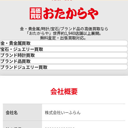
金・貴金属/時計/宝石/ブランド品の高価買取なら
「おたからや」世界約1,940店舗以上展開。
無料査定・出張買取対応。
金・貴金属買取
金買取
宝石・ジュエリー買取
金の相場価格情報
宝石・ジュエリー買取
ブランド時計買取
金の参考買取価格一覧
ダイヤモンド買取
時計買取
ブランド品買取
インゴット買取
ダイヤモンド・宝石の参考価格一覧
ロレックス買取
ブランド買取
ブランドジュエリー買取
インゴットの相場価格情報
リング・結婚指輪買取
ロレックス デイトナ買取
ルイ・ヴィトン買取
カルティエ買取
24金買取
エメラルド買取
ロレックス サブマリーナー買取
ルイ・ヴィトン買取の参考価格一覧
ティファニー買取
24金の相場価格情報
サファイア買取
ロレックス GMTマスター買取
エルメス買取
ブルガリ買取
18金買取
ルビー買取
ロレックス エクスプローラー買取
会社概要
エルメス バーキン買取
ヴァンクリーフ＆アーペル買取
18金の相場価格情報
ヒスイ買取
ロレックス デイトジャスト買取
エルメス ケリー買取
ハリーウィンストン買取
金のアクセサリー買取
オパール買取
ロレックス 買取の参考価格一覧
エルメス買取の参考価格一覧
クロムハーツ買取
金貨買取
トパーズ買取
パテック フィリップ買取
シャネル買取
フレッド買取
貴金属買取
タンザナイト買取
パテック フィリップノーチラス買取
シャネル マトラッセ買取
ショーメ買取
会社名
株式会社いーふらん
プラチナ買取
アメジスト買取
オーデマ ピゲ買取
シャネル買取の参考価格一覧
ショパール買取
銀・シルバー買取
パライバトルマリン買取
オーデマ ピゲ ロイヤルオーク買取
ディオール買取
タサキ買取