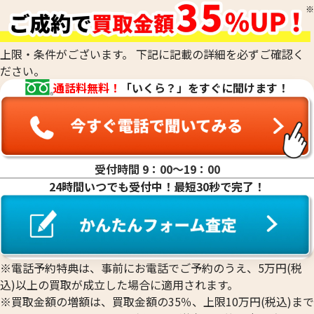
20金（K20）の買取
18金(K18)の買取
14金（K14）の買取
上限・条件がございます。 下記に記載の詳細を必ずご確認く
12金（K12）の買取
ださい。
10金（K10）の買取
通話料無料！
「いくら？」をすぐに聞けます！
9金（K9）の買取
受付時間 9：00〜19：00
24時間いつでも受付中！最短30秒で完了！
18金 (K18) 喜平リング
18金 (K18) 喜平
3.4g
3.2g
参考買取価格
参考買取価格
76,400
円
71,900
円
※電話予約特典は、事前にお電話でご予約のうえ、5万円(税
込)以上の買取が成立した場合に適用されます。
※買取金額の増額は、買取金額の35％、上限10万円(税込)まで