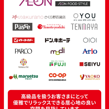
参考買取価格
参考買取価格
241,000
円
175,200
円
24金 (K24) カレンダー 新星工業 寅
18金 (K18) 喜平
5.4g
5.0g
参考買取価格
参考買取価格
160,700
円
112,300
円