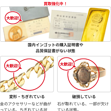
買取強化中！
18金 (K18) メガネ
18金 (K18) メガネ
27.2g
26.0g
参考買取価格
参考買取価格
国内インゴットの購入証明書や
611,200
円
584,200
円
品質保証書がない状態
変形・ちぎれている
破損している
金のアクセサリーなどが曲が
石が取れている、一部が欠け
っている、ちぎれている状
ている状態。