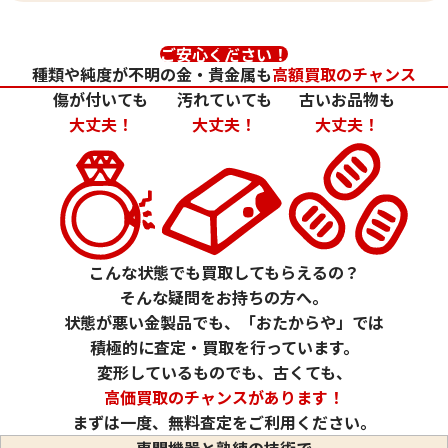
ご安心ください！
種類や純度が不明の金・貴金属も
高額買取のチャンス
傷が付いても
汚れていても
古いお品物も
大丈夫！
大丈夫！
大丈夫！
24金 (K24) カレンダー 新星工業 亥
24金 (K24) カレ
2g
1.5g
参考買取価格
参考買取価格
こんな状態でも買取してもらえるの？
59,500
円
44,600
円
そんな疑問をお持ちの方へ。
状態が悪い金製品でも、「おたからや」では
積極的に査定・買取を行っています。
変形しているものでも、古くても、
高価買取のチャンスがあります！
まずは一度、無料査定をご利用ください。
専門機器と熟練の技術で