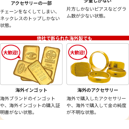
少量しかない
アクセサリーの一部
片方しかないピアスなどグラ
チェーンをなくしてしまい、
18金 (K18) メガネ
24金 (K24) ネッ
ム数が少ない状態。
ネックレスのトップしかない
20.0g
13.5g
状態。
参考買取価格
参考買取価格
449,400
円
401,700
円
他社で断られた海外製でも
海外インゴット
海外のアクセサリー
海外ブランドのインゴット
海外で購入したアクセサリー
や、海外インゴットの購入証
や、海外で購入して金の純度
明書がない状態。
が不明な状態。
24金 (K24) サントメ・プリンシべ民主共
24金 (K24) ネッ