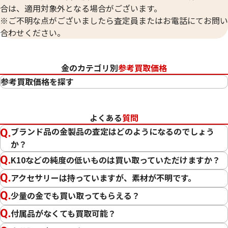
合は、適用対象外となる場合がございます。
※ご不明な点がございましたら査定員またはお電話にてお問い
合わせください。
金のカテゴリ別
参考買取価格
参考買取価格を探す
24金（K24・純金）
23金（K23）
よくある
質問
22金（K22）
ブランド品の金製品の査定はどのようになるのでしょう
21.6金（K21.6）
か？
20金（K20）
K10などの純度の低いものは買い取っていただけますか？
18金（K18）
14金（K14）
アクセサリーは持っていますが、素材が不明です。
12金（K12）
少量の金でも買い取ってもらえる？
10金（K10）
付属品がなくても買取可能？
金
プラチナ