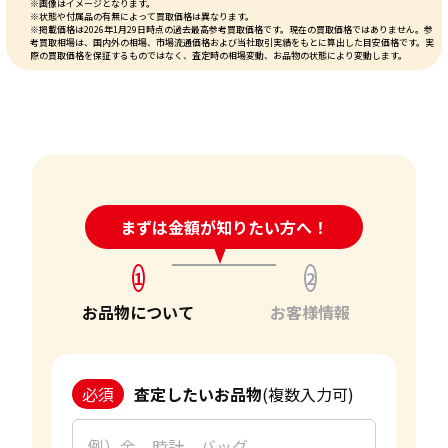
※画像はイメージとなります。
※状態や付属品の有無によって買取価格は異なります。
※掲載価格は2026年1月29日時点の過去最高参考買取価格です。現在の買取価格ではありません。参
考買取相場は、国内外の相場、市場流通価格および当社取引実績をもとに算出した目安価格です。実
際の買取価格を保証するものではなく、査定時の相場変動、お品物の状態により変動します。
24時間受付中!
まずは金額が知りたい方へ！
問い合わせフォーム
1
2
お品物について
お客様情報
必須
査定したいお品物
(複数入力可)