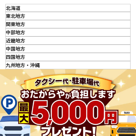
か？
北海道
「金・貴金属の買取価格」はどうやって決まりますか？
東北地方
金・貴金属はいつ売るのがポイント？日によって買取価格
青森県
関東地方
が違うって本当ですか？
岩手県
東京都
中部地方
貴金属の売り時はいつですか？
宮城県
神奈川県
新潟県
近畿地方
秋田県
埼玉県
富山県
三重県
中国地方
山形県
千葉県
石川県
滋賀県
鳥取県
四国地方
福島県
茨城県
山梨県
京都府
島根県
徳島県
九州地方・沖縄
栃木県
長野県
大阪府
岡山県
香川県
福岡県
群馬県
岐阜県
兵庫県
広島県
愛媛県
佐賀県
静岡県
奈良県
山口県
長崎県
愛知県
和歌山県
熊本県
大分県
宮崎県
鹿児島県