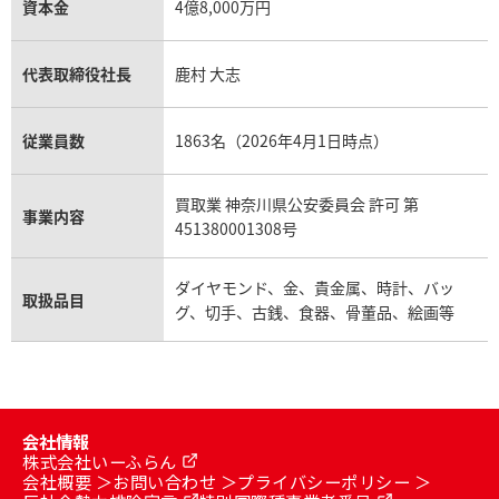
資本金
4億8,000万円
代表取締役社長
鹿村 大志
従業員数
1863名（2026年4月1日時点）
買取業 神奈川県公安委員会 許可 第
事業内容
451380001308号
ダイヤモンド、金、貴金属、時計、バッ
取扱品目
グ、切手、古銭、食器、骨董品、絵画等
会社情報
株式会社いーふらん
会社概要
お問い合わせ
プライバシーポリシー