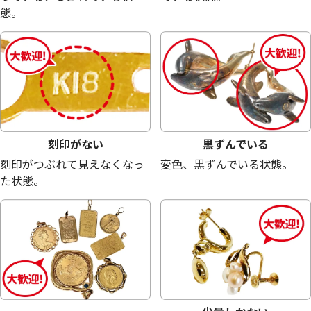
態。
18金 (K18) メガネ
18金 (K18) メガネ
23.6g
22.7g
参考買取価格
参考買取価格
530,300
円
510,100
円
刻印がない
黒ずんでいる
刻印がつぶれて見えなくなっ
変色、黒ずんでいる状態。
た状態。