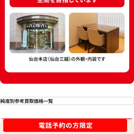
24金 (K24) カレ
24金 (K24) カレンダー 新星工業 子
3g
純度別参考買取価格一覧
3.5g
24金(K24・純金)の買取
参考買取価格
参考買取価格
金相場高騰中！売るなら今！
23金（K23）の買取
104,100
円
89,200
円
22金（K22）の買取
21.6金(K21.6)の買取