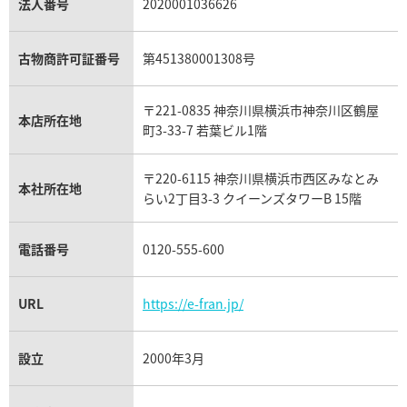
パラジウム買取
キャッツアイ買取
ヴァシュロン・コンスタンタン買取
セリーヌ買取
法人番号
2020001036626
ダミアーニ買取
アレキサンドライト買取
A.ランゲ&ゾーネ買取
フェンディ買取
ピアジェ買取
ガーネット買取
ブレゲ買取
グッチ買取
ブシュロン買取
アクアマリン買取
オメガ買取
プラダ買取
古物商許可証番号
第451380001308号
モーブッサン買取
ウブロ買取
ミキモト買取
IWC買取
グラフ買取
〒221-0835 神奈川県横浜市神奈川区鶴屋
カルティエ買取
本店所在地
フランク ミュラー買取
町3-33-7 若葉ビル1階
リシャール・ミル買取
タグ・ホイヤー買取
〒220-6115 神奈川県横浜市西区みなとみ
パネライ買取
本社所在地
らい2丁目3-3 クイーンズタワーB 15階
チューダー（チュードル）買取
電話番号
0120-555-600
URL
https://e-fran.jp/
設立
2000年3月