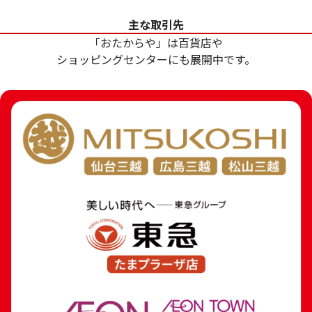
和国 金貨
9.7g
主な取引先
参考買取価格
参考買取価格
「おたからや」は百貨店や
369,000
円
288,600
円
ショッピングセンターにも展開中です。
24金 (K24) ネックレス
18金 (K18) 喜平
8.1g
7.8g