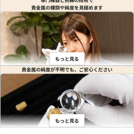
貴金属の種類や純度を見極めます
24金 (K24) カレンダー 新星工業 辰丑
24金 (K24) カレ
1.1g
1g
もっと見る
参考買取価格
参考買取価格
貴金属の純度が不明でも、ご安心ください
32,700
円
29,700
円
金や白金などの貴金属はそれぞれ固有の比重値を持っていま
す。比重とは、私達が生活している場所で(常温、常圧で)その
物質の1立方センチメートル当りの重量のことをいいます。(※
物質を1センチ角のサイの目状に切った時のその重さ) 1立方セ
ンチメートルあたり何グラムかは、金属ごとに異なり、K18や
もっと見る
PT900のように何種類かの貴金属を混ぜ合わせて作った合金
でも、その混合比率が解っているので比重が計算出来ます。こ