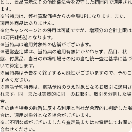
とし、景品表示法その他関係法令を遵守した範囲内で適用され
ます。
※当特典は、弊社買取価格からの金額UPになります。また、
適用外商品はありません。
※他キャンペーンとの併用は可能ですが、増額分の合計上限は
10万円(税込)となります。
※当特典は適用対象外の店舗がございます。
※通常査定額は、当特典の適用有無にかかわらず、品目、状
態、付属品、当日の市場相場その他の当社統一査定基準に基づ
いて算定します。
24金 (K24) カレンダー 新星工業 戌
24金 (K24) カレ
※当特典は予告なく終了する可能性がございますので、予めご
2g
2g
了承ください。
参考買取価格
参考買取価格
※電話予約特典は、電話予約のうえ対象となるお取引に適用さ
59,500
円
59,500
円
れます。同一または実質的に同一のお取引、取引を分割した場
合、
その他当特典の趣旨に反する利用と当社が合理的に判断した場
合は、適用対象外となる場合がございます。
※ご不明な点がございましたら査定員またはお電話にてお問い
合わせください。