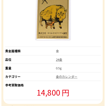
貴金属種類
金
品位
24金
重量
0.5g
カテゴリー
金のカレンダー
参考買取価格
14,800 円