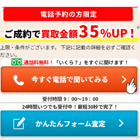
の比重の値は、金の純度ごとに固有です。そのため、宝石など
金相場高騰中！売るなら今！
が付いていない金塊やインゴットなど、水に浸すことができ
刻印がなくて純度がわからないお品物や、他の素材のお品物
るものの純度を、非常に正確に測定する際に用います。最終的
と組み合わされた合金のお品物、低純度のお品物も、当社の
な査定額は、これらの科学的なデータに加えて、査定士が持つ
専門的な技術で正確に測定し、その場で価値を判定いたしま
専門知識と経験を総合的に判断して算出されます。
す。他店で「買取は難しい」と断られてしまったお品物も、諦
めずにご相談ください。おたからやでは、確かな鑑定力で、
上限・条件がございます。 下記に記載の詳細を必ずご確認く
これまでお値段がつかなかったお品物にも、思わぬ価値が見
ださい。
つかるかもしれません。どのような貴金属でも、お気軽にお
通話料無料！
「いくら？」をすぐに聞けます！
持ち込みください。
受付時間 9：00〜19：00
24時間いつでも受付中！最短30秒で完了！