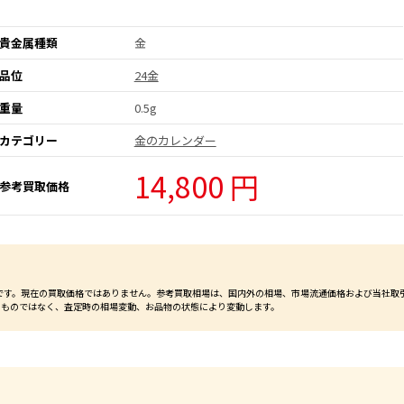
貴金属種類
金
品位
24金
重量
0.5g
カテゴリー
金のカレンダー
14,800 円
参考買取価格
価格です。現在の買取価格ではありません。参考買取相場は、国内外の相場、市場流通価格および当社取
るものではなく、査定時の相場変動、お品物の状態により変動します。