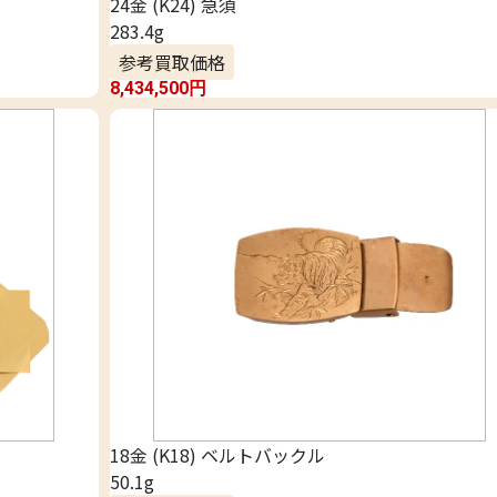
24金 (K24) 急須
283.4g
参考買取価格
8,434,500
円
18金 (K18) ベルトバックル
50.1g