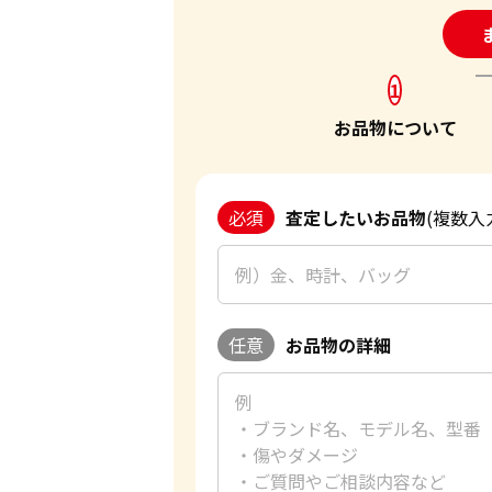
24
1
お品物について
必須
査定したいお品物
(複数入
任意
お品物の詳細