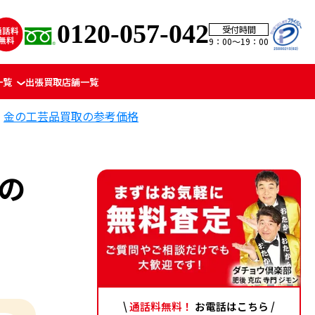
0120-057-042
受付時間
9：00〜19：00
一覧
出張買取
店舗一覧
金の工芸品買取の参考価格
取の
\
通話料無料！
お電話はこちら /