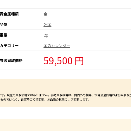
貴金属種類
金
品位
24金
重量
2g
カテゴリー
金のカレンダー
59,500 円
参考買取価格
価格です。現在の買取価格ではありません。参考買取相場は、国内外の相場、市場流通価格および当社取
るものではなく、査定時の相場変動、お品物の状態により変動します。