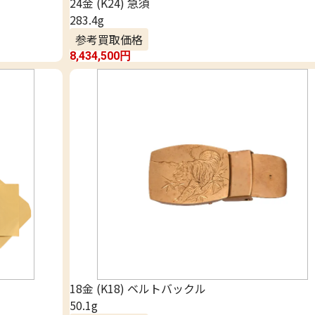
24金 (K24) 急須
283.4g
参考買取価格
8,434,500
円
18金 (K18) ベルトバックル
50.1g