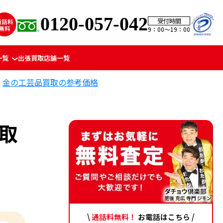
0120-057-042
受付時間
9：00〜19：00
一覧
出張買取
店舗一覧
金の工芸品買取の参考価格
買取
\
通話料無料！
お電話はこちら /