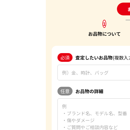
24
1
お品物について
必須
査定したいお品物
(複数入
任意
お品物の詳細