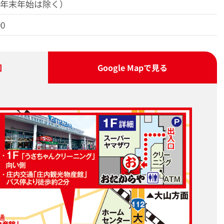
（年末年始は除く）
00
図
Google Map
で見る