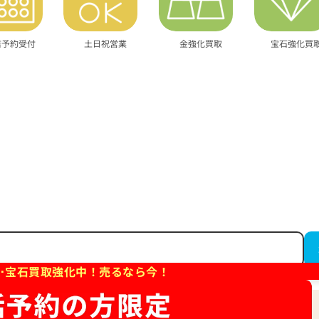
店予約受付
土日祝営業
金強化買取
宝石強化買
･宝石買取強化中！売るなら今！