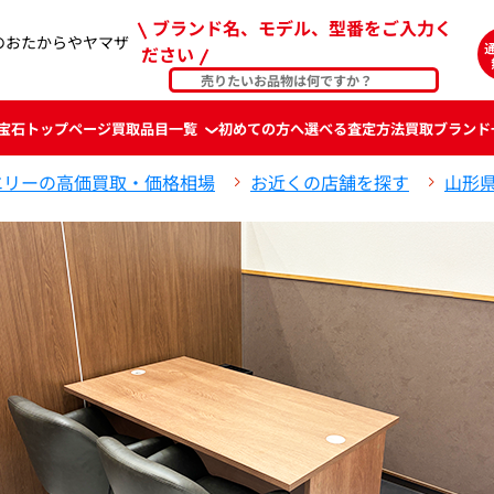
ブランド名、モデル、型番をご入力く
のおたからやヤマザ
ださい
宝石
トップページ
買取品目一覧
初めての方へ
選べる査定方法
買取ブランド
エリーの高価買取・価格相場
お近くの店舗を探す
山形