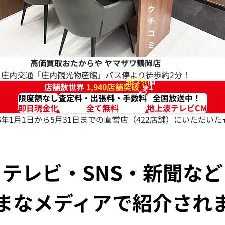
ク
チ
コ
ミ
高
高価買取おたからや
ヤマザワ鶴岡店
評
庄内交通「庄内観光物産館」バス停より徒歩約2分！
96.2%
価
店舗数世界
1,940店舗突破！
※1
※2
限度額なし
査定料・出張料・手数料
全国放送中！
即日現金化
全て無料
地上波テレビCM
026年1月1日から5月31日までの直営店（422店舗）にいただ
テレビ・SNS・新聞など
まなメディアで紹介され