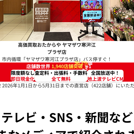
ク
チ
コ
ミ
高価買取おたからや
ヤマザワ寒河江
高
プラザ店
評
市内循環「ヤマザワ寒河江プラザ店」バス停すぐ！
96.2%
価
店舗数世界
1,940店舗突破！
※1
※2
限度額なし
査定料・出張料・手数料
全国放送中！
即日現金化
全て無料
地上波テレビCM
2 2026年1月1日から5月31日までの直営店（422店舗）に
テレビ・SNS・新聞など