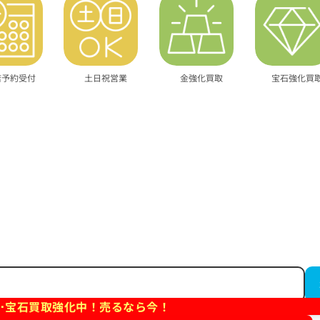
店予約受付
土日祝営業
金強化買取
宝石強化買
･宝石買取強化中！売るなら今！