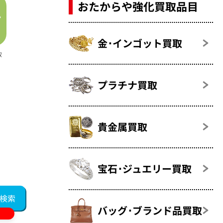
おたからや強化買取品目
金･インゴット買取
取
プラチナ買取
貴金属買取
宝石･ジュエリー買取
バッグ･ブランド品買取