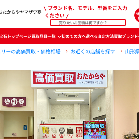
ブランド名、モデル、型番をご入力
おたからやヤマザワ寒
ください
宝石
トップページ
買取品目一覧
初めての方へ
選べる査定方法
買取ブランド
エリーの高価買取・価格相場
お近くの店舗を探す
山形