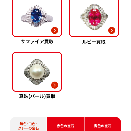
Pt850 買取
フランク ミュラー 買取
Pt&Pm 買取
IWC 買取
銀･シルバー 買取
買取可能な商品をもっと見る
パラジウム 買取
サファイア買取
ルビー買取
真珠(パール)買取
無色･白色･
赤色の宝石
青色の宝石
グレーの宝石