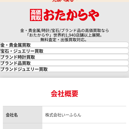
金・貴金属/時計/宝石/ブランド品の高価買取なら
「おたからや」世界約1,940店舗以上展開。
無料査定・出張買取対応。
金・貴金属買取
金買取
宝石・ジュエリー買取
金の相場価格情報
宝石・ジュエリー買取
ブランド時計買取
金の参考買取価格一覧
ダイヤモンド買取
時計買取
ブランド品買取
インゴット買取
ダイヤモンド・宝石の参考価格一覧
ロレックス買取
ブランド買取
ブランドジュエリー買取
インゴットの相場価格情報
リング・結婚指輪買取
ロレックス デイトナ買取
ルイ・ヴィトン買取
カルティエ買取
24金買取
エメラルド買取
ロレックス サブマリーナー買取
ルイ・ヴィトン買取の参考価格一覧
ティファニー買取
24金の相場価格情報
サファイア買取
ロレックス GMTマスター買取
エルメス買取
ブルガリ買取
18金買取
ルビー買取
ロレックス エクスプローラー買取
会社概要
エルメス バーキン買取
ヴァンクリーフ＆アーペル買取
18金の相場価格情報
ヒスイ買取
ロレックス デイトジャスト買取
エルメス ケリー買取
ハリーウィンストン買取
金のアクセサリー買取
オパール買取
ロレックス 買取の参考価格一覧
エルメス買取の参考価格一覧
クロムハーツ買取
金貨買取
トパーズ買取
パテック フィリップ買取
シャネル買取
フレッド買取
貴金属買取
タンザナイト買取
パテック フィリップノーチラス買取
シャネル マトラッセ買取
ショーメ買取
会社名
株式会社いーふらん
プラチナ買取
アメジスト買取
オーデマ ピゲ買取
シャネル買取の参考価格一覧
ショパール買取
銀・シルバー買取
パライバトルマリン買取
オーデマ ピゲ ロイヤルオーク買取
ディオール買取
タサキ買取