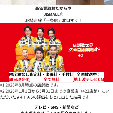
高価買取おたからや
J&MALL店
JR埼京線「十条駅」北口すぐ！
店舗数世界
※1
クチコミ高評価
96.2%
1,940店舗突破！
※2
限度額なし
査定料・出張料・手数料
全国放送中！
即日現金化
全て無料
地上波テレビCM
※1 2026年8月時点の店舗数です。
※2 2026年1月1日から5月31日までの直営店（422店舗）にい
ただいた★4＋★5の評価をもとに出した結果です。
テレビ・SNS・新聞など