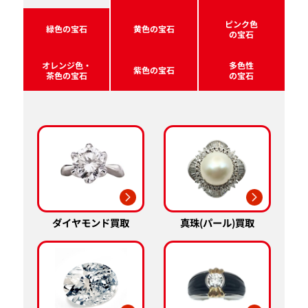
ピンク色
緑色の宝石
黄色の宝石
の宝石
オレンジ色・
多色性
紫色の宝石
茶色の宝石
の宝石
真珠(パール)買取
ダイヤモンド買取