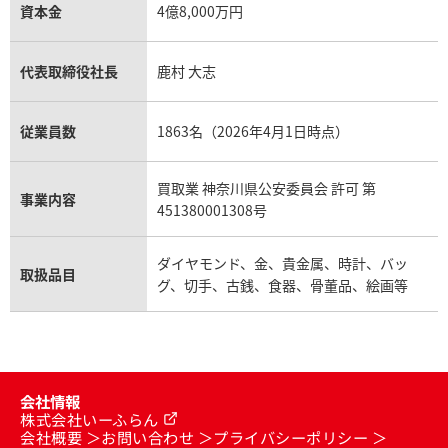
資本金
4億8,000万円
代表取締役社長
鹿村 大志
従業員数
1863名（2026年4月1日時点）
買取業 神奈川県公安委員会 許可 第
事業内容
451380001308号
ダイヤモンド、金、貴金属、時計、バッ
取扱品目
グ、切手、古銭、食器、骨董品、絵画等
会社情報
株式会社いーふらん
会社概要
お問い合わせ
プライバシーポリシー