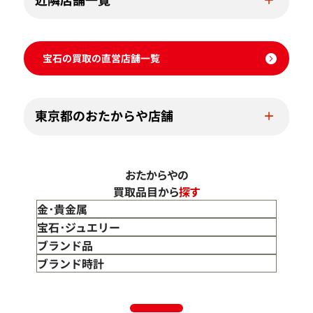
宝石の買取の直営店舗一覧
東京都のおたからや店舗
おたからやの
買取品目から
探す
金･貴金属
金 買取
宝石･ジュエリー
金のインゴット 買取
宝石･ジュエリー買取
ブランド品
金のアクセサリー 買取
ダイヤモンド 買取
バッグ･小物 買取
ブランド時計
金のリング 買取
エメラルド 買取
エルメス買取
ブランド時計 買取
金のネックレス 買取
ルビー 買取
シャネル買取
ロレックス 買取