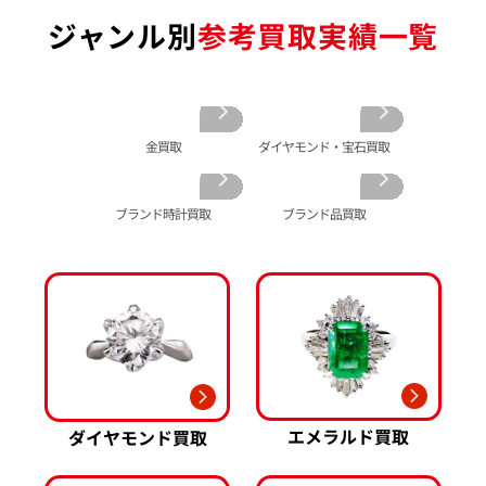
金のブレスレット 買取
サファイア 買取
ルイ･ヴィトン 買取
パテック
ジャンル別
参考買取実績一覧
フィリップ 買取
金のブローチ 買取
オパール 買取
カルティエ 買取
オーデマピゲ 買取
金のペンダントトップ 買取
トルマリン 買取
ティファニー 買取
カルティエ 買取
金の仏像 買取
翡翠 買取
ブルガリ 買取
エルメス 買取
金杯 買取
パライバトルマリン 買取
ハリー･ウィンストン 買取
シャネル 買取
金歯 買取
パール 買取
ヴァンクリーフ&
金買取
ダイヤモンド・宝石買取
アーペル 買取
オメガ 買取
金貨･銀貨 買取
グッチ 買取
タグ・ホイヤー 買取
大判･小判 買取
ブランド時計買取
ブランド品買取
ブシュロン 買取
ブレゲ 買取
イエローゴールド 買取
ミキモト 買取
リシャール・ミル
ピンクゴールド 買取
買取
ショーメ 買取
ホワイトゴールド 買取
ブライトリング
買取可能な商品をもっと見る
金コンビ 買取
買取
プラチナ 買取
ヴァシュロン・コンスタンタン 買取
プラチナインゴット 買取
A. ランゲ&
Pt1000 買取
ゾーネ 買取
Pt950 買取
エメラルド買取
ダイヤモンド買取
パネライ 買取
Pt900 買取
ブルガリ 買取