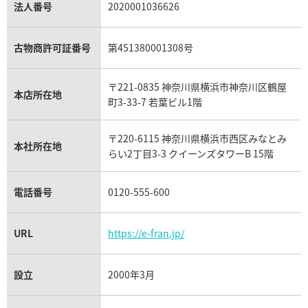
パラジウム買取
キャッツアイ買取
ヴァシュロン・コンスタンタン買取
セリーヌ買取
法人番号
2020001036626
ダミアーニ買取
アレキサンドライト買取
A.ランゲ&ゾーネ買取
フェンディ買取
ピアジェ買取
ガーネット買取
ブレゲ買取
グッチ買取
ブシュロン買取
アクアマリン買取
オメガ買取
プラダ買取
古物商許可証番号
第451380001308号
モーブッサン買取
ウブロ買取
ミキモト買取
IWC買取
グラフ買取
〒221-0835 神奈川県横浜市神奈川区鶴屋
カルティエ買取
本店所在地
フランク ミュラー買取
町3-33-7 若葉ビル1階
リシャール・ミル買取
タグ・ホイヤー買取
〒220-6115 神奈川県横浜市西区みなとみ
パネライ買取
本社所在地
らい2丁目3-3 クイーンズタワーB 15階
チューダー（チュードル）買取
電話番号
0120-555-600
URL
https://e-fran.jp/
設立
2000年3月