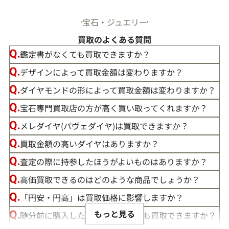
宝石・ジュエリー
買取のよくある質問
鑑定書がなくても買取できますか？
デザインによって買取金額は変わりますか？
ダイヤモンドの形によって買取金額は変わりますか？
宝石専門買取店の方が高く買い取ってくれますか？
メレダイヤ(パヴェダイヤ)は買取できますか？
買取金額の高いダイヤはありますか？
この度は「おたからや」で宝石の買取をご利用いただき、誠
査定の際に持参したほうがよいものはありますか？
にありがとうございました。お客様の大切な宝石にご満足い
高価買取できるのはどのような商品でしょうか？
ただける価格をご提示できましたこと、大変嬉しく思います。
「円安・円高」は買取価格に影響しますか？
私たちの目標は、常にお客様にご満足いただける買取を提供
もっと見る
随分前に購入したダイヤモンドでも買取できますか？
することです。そのためには、最新の市場動向をしっかりと把