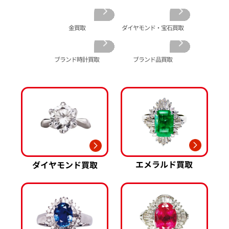
カルティエ 買取
金の仏像 買取
翡翠 買取
ブルガリ 買取
エルメス 買取
金杯 買取
パライバトルマリン 買取
ハリー･ウィンストン 買取
シャネル 買取
金歯 買取
パール 買取
ヴァンクリーフ&
金買取
ダイヤモンド・宝石買取
アーペル 買取
オメガ 買取
金貨･銀貨 買取
グッチ 買取
タグ・ホイヤー 買取
大判･小判 買取
ブランド時計買取
ブランド品買取
ブシュロン 買取
ブレゲ 買取
イエローゴールド 買取
ミキモト 買取
リシャール・ミル
ピンクゴールド 買取
買取
ショーメ 買取
ホワイトゴールド 買取
ブライトリング
買取可能な商品をもっと見る
金コンビ 買取
買取
プラチナ 買取
ヴァシュロン・コンスタンタン 買取
プラチナインゴット 買取
A. ランゲ&
Pt1000 買取
ゾーネ 買取
Pt950 買取
エメラルド買取
ダイヤモンド買取
パネライ 買取
Pt900 買取
ブルガリ 買取
Pt850 買取
フランク ミュラー 買取
Pt&Pm 買取
IWC 買取
銀･シルバー 買取
買取可能な商品をもっと見る
パラジウム 買取