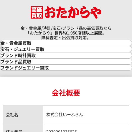
金・貴金属/時計/宝石/ブランド品の高価買取なら
「おたからや」世界約1,950店舗以上展開。
無料査定・出張買取対応。
金・貴金属買取
金買取
宝石・ジュエリー買取
金の相場価格情報
宝石・ジュエリー買取
ブランド時計買取
金の参考買取価格一覧
ダイヤモンド買取
時計買取
ブランド品買取
インゴット買取
ダイヤモンド・宝石の参考価格一覧
ロレックス買取
ブランド買取
ブランドジュエリー買取
インゴットの相場価格情報
リング・結婚指輪買取
ロレックス デイトナ買取
ルイ・ヴィトン買取
カルティエ買取
24金買取
エメラルド買取
ロレックス サブマリーナー買取
ルイ・ヴィトン買取の参考価格一覧
ティファニー買取
24金の相場価格情報
サファイア買取
ロレックス GMTマスター買取
エルメス買取
ブルガリ買取
18金買取
ルビー買取
ロレックス エクスプローラー買取
会社概要
エルメス バーキン買取
ヴァンクリーフ＆アーペル買取
18金の相場価格情報
ヒスイ買取
ロレックス デイトジャスト買取
エルメス ケリー買取
ハリーウィンストン買取
金のアクセサリー買取
オパール買取
ロレックス 買取の参考価格一覧
エルメス買取の参考価格一覧
クロムハーツ買取
金貨買取
トパーズ買取
パテック フィリップ買取
シャネル買取
フレッド買取
貴金属買取
タンザナイト買取
パテック フィリップノーチラス買取
シャネル マトラッセ買取
ショーメ買取
会社名
株式会社いーふらん
プラチナ買取
アメジスト買取
オーデマ ピゲ買取
シャネル買取の参考価格一覧
ショパール買取
銀・シルバー買取
パライバトルマリン買取
オーデマ ピゲ ロイヤルオーク買取
ディオール買取
タサキ買取
パラジウム買取
キャッツアイ買取
ヴァシュロン・コンスタンタン買取
セリーヌ買取
法人番号
2020001036626