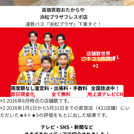
高価買取おたからや
浜松プラザ
フレスポ店
遠鉄バス「浜松プラザ」下車すぐ！
店舗数世界
※1
クチコミ高評価
96.2%
1,950店舗突破！
※2
限度額なし
査定料・出張料・手数料
全国放送中！
即日現金化
全て無料
地上波テレビCM
※1 2026年8月時点の店舗数です。
※2 2026年1月1日から5月31日までの直営店（422店舗）にい
ただいた★4＋★5の評価をもとに出した結果です。
テレビ・SNS・新聞など