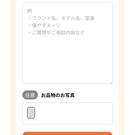
宝石買取専門査定員
趣味
旅行、読書
好きな言葉
日々是好日
好きなブランド
ダイヤモンド・宝石
過去の買取品例
10カラットダイヤモンド
資格
GIA G.G.取得
おたからやでは毎日大小合わせて約数百点の宝石を査定して
おります。宝石はダイヤモンドの4Cをはじめとして色や形、
重さ蛍光性など様々な要素で評価額が大きく変わります。おた
からやは自社でオークションを行っており、日々の宝石の需要
に敏感に対応することができます。 査定に関してもプロのス
タッフやダイヤモンドテスターなどの専門の査定具を完備し
ているため、全国の店舗ですぐに正確な査定が可能です。 気
任意
お品物のお写真
になるお品物がございましたら是非おたからやをご利用くだ
さい。