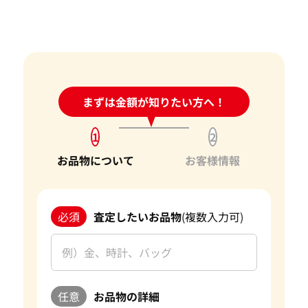
ルースや原石は買取できる？
握し、お客様に最適な価格をお伝えすることが不可欠です。弊
社では、お品物の状態やカラット、カット、クラリティ、そ
宝石の大きさは買取価格に影響する？
して日々変動する宝石の市場相場を確認し、お客様にとって
ダイヤモンドの買取価格には、どんなことが影響しま
最良の買取価格をご提示できるよう努めております。
すか？
お客様にとって最良の結果をご提供できたことは、私たちに
身分証明書がなぜ必要？
24時間受付中!
まずは金額が知りたい方へ！
問い合わせフォーム
とって何よりの励みとなります。お客様からの感謝の言葉をい
ただけることは、私たちの信頼を第一に考えたサービスが報
1
2
われた証です。今後もお客様からいただいた信頼を裏切らない
よう、サービスの向上に努め、さらに多くのお客様にご満足
お品物について
お客様情報
いただけるよう精進してまいります。
宝石以外にも、金・貴金属やブランド品などのご売却をお考
必須
査定したいお品物
(複数入力可)
えの際は、ぜひ「おたからや」をご利用ください。お客様の
大切なお品物を最良の価格でお取引できるよう、査定員一
同、ご満足いただける買取を提供してまいります。 改めて、
この度はご利用いただき、誠にありがとうございました。お
客様のまたのご利用を心よりお待ち申し上げております。
任意
お品物の詳細
おたからやの宝石買取査定