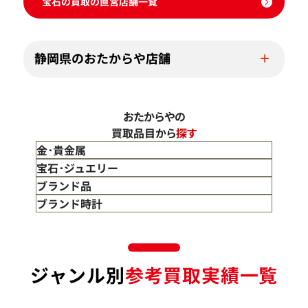
宝石の買取の直営店舗一覧
静岡県のおたからや店舗
おたからやの
買取品目から
探す
金･貴金属
金 買取
宝石･ジュエリー
金のインゴット 買取
宝石･ジュエリー買取
ブランド品
金のアクセサリー 買取
ダイヤモンド 買取
バッグ･小物 買取
ブランド時計
金のリング 買取
エメラルド 買取
エルメス買取
ブランド時計 買取
金のネックレス 買取
ルビー 買取
シャネル買取
ロレックス 買取
金のブレスレット 買取
サファイア 買取
ルイ･ヴィトン 買取
パテック
ジャンル別
参考買取実績一覧
フィリップ 買取
金のブローチ 買取
オパール 買取
カルティエ 買取
オーデマピゲ 買取
金のペンダントトップ 買取
トルマリン 買取
ティファニー 買取