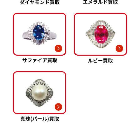
エメラルド買取
ダイヤモンド買取
パネライ 買取
Pt900 買取
ブルガリ 買取
Pt850 買取
フランク ミュラー 買取
Pt&Pm 買取
IWC 買取
銀･シルバー 買取
買取可能な商品をもっと見る
パラジウム 買取
サファイア買取
ルビー買取
真珠(パール)買取