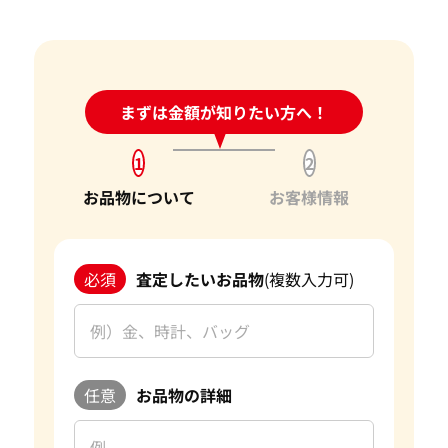
宝石の大きさは買取価格に影響する？
して日々変動する宝石の市場相場を確認し、お客様にとって
ダイヤモンドの買取価格には、どんなことが影響しま
最良の買取価格をご提示できるよう努めております。
すか？
お客様にとって最良の結果をご提供できたことは、私たちに
身分証明書がなぜ必要？
24時間受付中!
まずは金額が知りたい方へ！
問い合わせフォーム
とって何よりの励みとなります。お客様からの感謝の言葉をい
ただけることは、私たちの信頼を第一に考えたサービスが報
1
2
われた証です。今後もお客様からいただいた信頼を裏切らない
よう、サービスの向上に努め、さらに多くのお客様にご満足
お品物について
お客様情報
いただけるよう精進してまいります。
宝石以外にも、金・貴金属やブランド品などのご売却をお考
必須
査定したいお品物
(複数入力可)
えの際は、ぜひ「おたからや」をご利用ください。お客様の
大切なお品物を最良の価格でお取引できるよう、査定員一
同、ご満足いただける買取を提供してまいります。 改めて、
この度はご利用いただき、誠にありがとうございました。お
客様のまたのご利用を心よりお待ち申し上げております。
任意
お品物の詳細
おたからやの宝石買取査定
宝石買取専門査定員