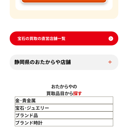
宝石の買取の直営店舗一覧
静岡県のおたからや店舗
おたからやの
買取品目から
探す
金･貴金属
金 買取
宝石･ジュエリー
金のインゴット 買取
宝石･ジュエリー買取
ブランド品
金のアクセサリー 買取
ダイヤモンド 買取
バッグ･小物 買取
ブランド時計