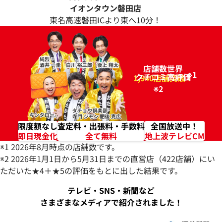
イオンタウン
磐田店
東名高速磐田ICより東へ10分！
店舗数世界
※1
クチコミ高評価
96.2%
1,940店舗突破！
※2
限度額なし
査定料・出張料・手数料
全国放送中！
即日現金化
全て無料
地上波テレビCM
※1 2026年8月時点の店舗数です。
※2 2026年1月1日から5月31日までの直営店（422店舗）にい
ただいた★4＋★5の評価をもとに出した結果です。
テレビ・SNS・新聞など
さまざまなメディアで紹介されました！