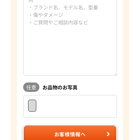
趣味
旅行、読書
好きな言葉
日々是好日
好きなブランド
ダイヤモンド・宝石
過去の買取品例
10カラットダイヤモンド
資格
GIA G.G.取得
おたからやでは毎日大小合わせて約数百点の宝石を査定して
おります。宝石はダイヤモンドの4Cをはじめとして色や形、
重さ蛍光性など様々な要素で評価額が大きく変わります。おた
からやは自社でオークションを行っており、日々の宝石の需要
に敏感に対応することができます。 査定に関してもプロのス
タッフやダイヤモンドテスターなどの専門の査定具を完備し
ているため、全国の店舗ですぐに正確な査定が可能です。 気
任意
お品物のお写真
になるお品物がございましたら是非おたからやをご利用くだ
さい。
お客様情報へ