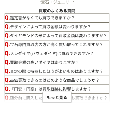
宝石・ジュエリー
買取のよくある質問
鑑定書がなくても買取できますか？
デザインによって買取金額は変わりますか？
ダイヤモンドの形によって買取金額は変わりますか？
宝石専門買取店の方が高く買い取ってくれますか？
メレダイヤ(パヴェダイヤ)は買取できますか？
買取金額の高いダイヤはありますか？
この度は「おたからや」で宝石の買取をご利用いただき、誠
査定の際に持参したほうがよいものはありますか？
にありがとうございました。お客様の大切な宝石にご満足い
高価買取できるのはどのような商品でしょうか？
ただける価格をご提示できましたこと、大変嬉しく思います。
「円安・円高」は買取価格に影響しますか？
私たちの目標は、常にお客様にご満足いただける買取を提供
もっと見る
随分前に購入したダイヤモンドでも買取できますか？
することです。そのためには、最新の市場動向をしっかりと把
ルースや原石は買取できる？
握し、お客様に最適な価格をお伝えすることが不可欠です。弊
社では、お品物の状態やカラット、カット、クラリティ、そ