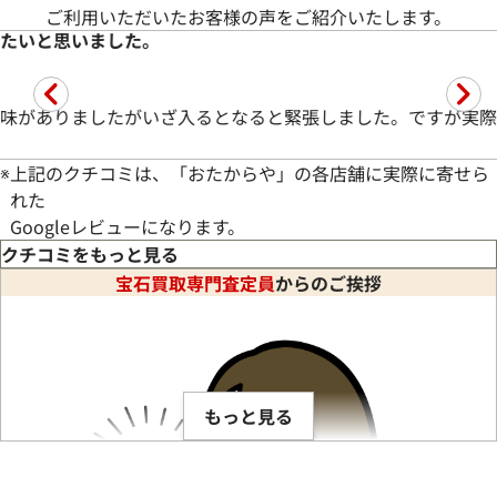
ご利用いただいたお客様の声をご紹介いたします。
また何かあったらここにきたいと思います
高価買
続きを読む
M.M.様
※
上記のクチコミは、「おたからや」の各店舗に実際に寄せら
れた
Googleレビューになります。
クチコミをもっと見る
宝石買取専門査定員
からのご挨拶
★★★★★
5
★★★
アクセサリーの買取をしてもらいました。
店長に
最
続きを読む
もっと見る