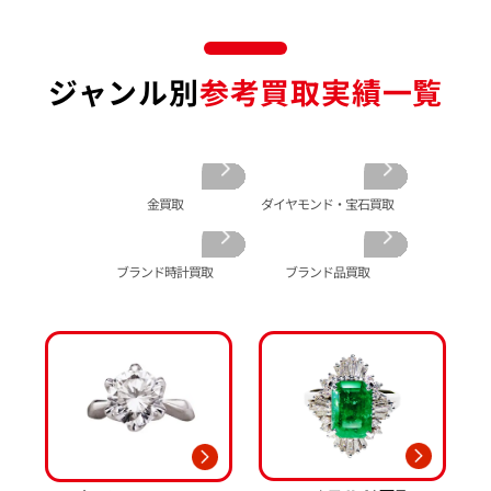
金のリング 買取
エメラルド 買取
エルメス買取
ブランド時計 買取
金のネックレス 買取
ルビー 買取
シャネル買取
ロレックス 買取
金のブレスレット 買取
サファイア 買取
ルイ･ヴィトン 買取
パテック
ジャンル別
参考買取実績一覧
フィリップ 買取
金のブローチ 買取
オパール 買取
カルティエ 買取
オーデマピゲ 買取
金のペンダントトップ 買取
トルマリン 買取
ティファニー 買取
カルティエ 買取
金の仏像 買取
翡翠 買取
ブルガリ 買取
エルメス 買取
金杯 買取
パライバトルマリン 買取
ハリー･ウィンストン 買取
シャネル 買取
金歯 買取
パール 買取
ヴァンクリーフ&
金買取
ダイヤモンド・宝石買取
アーペル 買取
オメガ 買取
金貨･銀貨 買取
グッチ 買取
タグ・ホイヤー 買取
大判･小判 買取
ブランド時計買取
ブランド品買取
ブシュロン 買取
ブレゲ 買取
イエローゴールド 買取
ミキモト 買取
リシャール・ミル
ピンクゴールド 買取
買取
ショーメ 買取
ホワイトゴールド 買取
ブライトリング
買取可能な商品をもっと見る
金コンビ 買取
買取
プラチナ 買取
ヴァシュロン・コンスタンタン 買取
プラチナインゴット 買取
A. ランゲ&
Pt1000 買取
ゾーネ 買取
Pt950 買取