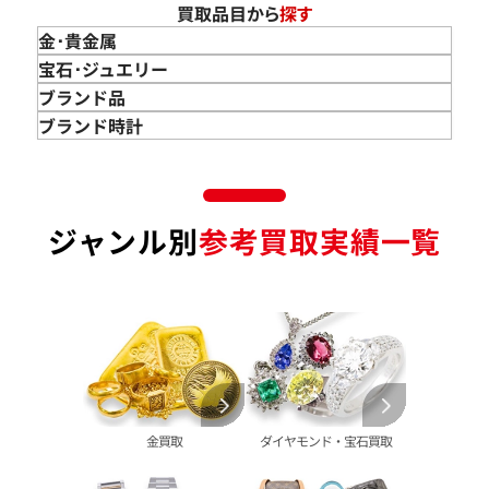
買取品目から
探す
金･貴金属
金 買取
宝石･ジュエリー
金のインゴット 買取
宝石･ジュエリー買取
ブランド品
金のアクセサリー 買取
ダイヤモンド 買取
バッグ･小物 買取
ブランド時計
金のリング 買取
エメラルド 買取
エルメス買取
ブランド時計 買取
金のネックレス 買取
ルビー 買取
シャネル買取
ロレックス 買取
金のブレスレット 買取
サファイア 買取
ルイ･ヴィトン 買取
パテック
ジャンル別
参考買取実績一覧
フィリップ 買取
金のブローチ 買取
オパール 買取
カルティエ 買取
オーデマピゲ 買取
金のペンダントトップ 買取
トルマリン 買取
ティファニー 買取
カルティエ 買取
金の仏像 買取
翡翠 買取
ブルガリ 買取
エルメス 買取
金杯 買取
パライバトルマリン 買取
ハリー･ウィンストン 買取
シャネル 買取
金歯 買取
パール 買取
ヴァンクリーフ&
アーペル 買取
オメガ 買取
金貨･銀貨 買取
グッチ 買取
タグ・ホイヤー 買取
大判･小判 買取
ブシュロン 買取
ブレゲ 買取
イエローゴールド 買取
金買取
ダイヤモンド・宝石買取
ミキモト 買取
リシャール・ミル
ピンクゴールド 買取