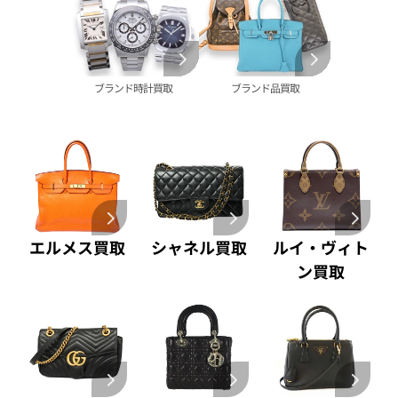
買取
ショーメ 買取
ホワイトゴールド 買取
ブライトリング
買取可能な商品をもっと見る
金コンビ 買取
買取
プラチナ 買取
ヴァシュロン・コンスタンタン 買取
プラチナインゴット 買取
ブランド時計買取
ブランド品買取
A. ランゲ&
Pt1000 買取
ゾーネ 買取
Pt950 買取
パネライ 買取
Pt900 買取
ブルガリ 買取
Pt850 買取
フランク ミュラー 買取
Pt&Pm 買取
IWC 買取
銀･シルバー 買取
買取可能な商品をもっと見る
パラジウム 買取
エルメス買取
シャネル買取
ルイ・ヴィト
ン買取