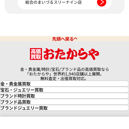
総合のまいづるスリーナイン店
先頭へ戻る
金・貴金属/時計/宝石/ブランド品の高価買取なら
「おたからや」世界約1,940店舗以上展開。
無料査定・出張買取対応。
金・貴金属買取
金買取
宝石・ジュエリー買取
金の相場価格情報
宝石・ジュエリー買取
ブランド時計買取
金の参考買取価格一覧
ダイヤモンド買取
時計買取
ブランド品買取
インゴット買取
ダイヤモンド・宝石の参考価格一覧
ロレックス買取
ブランド買取
ブランドジュエリー買取
インゴットの相場価格情報
リング・結婚指輪買取
ロレックス デイトナ買取
ルイ・ヴィトン買取
カルティエ買取
24金買取
エメラルド買取
ロレックス サブマリーナー買取
ルイ・ヴィトン買取の参考価格一覧
ティファニー買取
24金の相場価格情報
サファイア買取
ロレックス GMTマスター買取
エルメス買取
ブルガリ買取