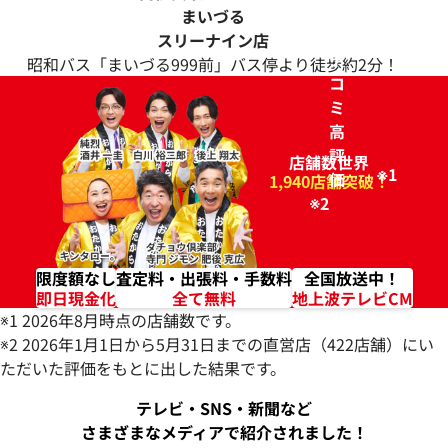
まいづる
ク
スリーナイン店
チ
昭和バス「まいづる999前」バス停より徒歩約2分！
コ
ミ
高
評
店舗数世界
※1
価
96.2%
1,940店舗突破！
※2
限度額なし
査定料・出張料・手数料
全国放送中！
即日現金化
全て無料
地上波テレビCM
※1 2026年8月時点の店舗数です。
※2 2026年1月1日から5月31日までの直営店（422店舗）にい
ただいた評価をもとに出した結果です。
テレビ・SNS・新聞など
さまざまなメディアで紹介されました！