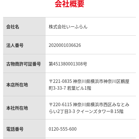
18金買取
ルビー買取
ロレックス エクスプローラー買取
会社概要
エルメス バーキン買取
ヴァンクリーフ＆アーペル買取
18金の相場価格情報
ヒスイ買取
ロレックス デイトジャスト買取
エルメス ケリー買取
ハリーウィンストン買取
金のアクセサリー買取
オパール買取
ロレックス 買取の参考価格一覧
エルメス買取の参考価格一覧
クロムハーツ買取
金貨買取
トパーズ買取
パテック フィリップ買取
シャネル買取
フレッド買取
貴金属買取
タンザナイト買取
パテック フィリップノーチラス買取
シャネル マトラッセ買取
ショーメ買取
会社名
株式会社いーふらん
プラチナ買取
アメジスト買取
オーデマ ピゲ買取
シャネル買取の参考価格一覧
ショパール買取
銀・シルバー買取
パライバトルマリン買取
オーデマ ピゲ ロイヤルオーク買取
ディオール買取
タサキ買取
パラジウム買取
キャッツアイ買取
ヴァシュロン・コンスタンタン買取
セリーヌ買取
法人番号
2020001036626
ダミアーニ買取
アレキサンドライト買取
A.ランゲ&ゾーネ買取
フェンディ買取
ピアジェ買取
ガーネット買取
ブレゲ買取
グッチ買取
ブシュロン買取
アクアマリン買取
オメガ買取
プラダ買取
古物商許可証番号
第451380001308号
モーブッサン買取
ウブロ買取
ミキモト買取
IWC買取
グラフ買取
〒221-0835 神奈川県横浜市神奈川区鶴屋
カルティエ買取
本店所在地
フランク ミュラー買取
町3-33-7 若葉ビル1階
リシャール・ミル買取
タグ・ホイヤー買取
〒220-6115 神奈川県横浜市西区みなとみ
パネライ買取
本社所在地
らい2丁目3-3 クイーンズタワーB 15階
チューダー（チュードル）買取
電話番号
0120-555-600