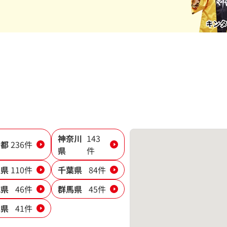
神奈川
143
京都
236件
県
件
玉県
110件
千葉県
84件
城県
46件
群馬県
45件
木県
41件