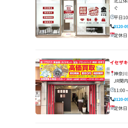
北立体
ぐ
平日10:
0120-0
定休日
イセザキ
神奈川
JR関
11:00
0120-0
定休日