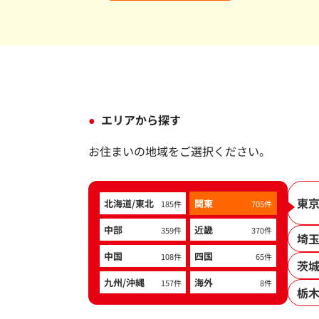
エリアから探す
お住まいの地域をご選択ください。
東
北海道/東北
関東
185件
705件
中部
近畿
359件
370件
埼
中国
四国
108件
65件
茨
九州/沖縄
海外
157件
8件
栃