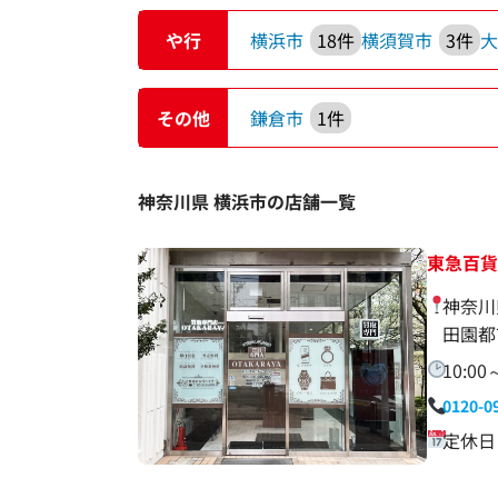
や行
横浜市
18件
横須賀市
3件
その他
鎌倉市
1件
神奈川県 横浜市の店舗一覧
東急百
神奈川
田園都
10:00
0120-0
定休日