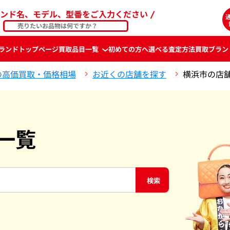
ンド名、モデル、型番をご入力ください
ランド
トップページ
買取品目一覧
初めての方へ
選べる査定方法
買取ブラン
の高価買取・価格相場
お近くの店舗を探す
横浜市の店
一覧
検索