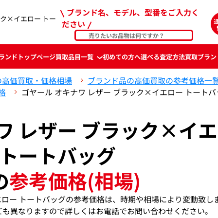
ブランド名、モデル、型番をご入力く
ック×イエロー トー
ださい
ランド
トップページ
買取品目一覧
初めての方へ
選べる査定方法
買取ブラン
の高価買取・価格相場
ブランド品の高価買取の参考価格一
格
ゴヤール オキナワ レザー ブラック×イエロー トート
ワ レザー ブラック×イ
 トートバッグ
の
参考価格(相場)
イエロー トートバッグの参考価格は、時期や相場により変動致し
ても異なりますので詳しくはお電話でお問い合わせください。