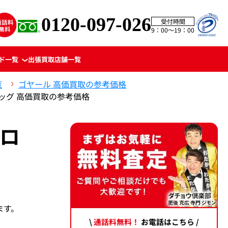
0120-097-026
受付時間
9：00〜19：00
ド一覧
出張買取
店舗一覧
覧
ゴヤール 高価買取の参考価格
バッグ 高価買取の参考価格
エロ
ます。
\
通話料無料！
お電話はこちら /