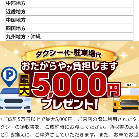
岩手県
東京都
中部地方
宮城県
神奈川県
新潟県
近畿地方
秋田県
埼玉県
富山県
三重県
中国地方
山形県
千葉県
石川県
滋賀県
鳥取県
四国地方
福島県
茨城県
山梨県
京都府
島根県
徳島県
九州地方・沖縄
栃木県
長野県
大阪府
岡山県
香川県
福岡県
群馬県
岐阜県
兵庫県
広島県
愛媛県
佐賀県
静岡県
奈良県
山口県
長崎県
愛知県
和歌山県
熊本県
大分県
宮崎県
鹿児島県
※ご成約5万円以上で最大5,000円。ご来店の際に利用されたタ
クシーの領収書を、ご成約時にお渡しください。領収書の原本
と引き換えに、ご精算させていただきます。また、お車でお越