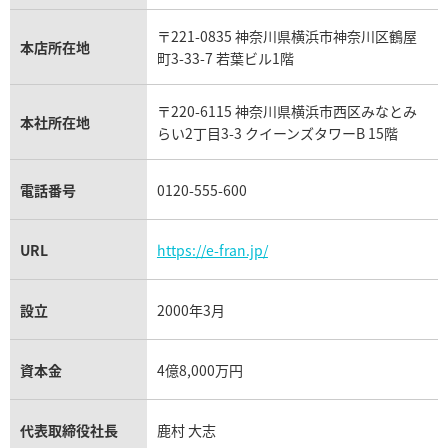
ミキモト買取
IWC買取
グラフ買取
〒221-0835 神奈川県横浜市神奈川区鶴屋
カルティエ買取
本店所在地
フランク ミュラー買取
町3-33-7 若葉ビル1階
リシャール・ミル買取
タグ・ホイヤー買取
〒220-6115 神奈川県横浜市西区みなとみ
パネライ買取
本社所在地
らい2丁目3-3 クイーンズタワーB 15階
チューダー（チュードル）買取
電話番号
0120-555-600
URL
https://e-fran.jp/
設立
2000年3月
資本金
4億8,000万円
代表取締役社長
鹿村 大志