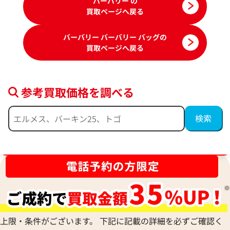
バーバリー の
買取ページへ戻る
バーバリー バーバリー バッグの
買取ページへ戻る
参考買取価格を調べる
バーバリー トートバッグ ナイロン
バーバリー トート
参考買取価格
参考買取価格
ブランド品買取強化中！売るなら今！
45,000
円
45,000
円
2026年6月13日時点
2026年6月17日時
上限・条件がございます。 下記に記載の詳細を必ずご確認く