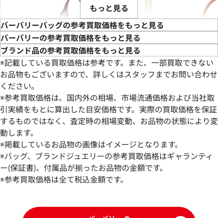
もっと見る
バーバリーバッグの参考買取価格をもっと見る
バーバリーの参考買取価格をもっと見る
ブランド品の参考買取価格をもっと見る
※記載している買取価格は参考です。また、一部買取できない
お品物もございますので、詳しくはスタッフまでお問い合わせ
ください。
※参考買取価格は、国内外の相場、市場流通価格および当社取
引実績をもとに算出した目安価格です。実際の買取価格を保証
するものではなく、査定時の相場変動、お品物の状態により変
動します。
バーバリー トートバッグ キャンバス
バーバリー ハンド
※掲載しているお品物の画像はイメージとなります。
参考買取価格
参考買取価格
※バッグ、ブランドジュエリーの参考買取価格はギャランティ
48,000
ー(保証書)、付属品が揃ったお品物の金額です。
円
47,000
円
2025年6月17日時点
2026年3月13日時
※参考買取価格は全て税込金額です。