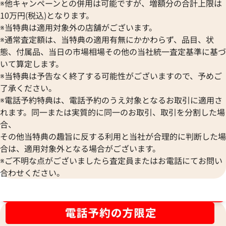
※他キャンペーンとの併用は可能ですが、増額分の合計上限は
10万円(税込)となります。
※当特典は適用対象外の店舗がございます。
※通常査定額は、当特典の適用有無にかかわらず、品目、状
態、付属品、当日の市場相場その他の当社統一査定基準に基づ
いて算定します。
※当特典は予告なく終了する可能性がございますので、予めご
了承ください。
バーバリー トートバッグ キャンバス レザ
バーバリー トート
※電話予約特典は、電話予約のうえ対象となるお取引に適用さ
ー
ー
れます。同一または実質的に同一のお取引、取引を分割した場
参考買取価格
参考買取価格
合、
43,000
円
38,000
円
その他当特典の趣旨に反する利用と当社が合理的に判断した場
2026年5月17日時点
2026年4月3日時点
合は、適用対象外となる場合がございます。
※ご不明な点がございましたら査定員またはお電話にてお問い
合わせください。
ブランド品買取強化中！売るなら今！