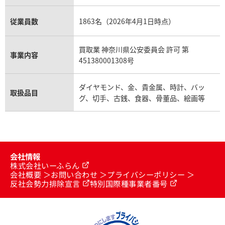
従業員数
1863名（2026年4月1日時点）
買取業 神奈川県公安委員会 許可 第
事業内容
451380001308号
ダイヤモンド、金、貴金属、時計、バッ
取扱品目
グ、切手、古銭、食器、骨董品、絵画等
会社情報
株式会社いーふらん
会社概要
お問い合わせ
プライバシーポリシー
反社会勢力排除宣言
特別国際種事業者番号