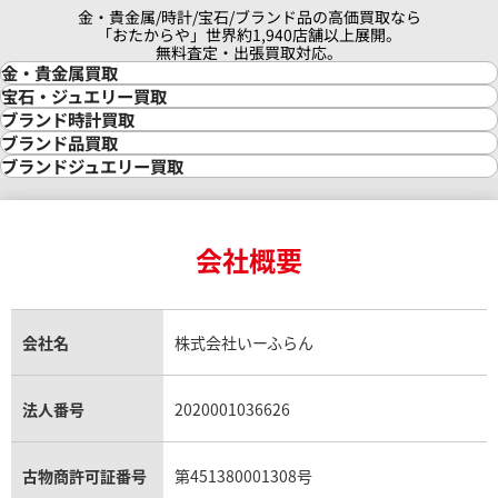
金・貴金属/時計/宝石/ブランド品の高価買取なら
「おたからや」世界約1,940店舗以上展開。
無料査定・出張買取対応。
金・貴金属買取
金買取
宝石・ジュエリー買取
金の相場価格情報
宝石・ジュエリー買取
ブランド時計買取
金の参考買取価格一覧
ダイヤモンド買取
時計買取
ブランド品買取
インゴット買取
ダイヤモンド・宝石の参考価格一覧
ロレックス買取
ブランド買取
ブランドジュエリー買取
インゴットの相場価格情報
リング・結婚指輪買取
ロレックス デイトナ買取
ルイ・ヴィトン買取
カルティエ買取
24金買取
エメラルド買取
ロレックス サブマリーナー買取
ルイ・ヴィトン買取の参考価格一覧
ティファニー買取
24金の相場価格情報
サファイア買取
ロレックス GMTマスター買取
エルメス買取
ブルガリ買取
18金買取
ルビー買取
ロレックス エクスプローラー買取
会社概要
エルメス バーキン買取
ヴァンクリーフ＆アーペル買取
18金の相場価格情報
ヒスイ買取
ロレックス デイトジャスト買取
エルメス ケリー買取
ハリーウィンストン買取
金のアクセサリー買取
オパール買取
ロレックス 買取の参考価格一覧
エルメス買取の参考価格一覧
クロムハーツ買取
金貨買取
トパーズ買取
パテック フィリップ買取
シャネル買取
フレッド買取
貴金属買取
タンザナイト買取
パテック フィリップノーチラス買取
シャネル マトラッセ買取
ショーメ買取
会社名
株式会社いーふらん
プラチナ買取
アメジスト買取
オーデマ ピゲ買取
シャネル買取の参考価格一覧
ショパール買取
銀・シルバー買取
パライバトルマリン買取
オーデマ ピゲ ロイヤルオーク買取
ディオール買取
タサキ買取
パラジウム買取
キャッツアイ買取
ヴァシュロン・コンスタンタン買取
セリーヌ買取
法人番号
2020001036626
ダミアーニ買取
アレキサンドライト買取
A.ランゲ&ゾーネ買取
フェンディ買取
ピアジェ買取
ガーネット買取
ブレゲ買取
グッチ買取
ブシュロン買取
アクアマリン買取
オメガ買取
プラダ買取
古物商許可証番号
第451380001308号
モーブッサン買取
ウブロ買取