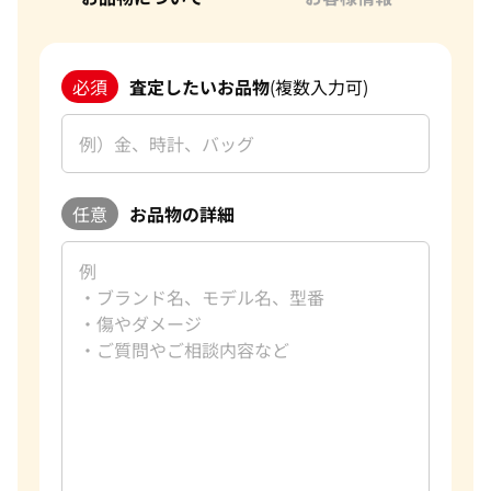
必須
査定したいお品物
(複数入力可)
任意
お品物の詳細