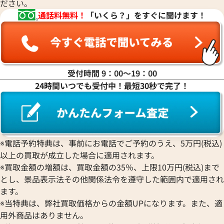
ださい。
通話料無料！
「いくら？」をすぐに聞けます！
受付時間 9：00〜19：00
24時間いつでも受付中！最短30秒で完了！
バーバリー トートバッグ PVC
バーバリー トート
ー
参考買取価格
参考買取価格
44,000
円
44,000
円
※電話予約特典は、事前にお電話でご予約のうえ、5万円(税込)
2025年10月17日時点
2026年5月17日時
以上の買取が成立した場合に適用されます。
※買取金額の増額は、買取金額の35％、上限10万円(税込)まで
とし、景品表示法その他関係法令を遵守した範囲内で適用され
ます。
※当特典は、弊社買取価格からの金額UPになります。また、適
用外商品はありません。