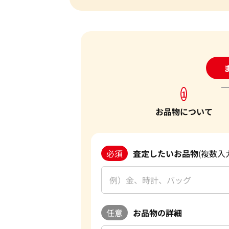
24
1
お品物について
必須
査定したいお品物
(複数入
任意
お品物の詳細