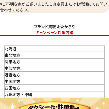
※ご不明な点がございましたら査定員またはお電話にてお問い
合わせください。
ブランド買取 おたからや
キャンペーン対象店舗
北海道
東北地方
青森県
関東地方
岩手県
東京都
中部地方
宮城県
神奈川県
新潟県
近畿地方
秋田県
埼玉県
富山県
三重県
中国地方
山形県
千葉県
石川県
滋賀県
鳥取県
四国地方
福島県
茨城県
山梨県
京都府
島根県
徳島県
九州地方・沖縄
栃木県
長野県
大阪府
岡山県
香川県
福岡県
群馬県
岐阜県
兵庫県
広島県
愛媛県
佐賀県