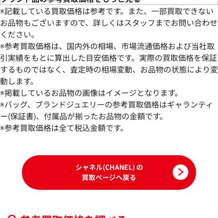
※記載している買取価格は参考です。また、一部買取できない
お品物もございますので、詳しくはスタッフまでお問い合わせ
ください。
※参考買取価格は、国内外の相場、市場流通価格および当社取
引実績をもとに算出した目安価格です。実際の買取価格を保証
するものではなく、査定時の相場変動、お品物の状態により変
動します。
シャネル アンサンブル
シャネル Tシャツ
※掲載しているお品物の画像はイメージとなります。
参考買取価格
参考買取価格
※バッグ、ブランドジュエリーの参考買取価格はギャランティ
114,000
ー(保証書)、付属品が揃ったお品物の金額です。
円
103,000
円
2026年6月3日時点
2025年9月3日時点
※参考買取価格は全て税込金額です。
シャネル(CHANEL) の
買取ページへ戻る