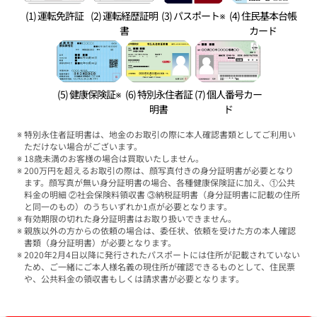
(1) 運転免許証
(2) 運転経歴証明
(3) パスポート※
(4) 住民基本台帳
書
カード
(5) 健康保険証※
(6) 特別永住者証
(7) 個人番号カー
明書
ド
特別永住者証明書は、地金のお取引の際に本人確認書類としてご利用い
ただけない場合がございます。
18歳未満のお客様の場合は買取いたしません。
200万円を超えるお取引の際は、顔写真付きの身分証明書が必要となり
ます。顔写真が無い身分証明書の場合、各種健康保険証に加え、①公共
料金の明細 ②社会保険料領収書 ③納税証明書（身分証明書に記載の住所
と同一のもの）のうちいずれか1点が必要となります。
有効期限の切れた身分証明書はお取り扱いできません。
親族以外の方からの依頼の場合は、委任状、依頼を受けた方の本人確認
書類（身分証明書）が必要となります。
2020年2月4日以降に発行されたパスポートには住所が記載されていない
ため、ご一緒にご本人様名義の現住所が確認できるものとして、住民票
や、公共料金の領収書もしくは請求書が必要となります。
ブランド品買取強化中！売るなら今！