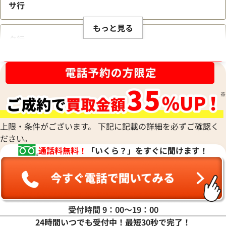
サ行
もっと見る
タ行
ブランド品買取強化中！売るなら今！
ナ行
ハ行
上限・条件がございます。 下記に記載の詳細を必ずご確認く
ださい。
マ行
通話料無料！
「いくら？」をすぐに聞けます！
ヤ行
ラ行
受付時間 9：00〜19：00
24時間いつでも受付中！最短30秒で完了！