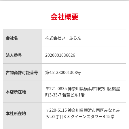
24金買取
エメラルド買取
ロレックス サブマリーナー買取
ルイ・ヴィトン買取の参考価格一覧
ティファニー買取
24金の相場価格情報
サファイア買取
ロレックス GMTマスター買取
エルメス買取
ブルガリ買取
18金買取
ルビー買取
ロレックス エクスプローラー買取
会社概要
エルメス バーキン買取
ヴァンクリーフ＆アーペル買取
18金の相場価格情報
ヒスイ買取
ロレックス デイトジャスト買取
エルメス ケリー買取
ハリーウィンストン買取
金のアクセサリー買取
オパール買取
ロレックス 買取の参考価格一覧
エルメス買取の参考価格一覧
クロムハーツ買取
金貨買取
トパーズ買取
パテック フィリップ買取
シャネル買取
フレッド買取
貴金属買取
タンザナイト買取
パテック フィリップノーチラス買取
シャネル マトラッセ買取
ショーメ買取
会社名
株式会社いーふらん
プラチナ買取
アメジスト買取
オーデマ ピゲ買取
シャネル買取の参考価格一覧
ショパール買取
銀・シルバー買取
パライバトルマリン買取
オーデマ ピゲ ロイヤルオーク買取
ディオール買取
タサキ買取
パラジウム買取
キャッツアイ買取
ヴァシュロン・コンスタンタン買取
セリーヌ買取
法人番号
2020001036626
ダミアーニ買取
アレキサンドライト買取
A.ランゲ&ゾーネ買取
フェンディ買取
ピアジェ買取
ガーネット買取
ブレゲ買取
グッチ買取
ブシュロン買取
アクアマリン買取
オメガ買取
プラダ買取
古物商許可証番号
第451380001308号
モーブッサン買取
ウブロ買取
ミキモト買取
IWC買取
グラフ買取
〒221-0835 神奈川県横浜市神奈川区鶴屋
カルティエ買取
本店所在地
フランク ミュラー買取
町3-33-7 若葉ビル1階
リシャール・ミル買取
タグ・ホイヤー買取
〒220-6115 神奈川県横浜市西区みなとみ
パネライ買取
本社所在地
らい2丁目3-3 クイーンズタワーB 15階
チューダー（チュードル）買取