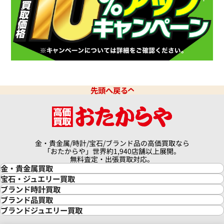
先頭へ戻る
金・貴金属/時計/宝石/ブランド品の高価買取なら
「おたからや」世界約1,940店舗以上展開。
無料査定・出張買取対応。
金・貴金属買取
金買取
宝石・ジュエリー買取
金の相場価格情報
宝石・ジュエリー買取
ブランド時計買取
金の参考買取価格一覧
ダイヤモンド買取
時計買取
ブランド品買取
インゴット買取
ダイヤモンド・宝石の参考価格一覧
ロレックス買取
ブランド買取
ブランドジュエリー買取
インゴットの相場価格情報
リング・結婚指輪買取
ロレックス デイトナ買取
ルイ・ヴィトン買取
カルティエ買取