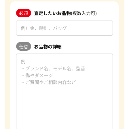
必須
査定したいお品物
(複数入力可)
任意
お品物の詳細