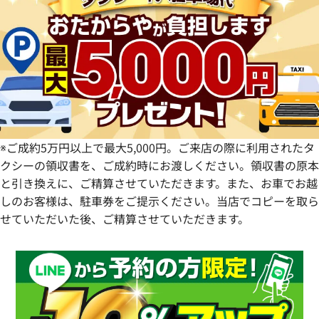
静岡県
奈良県
山口県
長崎県
愛知県
和歌山県
熊本県
大分県
宮崎県
鹿児島県
※ご成約5万円以上で最大5,000円。ご来店の際に利用されたタ
クシーの領収書を、ご成約時にお渡しください。領収書の原本
と引き換えに、ご精算させていただきます。また、お車でお越
しのお客様は、駐車券をご提示ください。当店でコピーを取ら
せていただいた後、ご精算させていただきます。