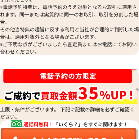
※電話予約特典は、電話予約のうえ対象となるお取引に適用さ
れます。同一または実質的に同一のお取引、取引を分割した場
シャネル パンツ
シャネル トップス
合、
参考買取価格
参考買取価格
その他当特典の趣旨に反する利用と当社が合理的に判断した場
37,000
円
28,000
円
合は、適用対象外となる場合がございます。
2025年7月3日時点
2025年7月3日時点
※ご不明な点がございましたら査定員またはお電話にてお問い
合わせください。
ブランド品買取強化中！売るなら今！
上限・条件がございます。 下記に記載の詳細を必ずご確認く
ださい。
通話料無料！
「いくら？」をすぐに聞けます！