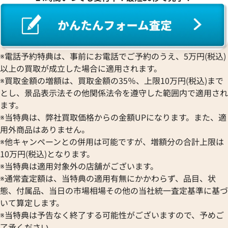
シャネル セットアップ
シャネル パンツ
※電話予約特典は、事前にお電話でご予約のうえ、5万円(税込)
参考買取価格
参考買取価格
以上の買取が成立した場合に適用されます。
63,000
円
45,000
円
※買取金額の増額は、買取金額の35％、上限10万円(税込)まで
2026年3月3日時点
2025年6月3日時点
とし、景品表示法その他関係法令を遵守した範囲内で適用され
ます。
※当特典は、弊社買取価格からの金額UPになります。また、適
用外商品はありません。
※他キャンペーンとの併用は可能ですが、増額分の合計上限は
10万円(税込)となります。
※当特典は適用対象外の店舗がございます。
※通常査定額は、当特典の適用有無にかかわらず、品目、状
態、付属品、当日の市場相場その他の当社統一査定基準に基づ
いて算定します。
※当特典は予告なく終了する可能性がございますので、予めご
了承ください。