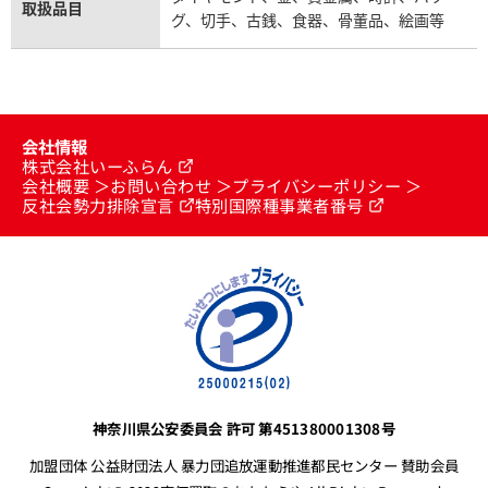
取扱品目
グ、切手、古銭、食器、骨董品、絵画等
会社情報
株式会社いーふらん
会社概要
お問い合わせ
プライバシーポリシー
反社会勢力排除宣言
特別国際種事業者番号
神奈川県公安委員会 許可 第451380001308号
加盟団体 公益財団法人 暴力団追放運動推進都民センター 賛助会員