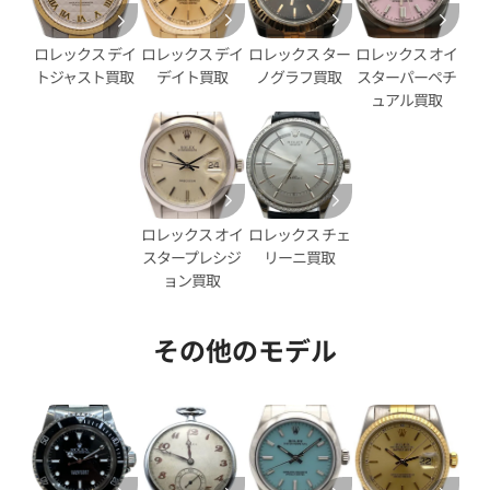
年3月時点の参考買取価格です
※2026年3月時点の参考買取
ロレックス デイ
ロレックス ター
ロレックス オイ
ロレックス デイ
デイト買取
ノグラフ買取
スターパーペチ
トジャスト買取
ュアル買取
ロレックス オイ
ロレックス チェ
スタープレシジ
リーニ買取
ョン買取
その他のモデル
エアキング 14010M ピンク文
ロレックス エアキング 1400
字盤
価格
参考買取価格
830,000
円
年6月時点の参考買取価格です
※2026年6月時点の参考買取