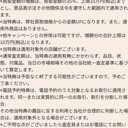
SEIKO
※買取金額の増額は、買取金額の35％、上限10万円(税込)まで
ブルガリ
オメガ
セイコー
とし、景品表示法その他関係法令を遵守した範囲内で適用され
Breguet
ORIENT
CENTURY
ます。
ブレゲ
オリエント
センチュリー
※当特典は、弊社買取価格からの金額UPになります。また、適
BULOVA
ORIS
ZENITH
用外商品はありません。
ブローバ
オリス
ゼニス
※他キャンペーンとの併用は可能ですが、増額分の合計上限は
Bell & Ross
Audemars Piguet
10万円(税込)となります。
ベル＆ロス
オーデマ ピゲ
※当特典は適用対象外の店舗がございます。
BAUME＆MERCIER
Vacheron Constantin
※通常査定額は、当特典の適用有無にかかわらず、品目、状
ボーム＆メルシエ
ヴァシュロン・コンスタンタン
態、付属品、当日の市場相場その他の当社統一査定基準に基づ
BALL Watch
Van Cleef & Arpels
いて算定します。
ボール ウォッチ
ヴァンクリーフ＆アーペル
※当特典は予告なく終了する可能性がございますので、予めご
Versace
エアキング 14010 ブラック文
ロレックス エアキング 1401
了承ください。
ヴェルサーチ
字盤
※電話予約特典は、電話予約のうえ対象となるお取引に適用さ
Wempe
れます。同一または実質的に同一のお取引、取引を分割した場
価格
参考買取価格
ヴェンペ
合、
670,000
円
年6月時点の参考買取価格です
※2025年11月時点の参考買取
その他当特典の趣旨に反する利用と当社が合理的に判断した場
合は、適用対象外となる場合がございます。
※ご不明な点がございましたら査定員またはお電話にてお問い