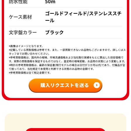
防水性能
50m
ゴールドフィールド/ステンレススチ
ケース素材
ール
文字盤カラー
ブラック
※画像はイメージとなります。
※記載している買取価格は参考です。また、一部買取できないお品物もございますので、詳しくはス
タッフまでお問い合わせください。
※参考買取価格は、国内外の相場、市場流通価格および当社取引実績をもとに算出した目安価格で
す。実際の買取価格を保証するものではなく、査定時の相場変動、お品物の状態により変動します。
※時計の参考買取価格は、最新の保証書(現行モデルの場合は日付が３か月以内)であり、付属品が全
て揃っており、当社規定で未使用と判断できる状態のお品物の金額です。
※参考買取価格は全て税込金額です。