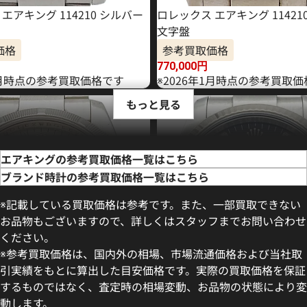
エアキング 114210 シルバー
ロレックス エアキング 11421
文字盤
価格
参考買取価格
770,000
円
年5月時点の参考買取価格です
※2026年1月時点の参考買取
もっと見る
エアキングの参考買取価格一覧はこちら
ブランド時計の参考買取価格一覧はこちら
※記載している買取価格は参考です。また、一部買取できない
お品物もございますので、詳しくはスタッフまでお問い合わせ
ください。
※参考買取価格は、国内外の相場、市場流通価格および当社取
引実績をもとに算出した目安価格です。実際の買取価格を保証
するものではなく、査定時の相場変動、お品物の状態により変
動します。