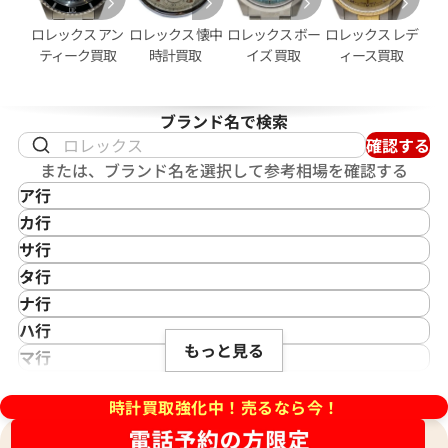
ロレックス アン
ロレックス 懐中
ロレックス ボー
ロレックス レデ
ティーク買取
時計買取
イズ 買取
ィース買取
ブランド名で検索
確認する
または、ブランド名を選択して参考相場を確認する
ア行
IKEPOD
カ行
アイクポッド
CASIO
サ行
IWC
カシオ
Saint Laurent
タ行
アイダブリューシー
Cartier
サンローラン
TAG Heuer
ナ行
Azimuth
カルティエ
Shellman
エアキング 14000 ブルー文字
ロレックス エアキング 1400
タグ・ホイヤー
NOMOS Glashütte
ハ行
アジムース
Gaga Milano
シェルマン
Daniel Roth
盤
もっと見る
ノモス グラスヒュッテ
Hamilton
マ行
ANONIMO
ガガミラノ
CITIZEN
ダニエル・ロート
価格
参考買取価格
ハミルトン
MIDO
ラ行
アノーニモ
Quinting
シチズン
TUDOR
Harry Winston
770,000
円
ミドー
時計買取強化中！売るなら今！
RALPH LAUREN
Alain Silberstein
クインティング
CHANEL
年1月時点の参考買取価格です
※2026年4月時点の参考買取
チューダー(チュードル)
ハリー・ウィンストン
MAURICE LACROIX
ラルフ ローレン
アラン・シルベスタイン
Cuervo y Sobrinos
シャネル
Tiffany & Co.