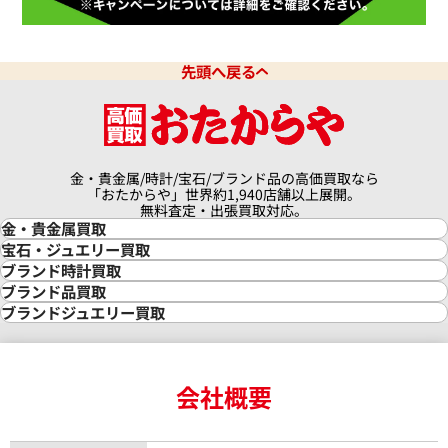
先頭へ戻る
金・貴金属/時計/宝石/ブランド品の高価買取なら
「おたからや」世界約1,940店舗以上展開。
無料査定・出張買取対応。
金・貴金属買取
金買取
宝石・ジュエリー買取
金の相場価格情報
宝石・ジュエリー買取
ブランド時計買取
金の参考買取価格一覧
ダイヤモンド買取
時計買取
ブランド品買取
インゴット買取
ダイヤモンド・宝石の参考価格一覧
ロレックス買取
ブランド買取
ブランドジュエリー買取
インゴットの相場価格情報
リング・結婚指輪買取
ロレックス デイトナ買取
ルイ・ヴィトン買取
カルティエ買取
24金買取
エメラルド買取
ロレックス サブマリーナー買取
ルイ・ヴィトン買取の参考価格一覧
ティファニー買取
24金の相場価格情報
サファイア買取
ロレックス GMTマスター買取
エルメス買取
ブルガリ買取
18金買取
ルビー買取
ロレックス エクスプローラー買取
会社概要
エルメス バーキン買取
ヴァンクリーフ＆アーペル買取
18金の相場価格情報
ヒスイ買取
ロレックス デイトジャスト買取
エルメス ケリー買取
ハリーウィンストン買取
金のアクセサリー買取
オパール買取
ロレックス 買取の参考価格一覧
エルメス買取の参考価格一覧
クロムハーツ買取