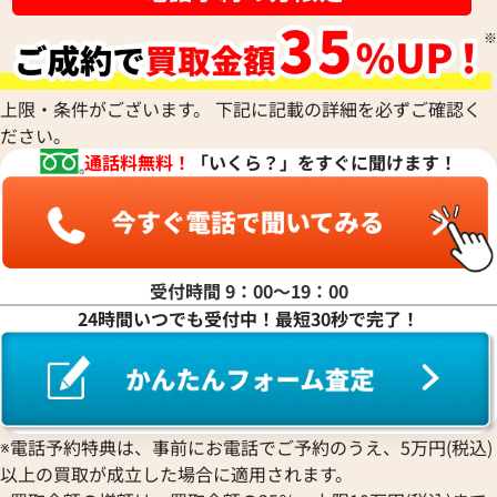
Patek Philippe
モーリス・ラクロア
Richard Mille
Armand Nicolet
クエルボ・イ・ソブリノス
Chopard
ティファニー
パテック フィリップ
リシャール・ミル
アルマン・ニコレ
CVSTOS
ショパール
Dior
Panerai
Louis Vuitton
WALTHAM
クストス
CHAUMET
ディオール
パネライ
ルイ・ヴィトン
ウォルサム
Chronoswiss
ショーメ
Parmigiani Fleurier
上限・条件がございます。 下記に記載の詳細を必ずご確認く
Luminox
HUBLOT
クロノスイス
Jacob & Co.
ださい。
パルミジャーニ・フルリエ
ルミノックス
ウブロ
GUCCI
ジェイコブ
Piaget
通話料無料！
「いくら？」をすぐに聞けます！
Ressence
ETERNA
グッチ
Gerald Genta
ピアジェ
レッセンス
エテルナ
Graham
ジェラルド・ジェンタ
PIERRE KUNZ
ROGER DUBUIS
EDOX
グラハム
Jaeger-LeCoultre
ピエール・クンツ
ロジェ・デュブイ
エドックス
Grand Seiko
ジャガー・ルクルト
FRANCK MULLER
ROLEX
EBERHARD
グランドセイコー
Jaquet Droz
受付時間 9：00〜19：00
フランク ミュラー
ロレックス
エベラール
CORUM
ジャケ・ドロー
24時間いつでも受付中！最短30秒で完了！
BOUCHERON
LONGINES
EBEL
コルム
Girard-Perregaux
エアキング 14000 シルバー文
ロレックス エアキング 1400
ブシュロン
ロンジン
エベル
Concord
ジラール・ペルゴ
盤
BREITLING
EPOS
コンコルド
Sinn
価格
参考買取価格
ブライトリング
エポス
ジン
810,000
円
Blancpain
Hermes
STOWA
※電話予約特典は、事前にお電話でご予約のうえ、5万円(税込)
年4月時点の参考買取価格です
※2026年6月時点の参考買取
ブランパン
エルメス
ストーヴァ
以上の買取が成立した場合に適用されます。
BVLGARI
OMEGA