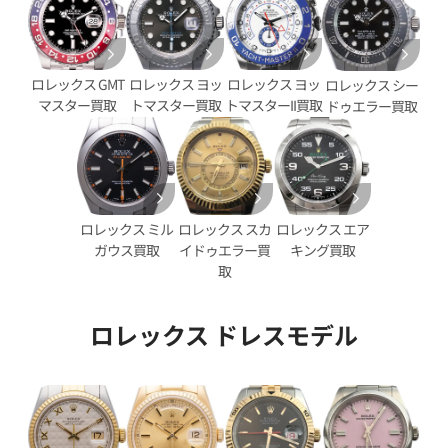
720,000
円
年3月時点の参考買取価格です
※2026年3月時点の参考買取
ロレックス GMT
ロレックス ヨッ
ロレックス ヨッ
ロレックス シー
マスター買取
トマスター買取
トマスターII買取
ドゥエラー買取
ロレックス スカ
ロレックス エア
ロレックス ミル
イドゥエラー買
キング買取
ガウス買取
取
ロレックス ドレスモデル
エアキング 14010M ブルー文
ロレックス エアキング 14010
文字盤
価格
参考買取価格
770,000
円