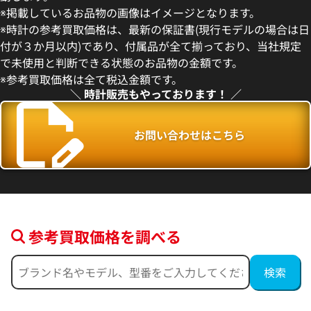
エアキング 114210 シルバー
ロレックス エアキング 11423
※掲載しているお品物の画像はイメージとなります。
※時計の参考買取価格は、最新の保証書(現行モデルの場合は日
価格
参考買取価格
付が３か月以内)であり、付属品が全て揃っており、当社規定
1,020,000
円
で未使用と判断できる状態のお品物の金額です。
年5月時点の参考買取価格です
※2025年12月時点の参考買取
※参考買取価格は全て税込金額です。
＼ 時計販売もやっております！ ／
お問い合わせはこちら
参考買取価格を調べる
エアキング 114234 シルバー
ロレックス エアキング 11423