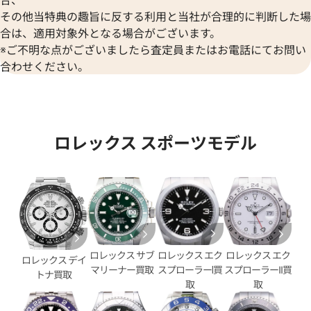
価格
参考買取価格
その他当特典の趣旨に反する利用と当社が合理的に判断した場
800,000
円
年1月時点の参考買取価格です
※2026年4月時点の参考買取
合は、適用対象外となる場合がございます。
※ご不明な点がございましたら査定員またはお電話にてお問い
合わせください。
ロレックス スポーツモデル
ロレックス エク
ロレックス サブ
ロレックス エク
ロレックス デイ
エアキング 14000M ピンク文
ロレックス エアキング 14010
スプローラーⅠ買
マリーナー買取
スプローラーII買
トナ買取
文字盤
取
取
価格
参考買取価格