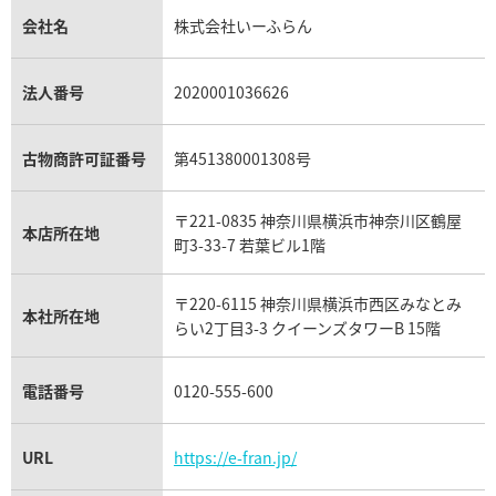
金貨買取
トパーズ買取
パテック フィリップ買取
シャネル買取
フレッド買取
貴金属買取
タンザナイト買取
パテック フィリップノーチラス買取
シャネル マトラッセ買取
ショーメ買取
会社名
株式会社いーふらん
プラチナ買取
アメジスト買取
オーデマ ピゲ買取
シャネル買取の参考価格一覧
ショパール買取
銀・シルバー買取
パライバトルマリン買取
オーデマ ピゲ ロイヤルオーク買取
ディオール買取
タサキ買取
パラジウム買取
キャッツアイ買取
ヴァシュロン・コンスタンタン買取
セリーヌ買取
法人番号
2020001036626
ダミアーニ買取
アレキサンドライト買取
A.ランゲ&ゾーネ買取
フェンディ買取
ピアジェ買取
ガーネット買取
ブレゲ買取
グッチ買取
ブシュロン買取
アクアマリン買取
オメガ買取
プラダ買取
古物商許可証番号
第451380001308号
モーブッサン買取
ウブロ買取
ミキモト買取
IWC買取
グラフ買取
〒221-0835 神奈川県横浜市神奈川区鶴屋
カルティエ買取
本店所在地
フランク ミュラー買取
町3-33-7 若葉ビル1階
リシャール・ミル買取
タグ・ホイヤー買取
〒220-6115 神奈川県横浜市西区みなとみ
パネライ買取
本社所在地
らい2丁目3-3 クイーンズタワーB 15階
チューダー（チュードル）買取
電話番号
0120-555-600
URL
https://e-fran.jp/