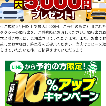
※ご成約5万円以上で最大5,000円。ご来店の際に利用された
タクシーの領収書を、ご成約時にお渡しください。領収書の原
本と引き換えに、ご精算させていただきます。また、お車でお
越しのお客様は、駐車券をご提示ください。当店でコピーを取
らせていただいた後、ご精算させていただきます。
エアキング SS ホワイト 5500
ロレックス エアキング 5700
字盤
参考買取価格
価格はお問い合わせください
価格
電話で聞く
12月9日時点の参考買取価格です