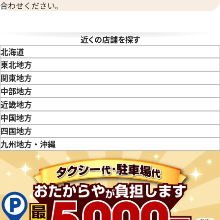
合わせください。
近くの店舗を探す
北海道
東北地方
青森県
岩手県
宮城県
秋田県
山形県
福島県
関東地方
東京都
神奈川県
埼玉県
千葉県
茨城県
栃木県
群馬県
中部地方
新潟県
富山県
石川県
山梨県
長野県
岐阜県
静岡県
愛知県
近畿地方
三重県
滋賀県
京都府
大阪府
兵庫県
奈良県
和歌山県
中国地方
鳥取県
島根県
岡山県
広島県
山口県
四国地方
エアキング 5500 ブラック文
ロレックス エアキング 5500
徳島県
香川県
愛媛県
九州地方・沖縄
字盤
福岡県
佐賀県
長崎県
熊本県
大分県
宮崎県
鹿児島県
価格
参考買取価格
640,000
円
年6月時点の参考買取価格です
※2026年2月時点の参考買取