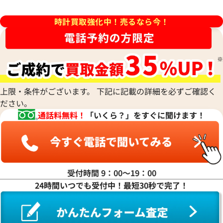
文字盤
価格
参考買取価格
時計買取強化中！売るなら今！
700,000
円
年6月時点の参考買取価格です
※2024年3月時点の参考買取
上限・条件がございます。 下記に記載の詳細を必ずご確認く
ださい。
通話料無料！
「いくら？」をすぐに聞けます！
受付時間 9：00〜19：00
24時間いつでも受付中！最短30秒で完了！
エアキング 14000M ブラック
ロレックス エアキング 14000
字盤