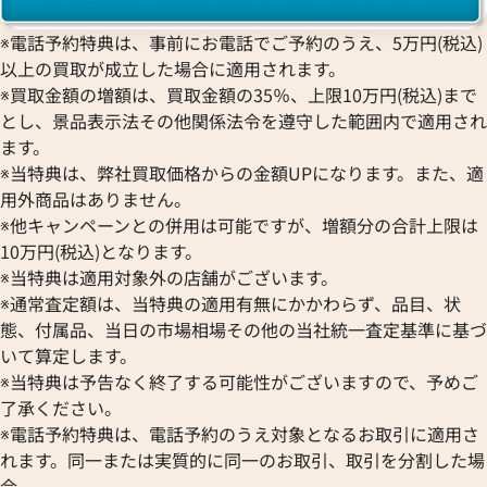
価格
参考買取価格
※電話予約特典は、事前にお電話でご予約のうえ、5万円(税込)
850,000
円
年5月時点の参考買取価格です
※2026年5月時点の参考買取
以上の買取が成立した場合に適用されます。
※買取金額の増額は、買取金額の35％、上限10万円(税込)まで
とし、景品表示法その他関係法令を遵守した範囲内で適用され
ます。
※当特典は、弊社買取価格からの金額UPになります。また、適
用外商品はありません。
※他キャンペーンとの併用は可能ですが、増額分の合計上限は
10万円(税込)となります。
※当特典は適用対象外の店舗がございます。
※通常査定額は、当特典の適用有無にかかわらず、品目、状
態、付属品、当日の市場相場その他の当社統一査定基準に基づ
いて算定します。
※当特典は予告なく終了する可能性がございますので、予めご
了承ください。
エアキング 14000M シルバー
ロレックス エアキング 14000
※電話予約特典は、電話予約のうえ対象となるお取引に適用さ
文字盤
れます。同一または実質的に同一のお取引、取引を分割した場
合、