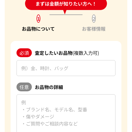
24時間受付中!
まずは金額が知りたい方へ！
問い合わせフォーム
1
2
お品物について
お客様情報
必須
査定したいお品物
(複数入力可)
任意
お品物の詳細