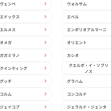
ヴェンペ
ウォルサム
参考買取価格
6,899,000
円
エドックス
エベル
※2026年1月9日時点の参考買取価格です
エルメス
エンポリオアルマーニ
オメガ
オリエント
ガガミラノ
カシオ
クエルボ・イ・ソブリ
クインティング
ノス
グッチ
グラハム
コルム
コンコルド
 アニュアル
パテック フィリップ コンプリケーション アニ
ジェイコブ
ジェラルド・ジェンタ
ルカレンダー 5396R-011