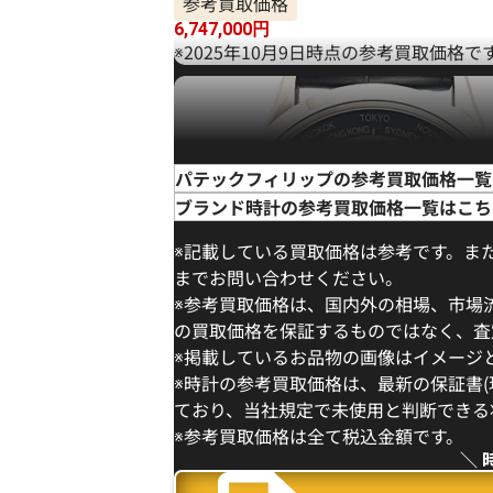
参考買取価格
6,747,000
円
※2025年10月9日時点の参考買取価格で
パテックフィリップの参考買取価格一覧
ブランド時計の参考買取価格一覧はこち
※記載している買取価格は参考です。ま
までお問い合わせください。
※参考買取価格は、国内外の相場、市場
の買取価格を保証するものではなく、査
※掲載しているお品物の画像はイメージ
※時計の参考買取価格は、最新の保証書
ており、当社規定で未使用と判断できる
パテック フィリップ コンプリケーショ
※参考買取価格は全て税込金額です。
タイム フライバッククロノグラフ 5930G-
＼ 
ー