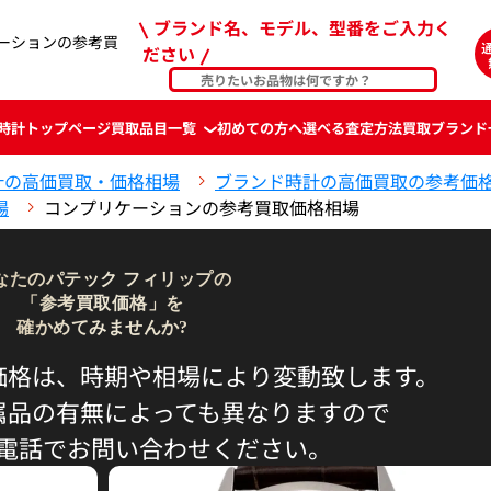
ブランド名、モデル、型番をご入力く
ケーションの参考買
ださい
時計
トップページ
買取品目一覧
初めての方へ
選べる査定方法
買取ブランド
計の高価買取・価格相場
ブランド時計の高価買取の参考価
場
コンプリケーションの参考買取価格相場
なたのパテック フィリップの
「参考買取価格」を
確かめてみませんか?
価格は、時期や相場により変動致します。
属品の有無によっても異なりますので
電話でお問い合わせください。