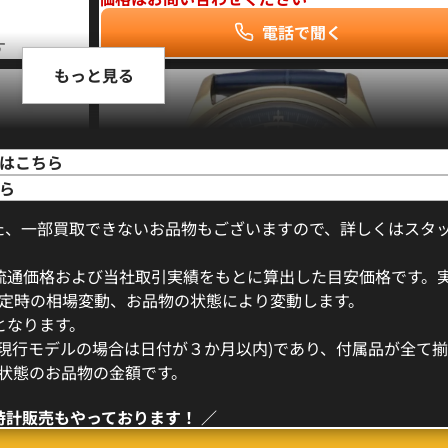
電話で聞く
す
もっと見る
はこちら
ら
た、一部買取できないお品物もございますので、詳しくはスタ
流通価格および当社取引実績をもとに算出した目安価格です。
定時の相場変動、お品物の状態により変動します。
となります。
(現行モデルの場合は日付が３か月以内)であり、付属品が全て
状態のお品物の金額です。
ン ワールド
パテック フィリップ アニュアルカレンダー ク
001 ブル
グラフ 5905R-010
時計販売もやっております！ ／