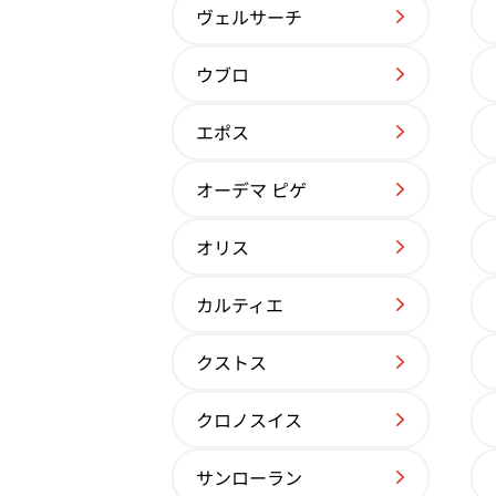
参考買取価格
ヴェルサーチ
価格はお問い合わせください
電話で聞く
ウブロ
エポス
オーデマ ピゲ
オリス
カルティエ
クストス
クロノスイス
パテックフィリップ コンプリケーション
サンローラン
カレンダー 5396R-011