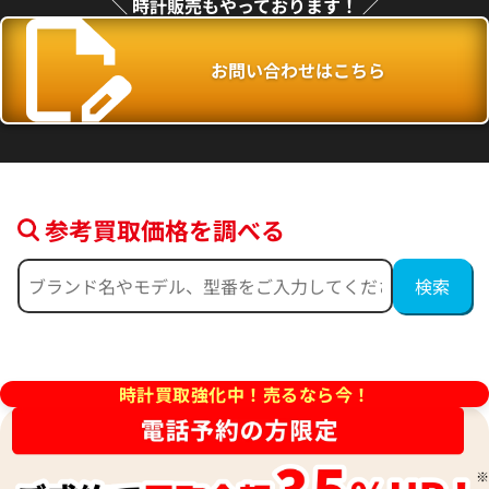
＼ 時計販売もやっております！ ／
電話で聞く
電話で聞く
お問い合わせはこちら
参考買取価格を調べる
時計買取強化中！売るなら今！
フィリップ コンプリケーション
パテック フィリップ コンプ
アニュアルカレンダー 5205R-0
価格