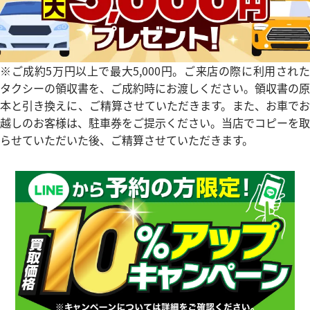
フィリップ コンプリケーション
パテック フィリップ コンプ
※ご成約5万円以上で最大5,000円。ご来店の際に利用された
5170J-001
スケルトン 5180/1R-001
タクシーの領収書を、ご成約時にお渡しください。領収書の原
価格
参考買取価格
本と引き換えに、ご精算させていただきます。また、お車でお
い合わせください
価格はお問い合わせください
越しのお客様は、駐車券をご提示ください。当店でコピーを取
らせていただいた後、ご精算させていただきます。
電話で聞く
電話で聞く