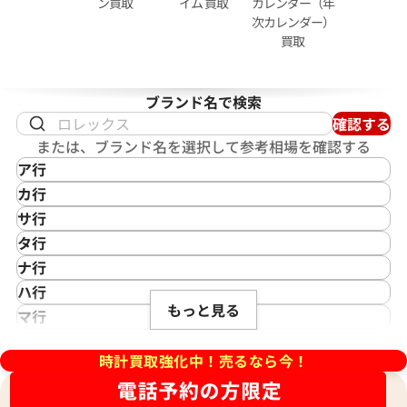
ン買取
イム 買取
カレンダー（年
-001グレー
次カレンダー）
参考買取価格
買取
価格はお問い合わせください
価格
円
電話で聞く
ブランド名で検索
2月27日時点の参考買取価格です
確認する
または、ブランド名を選択して参考相場を確認する
ア行
IKEPOD
カ行
アイクポッド
CASIO
サ行
IWC
カシオ
Saint Laurent
タ行
アイダブリューシー
Cartier
サンローラン
TAG Heuer
ナ行
Azimuth
カルティエ
Shellman
タグ・ホイヤー
NOMOS Glashütte
ハ行
アジムース
Gaga Milano
シェルマン
Daniel Roth
もっと見る
ノモス グラスヒュッテ
Hamilton
マ行
ANONIMO
ガガミラノ
CITIZEN
ダニエル・ロート
ハミルトン
MIDO
ラ行
アノーニモ
Quinting
シチズン
TUDOR
Harry Winston
ミドー
時計買取強化中！売るなら今！
RALPH LAUREN
Alain Silberstein
クインティング
CHANEL
チューダー(チュードル)
ハリー・ウィンストン
MAURICE LACROIX
ラルフ ローレン
アラン・シルベスタイン
Cuervo y Sobrinos
シャネル
Tiffany & Co.
Patek Philippe
モーリス・ラクロア
Richard Mille