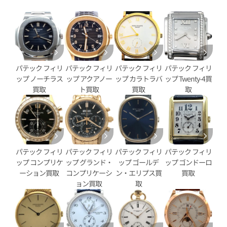
い合わせください
価格はお問い合わせください
電話で聞く
電話で聞く
パテック フィリ
パテック フィリ
パテック フィリ
パテック フィリ
ップ ノーチラス
ップ アクアノー
ップ カラトラバ
ップ Twenty-4買
買取
ト買取
買取
取
パテック フィリ
パテック フィリ
パテック フィリ
パテック フィリ
ップ コンプリケ
ップ グランド・
ップ ゴールデ
ップ ゴンドーロ
ーション買取
コンプリケーシ
ン・エリプス買
買取
ョン買取
取
フィリップ コンプリケーション
パテック フィリップ コンプ
レンダー 5396G-011
アニュアルカレンダー クロノ