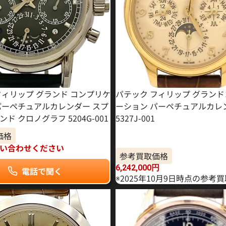
フィリップ グランド コンプリケ
パテック フィリップ グラン
パーペチュアルカレンダー スプ
ーション パーペチュアルカレ
ド クロノグラフ 5204G-001
5327J-001
価格
い合わせください
参考買取価格
6,242,000
円
電話で聞く
※2025年10月9日時点の参考