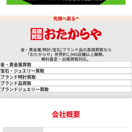
先頭へ戻る
フィリップ コンプリケーション
パテック フィリップ プチコ
01 ネイビー
ョン 5085/1A-001
価格
金・貴金属/時計/宝石/ブランド品の高価買取なら
「おたからや」世界約1,940店舗以上展開。
参考買取価格
円
無料査定・出張買取対応。
12月27日時点の参考買取価格で
3,331,000
円
金・貴金属買取
※2023年2月27日時点の参考
金買取
宝石・ジュエリー買取
金の相場価格情報
宝石・ジュエリー買取
ブランド時計買取
金の参考買取価格一覧
ダイヤモンド買取
時計買取
ブランド品買取
インゴット買取
ダイヤモンド・宝石の参考価格一覧
ロレックス買取
ブランド買取
ブランドジュエリー買取
インゴットの相場価格情報
リング・結婚指輪買取
ロレックス デイトナ買取
ルイ・ヴィトン買取
カルティエ買取
24金買取
エメラルド買取
ロレックス サブマリーナー買取
ルイ・ヴィトン買取の参考価格一覧
ティファニー買取
24金の相場価格情報
サファイア買取
ロレックス GMTマスター買取
エルメス買取
ブルガリ買取
18金買取
ルビー買取
ロレックス エクスプローラー買取
会社概要
エルメス バーキン買取
ヴァンクリーフ＆アーペル買取
18金の相場価格情報
ヒスイ買取
ロレックス デイトジャスト買取
エルメス ケリー買取
ハリーウィンストン買取
金のアクセサリー買取
オパール買取
ロレックス 買取の参考価格一覧
エルメス買取の参考価格一覧
クロムハーツ買取
金貨買取
トパーズ買取
パテック フィリップ買取
シャネル買取
フレッド買取