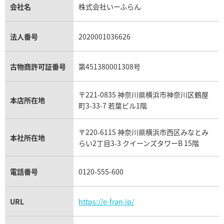
貴金属買取
タンザナイト買取
パテック フィリップノーチラス買取
シャネル マトラッセ買取
ショーメ買取
会社名
株式会社いーふらん
プラチナ買取
アメジスト買取
オーデマ ピゲ買取
シャネル買取の参考価格一覧
ショパール買取
銀・シルバー買取
パライバトルマリン買取
オーデマ ピゲ ロイヤルオーク買取
ディオール買取
タサキ買取
パラジウム買取
キャッツアイ買取
ヴァシュロン・コンスタンタン買取
セリーヌ買取
法人番号
2020001036626
ダミアーニ買取
アレキサンドライト買取
A.ランゲ&ゾーネ買取
フェンディ買取
ピアジェ買取
ガーネット買取
ブレゲ買取
グッチ買取
ブシュロン買取
フィリップ コンプリケーション
パテック フィリップ コンプ
アクアマリン買取
オメガ買取
プラダ買取
古物商許可証番号
第451380001308号
モーブッサン買取
054R-001
オフィサー 5054J-001 ホワイ
ウブロ買取
ミキモト買取
IWC買取
価格
参考買取価格
グラフ買取
〒221-0835 神奈川県横浜市神奈川区鶴屋
カルティエ買取
円
4,169,000
円
本店所在地
フランク ミュラー買取
町3-33-7 若葉ビル1階
6月27日時点の参考買取価格です
※2026年6月9日時点の参考買
リシャール・ミル買取
タグ・ホイヤー買取
〒220-6115 神奈川県横浜市西区みなとみ
パネライ買取
本社所在地
らい2丁目3-3 クイーンズタワーB 15階
チューダー（チュードル）買取
電話番号
0120-555-600
URL
https://e-fran.jp/