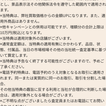
ブルガリ
オメガ
セイコー
とし、景品表示法その他関係法令を遵守した範囲内で適用され
Breguet
フィリップ ワールドタイム
パテック フィリップ コンプ
ORIENT
CENTURY
ます。
ブレゲ
10
ワールドタイム 5130G-001
オリエント
センチュリー
※当特典は、弊社買取価格からの金額UPになります。また、適
BULOVA
ORIS
ZENITH
用外商品はありません。
参考買取価格
ブローバ
オリス
ゼニス
※他キャンペーンとの併用は可能ですが、増額分の合計上限は
価格はお問い合わせください
Bell & Ross
Audemars Piguet
価格
10万円(税込)となります。
ベル＆ロス
オーデマ ピゲ
円
電話で聞く
※当特典は適用対象外の店舗がございます。
BAUME＆MERCIER
2月27日時点の参考買取価格です
Vacheron Constantin
※通常査定額は、当特典の適用有無にかかわらず、品目、状
ボーム＆メルシエ
ヴァシュロン・コンスタンタン
態、付属品、当日の市場相場その他の当社統一査定基準に基づ
BALL Watch
Van Cleef & Arpels
いて算定します。
ボール ウォッチ
ヴァンクリーフ＆アーペル
※当特典は予告なく終了する可能性がございますので、予めご
Versace
了承ください。
ヴェルサーチ
※電話予約特典は、電話予約のうえ対象となるお取引に適用さ
Wempe
れます。同一または実質的に同一のお取引、取引を分割した場
ヴェンペ
合、
その他当特典の趣旨に反する利用と当社が合理的に判断した場
合は、適用対象外となる場合がございます。
※ご不明な点がございましたら査定員またはお電話にてお問い