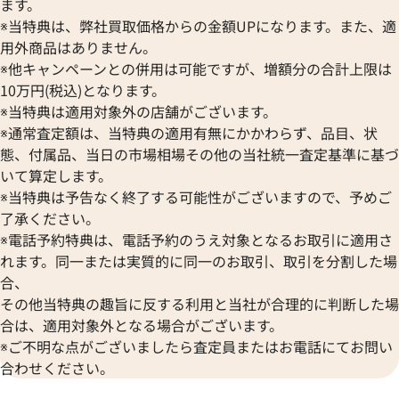
ます。
価格
参考買取価格
※当特典は、弊社買取価格からの金額UPになります。また、適
円
4,803,000
円
7月27日時点の参考買取価格です
※2025年8月27日時点の参考
用外商品はありません。
※他キャンペーンとの併用は可能ですが、増額分の合計上限は
10万円(税込)となります。
※当特典は適用対象外の店舗がございます。
※通常査定額は、当特典の適用有無にかかわらず、品目、状
態、付属品、当日の市場相場その他の当社統一査定基準に基づ
いて算定します。
※当特典は予告なく終了する可能性がございますので、予めご
了承ください。
※電話予約特典は、電話予約のうえ対象となるお取引に適用さ
れます。同一または実質的に同一のお取引、取引を分割した場
合、
その他当特典の趣旨に反する利用と当社が合理的に判断した場
合は、適用対象外となる場合がございます。
フィリップ コンプリケーション
パテックフィリップ アニュア
※ご不明な点がございましたら査定員またはお電話にてお問い
レンダー 5396R-001
ー 5396G-011
合わせください。
価格
参考買取価格