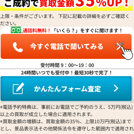
い合わせください
参考買取価格
6,899,000
円
上限・条件がございます。 下記に記載の詳細を必ずご確認く
電話で聞く
※2026年1月9日時点の参考買
ださい。
通話料無料！
「いくら？」をすぐに聞けます！
受付時間 9：00〜19：00
24時間いつでも受付中！最短30秒で完了！
※電話予約特典は、事前にお電話でご予約のうえ、5万円(税込)
以上の買取が成立した場合に適用されます。
ィリップ コンプリケーション
パテック フィリップ コンプ
※買取金額の増額は、買取金額の35％、上限10万円(税込)まで
レンダー 5396R-011
アニュアルカレンダー 5396R-0
とし、景品表示法その他関係法令を遵守した範囲内で適用され