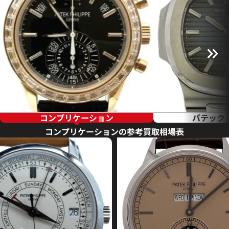
コンプリケーション
パテック
コンプリケーションの参考買取相場表