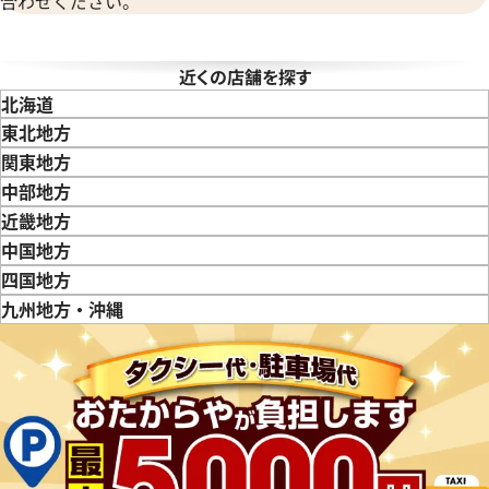
合わせください。
フィリップ コンプリケーション
パテックフィリップ コンプリ
近くの店舗を探す
 5170P-001 ネイビー
クロノグラフ 5170G-001
北海道
価格
参考買取価格
東北地方
い合わせください
価格はお問い合わせください
青森県
岩手県
宮城県
秋田県
山形県
福島県
関東地方
東京都
神奈川県
埼玉県
千葉県
茨城県
栃木県
群馬県
中部地方
電話で聞く
電話で聞く
新潟県
富山県
石川県
山梨県
長野県
岐阜県
静岡県
愛知県
近畿地方
三重県
滋賀県
京都府
大阪府
兵庫県
奈良県
和歌山県
中国地方
鳥取県
島根県
岡山県
広島県
山口県
四国地方
徳島県
香川県
愛媛県
九州地方・沖縄
福岡県
佐賀県
長崎県
熊本県
大分県
宮崎県
鹿児島県