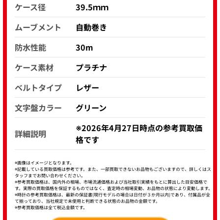
ケース径
39.5ｍｍ
ムーブメント
自動巻き
防水性能
30m
ケース素材
プラチナ
ベルトタイプ
レザー
文字盤カラー
グリーン
※2026年4月27日時点の参考買取価
詳細説明
格です
※画像はイメージとなります。
※記載している買取価格は参考です。また、一部買取できないお品物もございますので、詳しくはス
タッフまでお問い合わせください。
※参考買取価格は、国内外の相場、市場流通価格および当社取引実績をもとに算出した目安価格で
す。実際の買取価格を保証するものではなく、査定時の相場変動、お品物の状態により変動します。
※時計の参考買取価格は、最新の保証書(現行モデルの場合は日付が３か月以内)であり、付属品が全
て揃っており、当社規定で未使用と判断できる状態のお品物の金額です。
※参考買取価格は全て税込金額です。