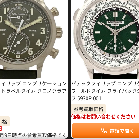
フィリップ コンプリケーション
パテックフィリップ コンプリ
 トラベルタイム クロノグラフ
ワールドタイム フライバック
フ 5930P-001
参考買取価格
価格はお問い合わせください
価格
円
電話で聞く
10月9日時点の参考買取価格です