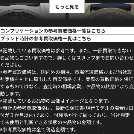
もっと見る
コンプリケーションの参考買取価格一覧はこちら
ブランド時計の参考買取価格一覧はこちら
※記載している買取価格は参考です。また、一部買取できない
お品物もございますので、詳しくはスタッフまでお問い合わせ
ください。
※参考買取価格は、国内外の相場、市場流通価格および当社取
引実績をもとに算出した目安価格です。実際の買取価格を保証
するものではなく、査定時の相場変動、お品物の状態により変
動します。
フィリップ コンプリケーション
パテック フィリップ アニュ
※掲載しているお品物の画像はイメージとなります。
イム フライバッククロノグラ
ー クロノグラフ 5905R-010
※時計の参考買取価格は、最新の保証書(現行モデルの場合は日
-001 ブルー
付が３か月以内)であり、付属品が全て揃っており、当社規定
価格
参考買取価格
で未使用と判断できる状態のお品物の金額です。
い合わせください
価格はお問い合わせください
※参考買取価格は全て税込金額です。