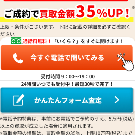
Armand Nicolet
フィリップ コンプリケーション
パテック フィリップ コンプ
クエルボ・イ・ソブリノス
Chopard
ティファニー
パテック フィリップ
リシャール・ミル
 5230G-001
ワールドタイム 5230R-001
アルマン・ニコレ
CVSTOS
ショパール
Dior
Panerai
Louis Vuitton
WALTHAM
クストス
CHAUMET
ディオール
価格
パネライ
ルイ・ヴィトン
ウォルサム
Chronoswiss
ショーメ
い合わせください
Parmigiani Fleurier
上限・条件がございます。 下記に記載の詳細を必ずご確認く
Luminox
HUBLOT
参考買取価格
クロノスイス
Jacob & Co.
ださい。
パルミジャーニ・フルリエ
ルミノックス
ウブロ
GUCCI
5,931,000
円
ジェイコブ
電話で聞く
Piaget
通話料無料！
「いくら？」をすぐに聞けます！
Ressence
※2026年2月27日時点の参考
ETERNA
グッチ
Gerald Genta
ピアジェ
レッセンス
エテルナ
Graham
ジェラルド・ジェンタ
PIERRE KUNZ
ROGER DUBUIS
EDOX
グラハム
Jaeger-LeCoultre
ピエール・クンツ
ロジェ・デュブイ
エドックス
Grand Seiko
ジャガー・ルクルト
FRANCK MULLER
ROLEX
EBERHARD
グランドセイコー
Jaquet Droz
受付時間 9：00〜19：00
フランク ミュラー
ロレックス
エベラール
CORUM
ジャケ・ドロー
24時間いつでも受付中！最短30秒で完了！
BOUCHERON
LONGINES
EBEL
コルム
Girard-Perregaux
ブシュロン
ロンジン
エベル
Concord
ジラール・ペルゴ
BREITLING
EPOS
コンコルド
Sinn
ブライトリング
エポス
ジン
Blancpain
Hermes
STOWA
※電話予約特典は、事前にお電話でご予約のうえ、5万円(税込)
ブランパン
エルメス
ストーヴァ
以上の買取が成立した場合に適用されます。
BVLGARI
OMEGA
SEIKO
※買取金額の増額は、買取金額の35％、上限10万円(税込)まで