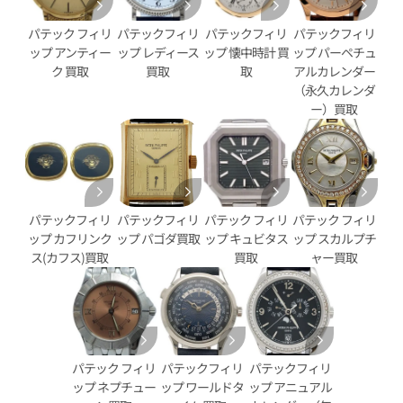
5960/01G-001
パテック フィリ
パテックフィリ
パテックフィリ
パテックフィリ
価格
参考買取価格
ップ アンティー
ップ レディース
ップ 懐中時計 買
ップ パーペチュ
円
6,747,000
円
ク 買取
買取
取
アルカレンダー
4月27日時点の参考買取価格です
※2026年2月27日時点の参考
（永久カレンダ
ー）買取
パテックフィリ
パテックフィリ
パテック フィリ
パテック フィリ
ップ カフリンク
ップ パゴダ買取
ップ キュビタス
ップ スカルプチ
ス(カフス)買取
買取
ャー買取
パテック フィリ
パテックフィリ
パテックフィリ
フィリップ コンプリケーション
パテック フィリップ コンプ
ップ ネプチュー
ップ ワールドタ
ップ アニュアル
カレンダー レギュレーター
ワールドタイム 5230P-001 