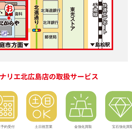
ナリエ北広島店の
取扱サービス
店予約受付
土日祝営業
金強化買取
宝石強化買