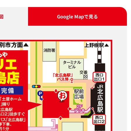
図
Google Map
で見る