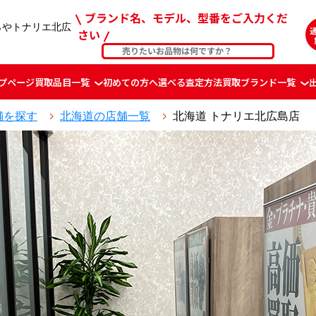
ブランド名、モデル、型番をご入力くだ
らやトナリエ北広
さい
プページ
買取品目一覧
初めての方へ
選べる査定方法
買取ブランド一覧
舗を探す
北海道の店舗一覧
北海道 トナリエ北広島店