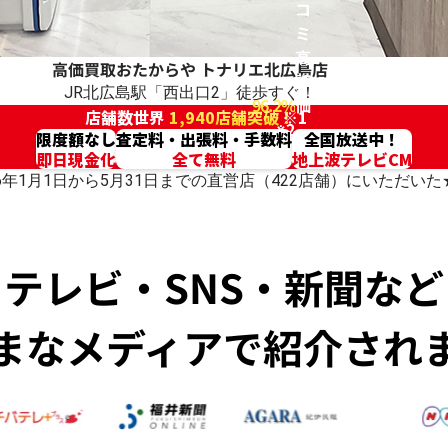
コ
ミ
高
高価買取おたからや
トナリエ北広島店
評
JR北広島駅「西出口2」徒歩すぐ！
96.2%
価
店舗数世界
1,940店舗突破！
※1
※2
限度額なし
査定料・出張料・手数料
全国放送中！
即日現金化
全て無料
地上波テレビCM
026年1月1日から5月31日までの直営店（422店舗）にいただ
テレビ・SNS・新聞など
まなメディアで紹介され