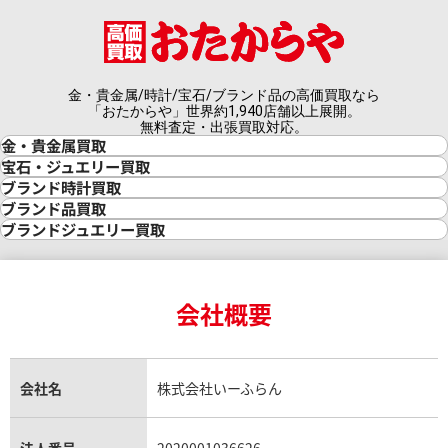
金・貴金属/時計/宝石/ブランド品の高価買取なら
「おたからや」世界約1,940店舗以上展開。
無料査定・出張買取対応。
金・貴金属買取
金買取
宝石・ジュエリー買取
金の相場価格情報
宝石・ジュエリー買取
ブランド時計買取
金の参考買取価格一覧
ダイヤモンド買取
時計買取
ブランド品買取
インゴット買取
ダイヤモンド・宝石の参考価格一覧
ロレックス買取
ブランド買取
ブランドジュエリー買取
インゴットの相場価格情報
リング・結婚指輪買取
ロレックス デイトナ買取
ルイ・ヴィトン買取
カルティエ買取
24金買取
エメラルド買取
ロレックス サブマリーナー買取
ルイ・ヴィトン買取の参考価格一覧
ティファニー買取
24金の相場価格情報
サファイア買取
ロレックス GMTマスター買取
エルメス買取
ブルガリ買取
18金買取
ルビー買取
ロレックス エクスプローラー買取
会社概要
エルメス バーキン買取
ヴァンクリーフ＆アーペル買取
18金の相場価格情報
ヒスイ買取
ロレックス デイトジャスト買取
エルメス ケリー買取
ハリーウィンストン買取
金のアクセサリー買取
オパール買取
ロレックス 買取の参考価格一覧
エルメス買取の参考価格一覧
クロムハーツ買取
金貨買取
トパーズ買取
パテック フィリップ買取
シャネル買取
フレッド買取
貴金属買取
タンザナイト買取
パテック フィリップノーチラス買取
シャネル マトラッセ買取
ショーメ買取
会社名
株式会社いーふらん
プラチナ買取
アメジスト買取
オーデマ ピゲ買取
シャネル買取の参考価格一覧
ショパール買取
銀・シルバー買取
パライバトルマリン買取
オーデマ ピゲ ロイヤルオーク買取
ディオール買取
タサキ買取
パラジウム買取
キャッツアイ買取
ヴァシュロン・コンスタンタン買取
法人番号
2020001036626