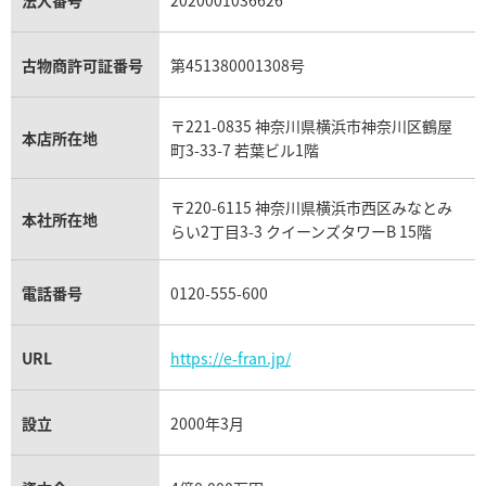
セリーヌ買取
ダミアーニ買取
アレキサンドライト買取
A.ランゲ&ゾーネ買取
フェンディ買取
ピアジェ買取
ガーネット買取
ブレゲ買取
グッチ買取
ブシュロン買取
アクアマリン買取
オメガ買取
プラダ買取
古物商許可証番号
第451380001308号
モーブッサン買取
ウブロ買取
ミキモト買取
IWC買取
グラフ買取
〒221-0835 神奈川県横浜市神奈川区鶴屋
カルティエ買取
本店所在地
フランク ミュラー買取
町3-33-7 若葉ビル1階
リシャール・ミル買取
タグ・ホイヤー買取
〒220-6115 神奈川県横浜市西区みなとみ
パネライ買取
本社所在地
らい2丁目3-3 クイーンズタワーB 15階
チューダー（チュードル）買取
電話番号
0120-555-600
URL
https://e-fran.jp/
設立
2000年3月