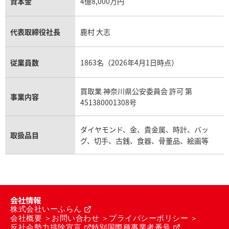
資本金
4億8,000万円
代表取締役社長
鹿村 大志
従業員数
1863名（2026年4月1日時点）
買取業 神奈川県公安委員会 許可 第
事業内容
451380001308号
ダイヤモンド、金、貴金属、時計、バッ
取扱品目
グ、切手、古銭、食器、骨董品、絵画等
会社情報
株式会社いーふらん
会社概要
お問い合わせ
プライバシーポリシー
反社会勢力排除宣言
特別国際種事業者番号