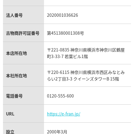
プラチナ買取
アメジスト買取
オーデマ ピゲ買取
シャネル買取の参考価格一覧
ショパール買取
銀・シルバー買取
パライバトルマリン買取
オーデマ ピゲ ロイヤルオーク買取
ディオール買取
タサキ買取
パラジウム買取
キャッツアイ買取
ヴァシュロン・コンスタンタン買取
セリーヌ買取
法人番号
2020001036626
ダミアーニ買取
アレキサンドライト買取
A.ランゲ&ゾーネ買取
フェンディ買取
ピアジェ買取
ガーネット買取
ブレゲ買取
グッチ買取
ブシュロン買取
アクアマリン買取
オメガ買取
プラダ買取
古物商許可証番号
第451380001308号
モーブッサン買取
ウブロ買取
ミキモト買取
IWC買取
グラフ買取
〒221-0835 神奈川県横浜市神奈川区鶴屋
カルティエ買取
本店所在地
フランク ミュラー買取
町3-33-7 若葉ビル1階
リシャール・ミル買取
タグ・ホイヤー買取
〒220-6115 神奈川県横浜市西区みなとみ
パネライ買取
本社所在地
らい2丁目3-3 クイーンズタワーB 15階
チューダー（チュードル）買取
電話番号
0120-555-600
URL
https://e-fran.jp/
設立
2000年3月