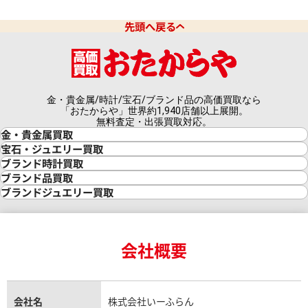
先頭へ戻る
金・貴金属/時計/宝石/ブランド品の高価買取なら
「おたからや」世界約1,940店舗以上展開。
無料査定・出張買取対応。
金・貴金属買取
金買取
宝石・ジュエリー買取
金の相場価格情報
宝石・ジュエリー買取
ブランド時計買取
金の参考買取価格一覧
ダイヤモンド買取
時計買取
ブランド品買取
インゴット買取
ダイヤモンド・宝石の参考価格一覧
ロレックス買取
ブランド買取
ブランドジュエリー買取
インゴットの相場価格情報
リング・結婚指輪買取
ロレックス デイトナ買取
ルイ・ヴィトン買取
カルティエ買取
24金買取
エメラルド買取
ロレックス サブマリーナー買取
ルイ・ヴィトン買取の参考価格一覧
ティファニー買取
24金の相場価格情報
サファイア買取
ロレックス GMTマスター買取
エルメス買取
ブルガリ買取
18金買取
ルビー買取
ロレックス エクスプローラー買取
会社概要
エルメス バーキン買取
ヴァンクリーフ＆アーペル買取
18金の相場価格情報
ヒスイ買取
ロレックス デイトジャスト買取
エルメス ケリー買取
ハリーウィンストン買取
金のアクセサリー買取
オパール買取
ロレックス 買取の参考価格一覧
エルメス買取の参考価格一覧
クロムハーツ買取
金貨買取
トパーズ買取
パテック フィリップ買取
シャネル買取
フレッド買取
貴金属買取
タンザナイト買取
パテック フィリップノーチラス買取
シャネル マトラッセ買取
ショーメ買取
会社名
株式会社いーふらん