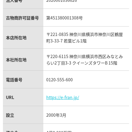
セリーヌ買取
ダミアーニ買取
アレキサンドライト買取
A.ランゲ&ゾーネ買取
フェンディ買取
ピアジェ買取
ガーネット買取
ブレゲ買取
グッチ買取
ブシュロン買取
アクアマリン買取
オメガ買取
プラダ買取
古物商許可証番号
第451380001308号
モーブッサン買取
ウブロ買取
ミキモト買取
IWC買取
グラフ買取
〒221-0835 神奈川県横浜市神奈川区鶴屋
カルティエ買取
本店所在地
フランク ミュラー買取
町3-33-7 若葉ビル1階
リシャール・ミル買取
タグ・ホイヤー買取
〒220-6115 神奈川県横浜市西区みなとみ
パネライ買取
本社所在地
らい2丁目3-3 クイーンズタワーB 15階
チューダー（チュードル）買取
電話番号
0120-555-600
URL
https://e-fran.jp/
設立
2000年3月