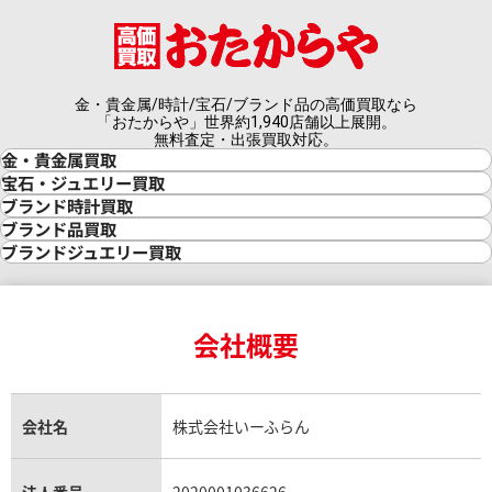
金・貴金属/時計/宝石/ブランド品の高価買取なら
「おたからや」世界約1,940店舗以上展開。
無料査定・出張買取対応。
金・貴金属買取
金買取
宝石・ジュエリー買取
金の相場価格情報
宝石・ジュエリー買取
ブランド時計買取
金の参考買取価格一覧
ダイヤモンド買取
時計買取
ブランド品買取
インゴット買取
ダイヤモンド・宝石の参考価格一覧
ロレックス買取
ブランド買取
ブランドジュエリー買取
インゴットの相場価格情報
リング・結婚指輪買取
ロレックス デイトナ買取
ルイ・ヴィトン買取
カルティエ買取
24金買取
エメラルド買取
ロレックス サブマリーナー買取
ルイ・ヴィトン買取の参考価格一覧
ティファニー買取
24金の相場価格情報
サファイア買取
ロレックス GMTマスター買取
エルメス買取
ブルガリ買取
18金買取
ルビー買取
ロレックス エクスプローラー買取
会社概要
エルメス バーキン買取
ヴァンクリーフ＆アーペル買取
18金の相場価格情報
ヒスイ買取
ロレックス デイトジャスト買取
エルメス ケリー買取
ハリーウィンストン買取
金のアクセサリー買取
オパール買取
ロレックス 買取の参考価格一覧
エルメス買取の参考価格一覧
クロムハーツ買取
金貨買取
トパーズ買取
パテック フィリップ買取
シャネル買取
フレッド買取
貴金属買取
タンザナイト買取
パテック フィリップノーチラス買取
シャネル マトラッセ買取
ショーメ買取
会社名
株式会社いーふらん
プラチナ買取
アメジスト買取
オーデマ ピゲ買取
シャネル買取の参考価格一覧
ショパール買取
銀・シルバー買取
パライバトルマリン買取
オーデマ ピゲ ロイヤルオーク買取
ディオール買取
タサキ買取
パラジウム買取
キャッツアイ買取
ヴァシュロン・コンスタンタン買取
法人番号
2020001036626