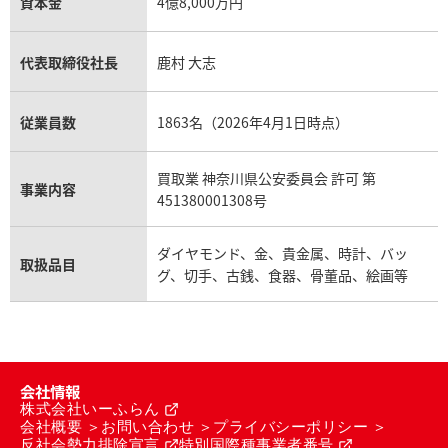
資本金
4億8,000万円
代表取締役社長
鹿村 大志
従業員数
1863名（2026年4月1日時点）
買取業 神奈川県公安委員会 許可 第
事業内容
451380001308号
ダイヤモンド、金、貴金属、時計、バッ
取扱品目
グ、切手、古銭、食器、骨董品、絵画等
会社情報
株式会社いーふらん
会社概要
お問い合わせ
プライバシーポリシー
反社会勢力排除宣言
特別国際種事業者番号