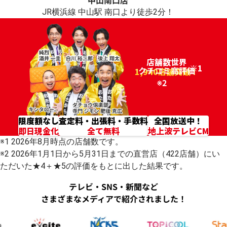
中山南口店
JR横浜線 中山駅 南口より徒歩2分！
店舗数世界
※1
クチコミ高評価
96.2%
1,940店舗突破！
※2
限度額なし
査定料・出張料・手数料
全国放送中！
即日現金化
全て無料
地上波テレビCM
※1 2026年8月時点の店舗数です。
※2 2026年1月1日から5月31日までの直営店（422店舗）にい
ただいた★4＋★5の評価をもとに出した結果です。
テレビ・SNS・新聞など
さまざまなメディアで紹介されました！