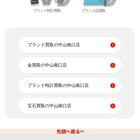
ヴァシュロン・コンスタンタン 買取
プラチナインゴット 買取
A. ランゲ&
ブランド時計買取
ブランド品買取
Pt1000 買取
ゾーネ 買取
Pt950 買取
パネライ 買取
Pt900 買取
ブルガリ 買取
Pt850 買取
フランク ミュラー 買取
Pt&Pm 買取
ブランド買取の中山南口店
IWC 買取
銀･シルバー 買取
買取可能な商品をもっと見る
パラジウム 買取
金買取の中山南口店
ブランド時計買取の中山南口店
宝石買取の中山南口店
先頭へ戻る