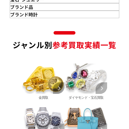
金のインゴット 買取
宝石･ジュエリー買取
ブランド品
金のアクセサリー 買取
ダイヤモンド 買取
バッグ･小物 買取
ブランド時計
金のリング 買取
エメラルド 買取
エルメス買取
ブランド時計 買取
金のネックレス 買取
ルビー 買取
シャネル買取
ロレックス 買取
金のブレスレット 買取
サファイア 買取
ルイ･ヴィトン 買取
パテック
ジャンル別
参考買取実績一覧
フィリップ 買取
金のブローチ 買取
オパール 買取
カルティエ 買取
オーデマピゲ 買取
金のペンダントトップ 買取
トルマリン 買取
ティファニー 買取
カルティエ 買取
金の仏像 買取
翡翠 買取
ブルガリ 買取
エルメス 買取
金杯 買取
パライバトルマリン 買取
ハリー･ウィンストン 買取
シャネル 買取
金歯 買取
パール 買取
ヴァンクリーフ&
アーペル 買取
オメガ 買取
金貨･銀貨 買取
グッチ 買取
タグ・ホイヤー 買取
大判･小判 買取
ブシュロン 買取
ブレゲ 買取
イエローゴールド 買取
金買取
ダイヤモンド・宝石買取
ミキモト 買取
リシャール・ミル
ピンクゴールド 買取
買取
ショーメ 買取
ホワイトゴールド 買取
ブライトリング
買取可能な商品をもっと見る
金コンビ 買取
買取
プラチナ 買取