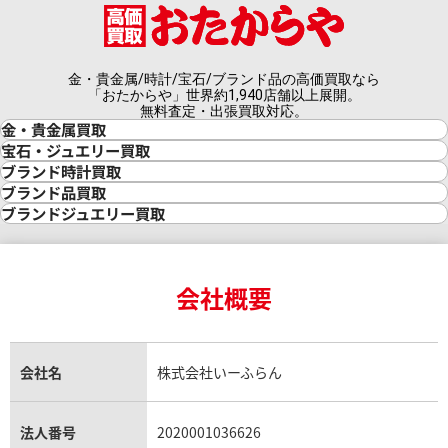
金・貴金属/時計/宝石/ブランド品の高価買取なら
「おたからや」世界約1,940店舗以上展開。
無料査定・出張買取対応。
金・貴金属買取
金買取
宝石・ジュエリー買取
金の相場価格情報
宝石・ジュエリー買取
ブランド時計買取
金の参考買取価格一覧
ダイヤモンド買取
時計買取
ブランド品買取
インゴット買取
ダイヤモンド・宝石の参考価格一覧
ロレックス買取
ブランド買取
ブランドジュエリー買取
インゴットの相場価格情報
リング・結婚指輪買取
ロレックス デイトナ買取
ルイ・ヴィトン買取
カルティエ買取
24金買取
エメラルド買取
ロレックス サブマリーナー買取
ルイ・ヴィトン買取の参考価格一覧
ティファニー買取
24金の相場価格情報
サファイア買取
ロレックス GMTマスター買取
エルメス買取
ブルガリ買取
18金買取
ルビー買取
ロレックス エクスプローラー買取
会社概要
エルメス バーキン買取
ヴァンクリーフ＆アーペル買取
18金の相場価格情報
ヒスイ買取
ロレックス デイトジャスト買取
エルメス ケリー買取
ハリーウィンストン買取
金のアクセサリー買取
オパール買取
ロレックス 買取の参考価格一覧
エルメス買取の参考価格一覧
クロムハーツ買取
金貨買取
トパーズ買取
パテック フィリップ買取
シャネル買取
フレッド買取
貴金属買取
タンザナイト買取
パテック フィリップノーチラス買取
シャネル マトラッセ買取
ショーメ買取
会社名
株式会社いーふらん
プラチナ買取
アメジスト買取
オーデマ ピゲ買取
シャネル買取の参考価格一覧
ショパール買取
銀・シルバー買取
パライバトルマリン買取
オーデマ ピゲ ロイヤルオーク買取
ディオール買取
タサキ買取
パラジウム買取
キャッツアイ買取
ヴァシュロン・コンスタンタン買取
セリーヌ買取
法人番号
2020001036626
ダミアーニ買取