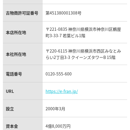
アレキサンドライト買取
A.ランゲ&ゾーネ買取
フェンディ買取
ピアジェ買取
ガーネット買取
ブレゲ買取
グッチ買取
ブシュロン買取
アクアマリン買取
オメガ買取
プラダ買取
古物商許可証番号
第451380001308号
モーブッサン買取
ウブロ買取
ミキモト買取
IWC買取
グラフ買取
〒221-0835 神奈川県横浜市神奈川区鶴屋
カルティエ買取
本店所在地
フランク ミュラー買取
町3-33-7 若葉ビル1階
リシャール・ミル買取
タグ・ホイヤー買取
〒220-6115 神奈川県横浜市西区みなとみ
パネライ買取
本社所在地
らい2丁目3-3 クイーンズタワーB 15階
チューダー（チュードル）買取
電話番号
0120-555-600
URL
https://e-fran.jp/
設立
2000年3月
資本金
4億8,000万円