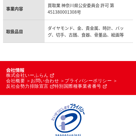
買取業 神奈川県公安委員会 許可 第
事業内容
451380001308号
ダイヤモンド、金、貴金属、時計、バッ
取扱品目
グ、切手、古銭、食器、骨董品、絵画等
会社情報
株式会社いーふらん
会社概要
お問い合わせ
プライバシーポリシー
反社会勢力排除宣言
特別国際種事業者番号