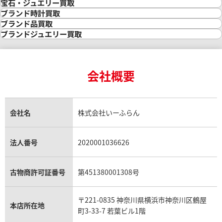
金買取
宝石・ジュエリー買取
金の相場価格情報
宝石・ジュエリー買取
ブランド時計買取
金の参考買取価格一覧
ダイヤモンド買取
時計買取
ブランド品買取
インゴット買取
ダイヤモンド・宝石の参考価格一覧
ロレックス買取
ブランド買取
ブランドジュエリー買取
インゴットの相場価格情報
リング・結婚指輪買取
ロレックス デイトナ買取
ルイ・ヴィトン買取
カルティエ買取
24金買取
エメラルド買取
ロレックス サブマリーナー買取
ルイ・ヴィトン買取の参考価格一覧
ティファニー買取
24金の相場価格情報
サファイア買取
ロレックス GMTマスター買取
エルメス買取
ブルガリ買取
18金買取
ルビー買取
ロレックス エクスプローラー買取
会社概要
エルメス バーキン買取
ヴァンクリーフ＆アーペル買取
18金の相場価格情報
ヒスイ買取
ロレックス デイトジャスト買取
エルメス ケリー買取
ハリーウィンストン買取
金のアクセサリー買取
オパール買取
ロレックス 買取の参考価格一覧
エルメス買取の参考価格一覧
クロムハーツ買取
金貨買取
トパーズ買取
パテック フィリップ買取
シャネル買取
フレッド買取
貴金属買取
タンザナイト買取
パテック フィリップノーチラス買取
シャネル マトラッセ買取
ショーメ買取
会社名
株式会社いーふらん
プラチナ買取
アメジスト買取
オーデマ ピゲ買取
シャネル買取の参考価格一覧
ショパール買取
銀・シルバー買取
パライバトルマリン買取
オーデマ ピゲ ロイヤルオーク買取
ディオール買取
タサキ買取
パラジウム買取
キャッツアイ買取
ヴァシュロン・コンスタンタン買取
セリーヌ買取
法人番号
2020001036626
ダミアーニ買取
アレキサンドライト買取
A.ランゲ&ゾーネ買取
フェンディ買取
ピアジェ買取
ガーネット買取
ブレゲ買取
グッチ買取
ブシュロン買取
アクアマリン買取
オメガ買取
プラダ買取
古物商許可証番号
第451380001308号
モーブッサン買取
ウブロ買取
ミキモト買取
IWC買取
グラフ買取
〒221-0835 神奈川県横浜市神奈川区鶴屋
カルティエ買取
本店所在地
フランク ミュラー買取
町3-33-7 若葉ビル1階
リシャール・ミル買取