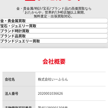
金・貴金属/時計/宝石/ブランド品の高価買取なら
「おたからや」世界約1,940店舗以上展開。
無料査定・出張買取対応。
金・貴金属買取
金買取
宝石・ジュエリー買取
金の相場価格情報
宝石・ジュエリー買取
ブランド時計買取
金の参考買取価格一覧
ダイヤモンド買取
時計買取
ブランド品買取
インゴット買取
ダイヤモンド・宝石の参考価格一覧
ロレックス買取
ブランド買取
ブランドジュエリー買取
インゴットの相場価格情報
リング・結婚指輪買取
ロレックス デイトナ買取
ルイ・ヴィトン買取
カルティエ買取
24金買取
エメラルド買取
ロレックス サブマリーナー買取
ルイ・ヴィトン買取の参考価格一覧
ティファニー買取
24金の相場価格情報
サファイア買取
ロレックス GMTマスター買取
エルメス買取
ブルガリ買取
18金買取
ルビー買取
ロレックス エクスプローラー買取
会社概要
エルメス バーキン買取
ヴァンクリーフ＆アーペル買取
18金の相場価格情報
ヒスイ買取
ロレックス デイトジャスト買取
エルメス ケリー買取
ハリーウィンストン買取
金のアクセサリー買取
オパール買取
ロレックス 買取の参考価格一覧
エルメス買取の参考価格一覧
クロムハーツ買取
金貨買取
トパーズ買取
パテック フィリップ買取
シャネル買取
フレッド買取
貴金属買取
タンザナイト買取
パテック フィリップノーチラス買取
シャネル マトラッセ買取
ショーメ買取
会社名
株式会社いーふらん
プラチナ買取
アメジスト買取
オーデマ ピゲ買取
シャネル買取の参考価格一覧
ショパール買取
銀・シルバー買取
パライバトルマリン買取
オーデマ ピゲ ロイヤルオーク買取
ディオール買取
タサキ買取
パラジウム買取
キャッツアイ買取
ヴァシュロン・コンスタンタン買取
セリーヌ買取
法人番号
2020001036626
ダミアーニ買取
アレキサンドライト買取
A.ランゲ&ゾーネ買取
フェンディ買取
ピアジェ買取
ガーネット買取
ブレゲ買取
グッチ買取
ブシュロン買取
アクアマリン買取
オメガ買取
プラダ買取
古物商許可証番号
第451380001308号