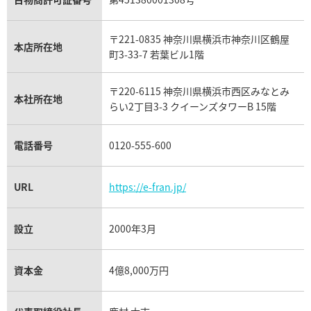
モーブッサン買取
ウブロ買取
ミキモト買取
IWC買取
グラフ買取
〒221-0835 神奈川県横浜市神奈川区鶴屋
カルティエ買取
本店所在地
フランク ミュラー買取
町3-33-7 若葉ビル1階
リシャール・ミル買取
タグ・ホイヤー買取
〒220-6115 神奈川県横浜市西区みなとみ
パネライ買取
本社所在地
らい2丁目3-3 クイーンズタワーB 15階
チューダー（チュードル）買取
電話番号
0120-555-600
URL
https://e-fran.jp/
設立
2000年3月
資本金
4億8,000万円