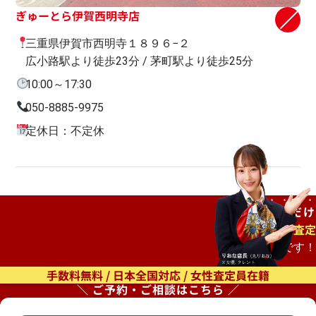
ぎゅーとら伊賀西明寺店
三重県伊賀市西明寺１８９６−２
広小路駅より徒歩23分 / 茅町駅より徒歩25分
10:00～17:30
050-8885-9975
定休日：不定休
ご自宅で
待つだけ
出張査定
もオススメです！
手数料無料 / 日本全国対応 / 女性査定員在籍
＼ ご予約・ご相談はこちら ／