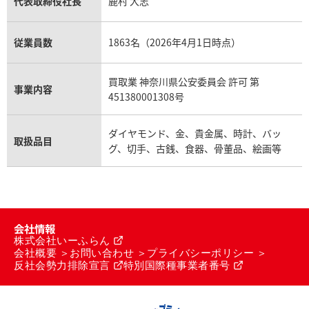
代表取締役社長
鹿村 大志
従業員数
1863名（2026年4月1日時点）
買取業 神奈川県公安委員会 許可 第
事業内容
451380001308号
ダイヤモンド、金、貴金属、時計、バッ
取扱品目
グ、切手、古銭、食器、骨董品、絵画等
会社情報
株式会社いーふらん
会社概要
お問い合わせ
プライバシーポリシー
反社会勢力排除宣言
特別国際種事業者番号