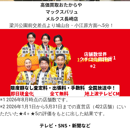
高価買取おたからや
マックスバリュ
メルクス長崎店
梁川公園前交差点より城山台・小江原方面へ5分！
店舗数世界
※1
クチコミ高評価
96.2%
1,950店舗突破！
※2
限度額なし
査定料・出張料・手数料
全国放送中！
即日現金化
全て無料
地上波テレビCM
※1 2026年8月時点の店舗数です。
※2 2026年1月1日から5月31日までの直営店（422店舗）にい
ただいた★4＋★5の評価をもとに出した結果です。
テレビ・SNS・新聞など