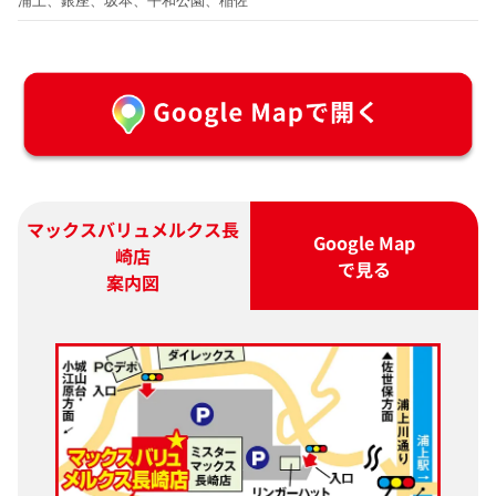
浦上、銀座、坂本、平和公園、稲佐
マックスバリュメルクス長
Google Map
崎店
で見る
案内図