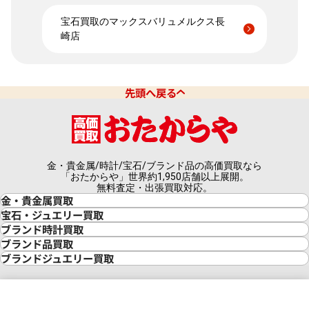
宝石買取のマックスバリュメルクス長
崎店
先頭へ戻る
金・貴金属/時計/宝石/ブランド品の高価買取なら
「おたからや」世界約1,950店舗以上展開。
無料査定・出張買取対応。
金・貴金属買取
金買取
宝石・ジュエリー買取
金の相場価格情報
宝石・ジュエリー買取
ブランド時計買取
金の参考買取価格一覧
ダイヤモンド買取
時計買取
ブランド品買取
インゴット買取
ダイヤモンド・宝石の参考価格一覧
ロレックス買取
ブランド買取
ブランドジュエリー買取
インゴットの相場価格情報
リング・結婚指輪買取
ロレックス デイトナ買取
ルイ・ヴィトン買取
カルティエ買取
24金買取
エメラルド買取
ロレックス サブマリーナー買取
ルイ・ヴィトン買取の参考価格一覧
ティファニー買取
24金の相場価格情報
サファイア買取
ロレックス GMTマスター買取
エルメス買取
ブルガリ買取