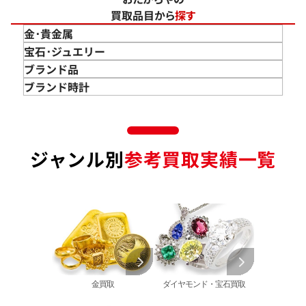
買取品目から
探す
金･貴金属
金 買取
宝石･ジュエリー
金のインゴット 買取
宝石･ジュエリー買取
ブランド品
金のアクセサリー 買取
ダイヤモンド 買取
バッグ･小物 買取
ブランド時計
金のリング 買取
エメラルド 買取
エルメス買取
ブランド時計 買取
金のネックレス 買取
ルビー 買取
シャネル買取
ロレックス 買取
金のブレスレット 買取
サファイア 買取
ルイ･ヴィトン 買取
パテック
ジャンル別
参考買取実績一覧
フィリップ 買取
金のブローチ 買取
オパール 買取
カルティエ 買取
オーデマピゲ 買取
金のペンダントトップ 買取
トルマリン 買取
ティファニー 買取
カルティエ 買取
金の仏像 買取
翡翠 買取
ブルガリ 買取
エルメス 買取
金杯 買取
パライバトルマリン 買取
ハリー･ウィンストン 買取
シャネル 買取
金歯 買取
パール 買取
ヴァンクリーフ&
アーペル 買取
オメガ 買取
金貨･銀貨 買取
グッチ 買取
タグ・ホイヤー 買取
大判･小判 買取
ブシュロン 買取
ブレゲ 買取
イエローゴールド 買取
金買取
ダイヤモンド・宝石買取
ミキモト 買取
リシャール・ミル
ピンクゴールド 買取