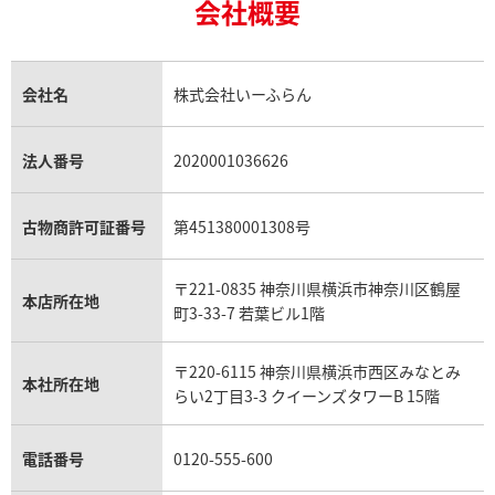
18金買取
ルビー買取
ロレックス エクスプローラー買取
会社概要
エルメス バーキン買取
ヴァンクリーフ＆アーペル買取
18金の相場価格情報
ヒスイ買取
ロレックス デイトジャスト買取
エルメス ケリー買取
ハリーウィンストン買取
金のアクセサリー買取
オパール買取
ロレックス 買取の参考価格一覧
エルメス買取の参考価格一覧
クロムハーツ買取
金貨買取
トパーズ買取
パテック フィリップ買取
シャネル買取
フレッド買取
貴金属買取
タンザナイト買取
パテック フィリップノーチラス買取
シャネル マトラッセ買取
ショーメ買取
会社名
株式会社いーふらん
プラチナ買取
アメジスト買取
オーデマ ピゲ買取
シャネル買取の参考価格一覧
ショパール買取
銀・シルバー買取
パライバトルマリン買取
オーデマ ピゲ ロイヤルオーク買取
ディオール買取
タサキ買取
パラジウム買取
キャッツアイ買取
ヴァシュロン・コンスタンタン買取
セリーヌ買取
法人番号
2020001036626
ダミアーニ買取
アレキサンドライト買取
A.ランゲ&ゾーネ買取
フェンディ買取
ピアジェ買取
ガーネット買取
ブレゲ買取
グッチ買取
ブシュロン買取
アクアマリン買取
オメガ買取
プラダ買取
古物商許可証番号
第451380001308号
モーブッサン買取
ウブロ買取
ミキモト買取
IWC買取
グラフ買取
〒221-0835 神奈川県横浜市神奈川区鶴屋
カルティエ買取
本店所在地
フランク ミュラー買取
町3-33-7 若葉ビル1階
リシャール・ミル買取
タグ・ホイヤー買取
〒220-6115 神奈川県横浜市西区みなとみ
パネライ買取
本社所在地
らい2丁目3-3 クイーンズタワーB 15階
チューダー（チュードル）買取
電話番号
0120-555-600