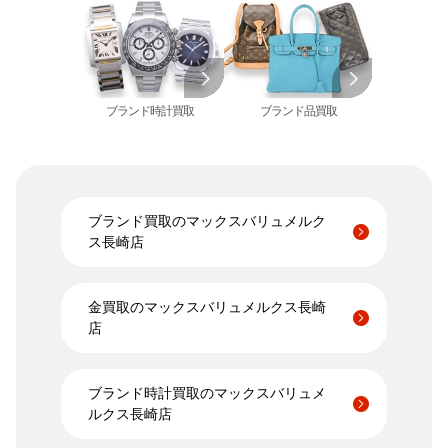
買取
ショーメ 買取
ホワイトゴールド 買取
ブライトリング
買取可能な商品をもっと見る
金コンビ 買取
買取
プラチナ 買取
ヴァシュロン・コンスタンタン 買取
プラチナインゴット 買取
A. ランゲ&
ブランド時計買取
ブランド品買取
Pt1000 買取
ゾーネ 買取
Pt950 買取
パネライ 買取
Pt900 買取
ブルガリ 買取
Pt850 買取
フランク ミュラー 買取
Pt&Pm 買取
ブランド買取のマックスバリュメルク
IWC 買取
ス長崎店
銀･シルバー 買取
買取可能な商品をもっと見る
パラジウム 買取
金買取のマックスバリュメルクス長崎
店
ブランド時計買取のマックスバリュメ
ルクス長崎店