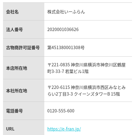
金貨買取
トパーズ買取
パテック フィリップ買取
シャネル買取
フレッド買取
貴金属買取
タンザナイト買取
パテック フィリップノーチラス買取
シャネル マトラッセ買取
ショーメ買取
会社名
株式会社いーふらん
プラチナ買取
アメジスト買取
オーデマ ピゲ買取
シャネル買取の参考価格一覧
ショパール買取
銀・シルバー買取
パライバトルマリン買取
オーデマ ピゲ ロイヤルオーク買取
ディオール買取
タサキ買取
パラジウム買取
キャッツアイ買取
ヴァシュロン・コンスタンタン買取
セリーヌ買取
法人番号
2020001036626
ダミアーニ買取
アレキサンドライト買取
A.ランゲ&ゾーネ買取
フェンディ買取
ピアジェ買取
ガーネット買取
ブレゲ買取
グッチ買取
ブシュロン買取
アクアマリン買取
オメガ買取
プラダ買取
古物商許可証番号
第451380001308号
モーブッサン買取
ウブロ買取
ミキモト買取
IWC買取
グラフ買取
〒221-0835 神奈川県横浜市神奈川区鶴屋
カルティエ買取
本店所在地
フランク ミュラー買取
町3-33-7 若葉ビル1階
リシャール・ミル買取
タグ・ホイヤー買取
〒220-6115 神奈川県横浜市西区みなとみ
パネライ買取
本社所在地
らい2丁目3-3 クイーンズタワーB 15階
チューダー（チュードル）買取
電話番号
0120-555-600
URL
https://e-fran.jp/