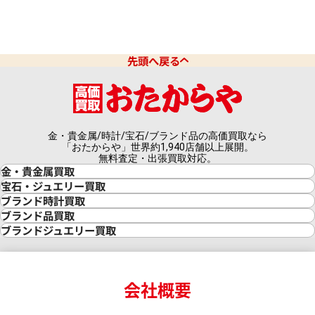
先頭へ戻る
金・貴金属/時計/宝石/ブランド品の高価買取なら
「おたからや」世界約1,940店舗以上展開。
無料査定・出張買取対応。
金・貴金属買取
金買取
宝石・ジュエリー買取
金の相場価格情報
宝石・ジュエリー買取
ブランド時計買取
金の参考買取価格一覧
ダイヤモンド買取
時計買取
ブランド品買取
インゴット買取
ダイヤモンド・宝石の参考価格一覧
ロレックス買取
ブランド買取
ブランドジュエリー買取
インゴットの相場価格情報
リング・結婚指輪買取
ロレックス デイトナ買取
ルイ・ヴィトン買取
カルティエ買取
24金買取
エメラルド買取
ロレックス サブマリーナー買取
ルイ・ヴィトン買取の参考価格一覧
ティファニー買取
24金の相場価格情報
サファイア買取
ロレックス GMTマスター買取
エルメス買取
ブルガリ買取
18金買取
ルビー買取
ロレックス エクスプローラー買取
会社概要
エルメス バーキン買取
ヴァンクリーフ＆アーペル買取
18金の相場価格情報
ヒスイ買取
ロレックス デイトジャスト買取
エルメス ケリー買取
ハリーウィンストン買取
金のアクセサリー買取
オパール買取
ロレックス 買取の参考価格一覧
エルメス買取の参考価格一覧
クロムハーツ買取